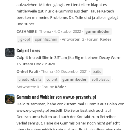
aufzuziehen. Mit den gängisten Herstellern klappt es
mittlerweile gut, nur die Gummis aus dem Hause Keitech
bereiten mir meine Probleme. Die Teile sind ja alle eingelegt
und super...
CASHMERE
Thema
4. Oktober 2022
gummiköder
jigkopf
spinnfischen
Antworten: 3
Forum:
Köder
Culprit Lures
Culprit Incredi-Slim in 3.5" am Jika-Rig mit einem Decoy Worm
15 Dream Hook in #2/0
Onkel Pauli
Thema
20. Dezember 2021
baits
creaturebaits
culprit
gummiköder
softplastic
Antworten: 0
Forum:
Köder
Gummis und Wobbler von www.e-przynety.pl
Hallo zusammen, habe vor kurzem mal Gummis aus Polen von
www.e-przynety.pl bestellt. Die Seite lässt sich auch auf
Deutsch umschalten und auch der Kontakt zum Betreiber
verlief sehr gut. Habe die Gummis bisher noch nicht gefischt
aber sie sehen wirklich sehr gut aus. Es ist allerdings eine sehr...