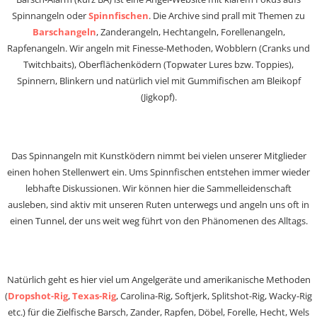
Spinnangeln oder
Spinnfischen
. Die Archive sind prall mit Themen zu
Barschangeln
, Zanderangeln, Hechtangeln, Forellenangeln,
Rapfenangeln. Wir angeln mit Finesse-Methoden, Wobblern (Cranks und
Twitchbaits), Oberflächenködern (Topwater Lures bzw. Toppies),
Spinnern, Blinkern und natürlich viel mit Gummifischen am Bleikopf
(Jigkopf).
Das Spinnangeln mit Kunstködern nimmt bei vielen unserer Mitglieder
einen hohen Stellenwert ein. Ums Spinnfischen entstehen immer wieder
lebhafte Diskussionen. Wir können hier die Sammelleidenschaft
ausleben, sind aktiv mit unseren Ruten unterwegs und angeln uns oft in
einen Tunnel, der uns weit weg führt von den Phänomenen des Alltags.
Natürlich geht es hier viel um Angelgeräte und amerikanische Methoden
(
Dropshot-Rig
,
Texas-Rig
, Carolina-Rig, Softjerk, Splitshot-Rig, Wacky-Rig
etc.) für die Zielfische Barsch, Zander, Rapfen, Döbel, Forelle, Hecht, Wels