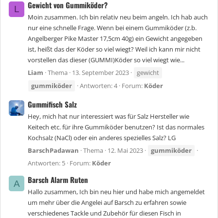
Gewicht von Gummiköder?
L
Moin zusammen. Ich bin relativ neu beim angeln. Ich hab auch
nur eine schnelle Frage. Wenn bei einem Gummiköder (z.b.
Angelberger Pike Master 17,5cm 40g) ein Gewicht angegeben
ist, heißt das der Köder so viel wiegt? Weil ich kann mir nicht
vorstellen das dieser (GUMMI)Köder so viel wiegt wie...
Liam
Thema
13. September 2023
gewicht
gummiköder
Antworten: 4
Forum:
Köder
Gummifisch Salz
Hey, mich hat nur interessiert was für Salz Hersteller wie
Keitech etc. für ihre Gummiköder benutzen? Ist das normales
Kochsalz (NaCl) oder ein anderes spezielles Salz? LG
BarschPadawan
Thema
12. Mai 2023
gummiköder
Antworten: 5
Forum:
Köder
Barsch Alarm Ruten
A
Hallo zusammen, Ich bin neu hier und habe mich angemeldet
um mehr über die Angelei auf Barsch zu erfahren sowie
verschiedenes Tackle und Zubehör für diesen Fisch in