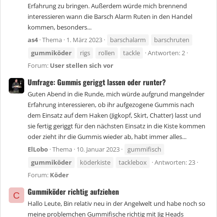
Erfahrung zu bringen. Außerdem würde mich brennend
interessieren wann die Barsch Alarm Ruten in den Handel
kommen, besonders...
as4
Thema
1. März 2023
barschalarm
barschruten
gummiköder
rigs
rollen
tackle
Antworten: 2
Forum:
User stellen sich vor
Umfrage: Gummis geriggt lassen oder runter?
Guten Abend in die Runde, mich würde aufgrund mangelnder
Erfahrung interessieren, ob ihr aufgezogene Gummis nach
dem Einsatz auf dem Haken (Jigkopf, Skirt, Chatter) lasst und
sie fertig geriggt für den nächsten Einsatz in die Kiste kommen
oder zieht ihr die Gummis wieder ab, habt immer alles...
ElLobo
Thema
10. Januar 2023
gummifisch
gummiköder
köderkiste
tacklebox
Antworten: 23
Forum:
Köder
Gummiköder richtig aufziehen
C
Hallo Leute, Bin relativ neu in der Angelwelt und habe noch so
meine problemchen Gummifische richtig mit Jig Heads