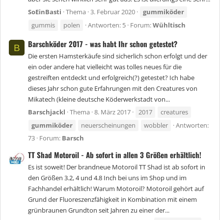
SoEinBasti
Thema
3. Februar 2020
gummiköder
gummis
polen
Antworten: 5
Forum:
Wühltisch
Barschköder 2017 - was habt Ihr schon getestet?
B
Die ersten Hamsterkäufe sind sicherlich schon erfolgt und der
ein oder andere hat vielleicht was tolles neues für die
gestreiften entdeckt und erfolgreich(?) getestet? Ich habe
dieses Jahr schon gute Erfahrungen mit den Creatures von
Mikatech (kleine deutsche Köderwerkstadt von...
Barschjackl
Thema
8. März 2017
2017
creatures
gummiköder
neuerscheinungen
wobbler
Antworten:
73
Forum:
Barsch
TT Shad Motoroil - Ab sofort in allen 3 Größen erhältlich!
Es ist soweit! Der brandneue Motoroil TT Shad ist ab sofort in
den Größen 3.2, 4 und 4.8 Inch bei uns im Shop und im
Fachhandel erhältlich! Warum Motoroil? Motoroil gehört auf
Grund der Fluoreszenzfähigkeit in Kombination mit einem
grünbraunen Grundton seit Jahren zu einer der...