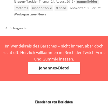
Nippon-Tackle
Thema
24. August 2015
gummiköder
motoroil
nippon-tackle
tt shad
Antworten: 0
Forum:
Werbepartner-News
Schlagworte
Im Wendekreis des Barsches – nicht immer, aber doch
recht oft. Herzlich willkommen im Reich der Twitch-Arme
und Gummi-Finessen.
Johannes-Dietel
Einreichen von Berichten