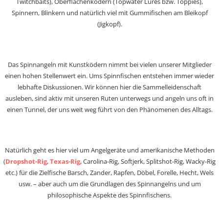
Twitchbaits), Oberflächenködern (Topwater Lures bzw. Toppies),
Spinnern, Blinkern und natürlich viel mit Gummifischen am Bleikopf
(Jigkopf).
Das Spinnangeln mit Kunstködern nimmt bei vielen unserer Mitglieder
einen hohen Stellenwert ein. Ums Spinnfischen entstehen immer wieder
lebhafte Diskussionen. Wir können hier die Sammelleidenschaft
ausleben, sind aktiv mit unseren Ruten unterwegs und angeln uns oft in
einen Tunnel, der uns weit weg führt von den Phänomenen des Alltags.
Natürlich geht es hier viel um Angelgeräte und amerikanische Methoden
(
Dropshot-Rig
,
Texas-Rig
, Carolina-Rig, Softjerk, Splitshot-Rig, Wacky-Rig
etc.) für die Zielfische Barsch, Zander, Rapfen, Döbel, Forelle, Hecht, Wels
usw. – aber auch um die Grundlagen des Spinnangelns und um
philosophische Aspekte des Spinnfischens.