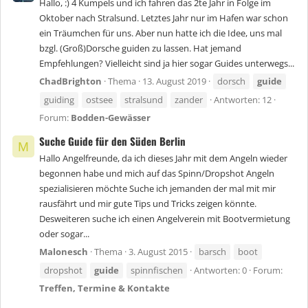
Hallo, :) 4 Kumpels und ich fahren das 2te Jahr in Folge im
Oktober nach Stralsund. Letztes Jahr nur im Hafen war schon
ein Träumchen für uns. Aber nun hatte ich die Idee, uns mal
bzgl. (Groß)Dorsche guiden zu lassen. Hat jemand
Empfehlungen? Vielleicht sind ja hier sogar Guides unterwegs...
ChadBrighton
Thema
13. August 2019
dorsch
guide
guiding
ostsee
stralsund
zander
Antworten: 12
Forum:
Bodden-Gewässer
Suche Guide für den Süden Berlin
M
Hallo Angelfreunde, da ich dieses Jahr mit dem Angeln wieder
begonnen habe und mich auf das Spinn/Dropshot Angeln
spezialisieren möchte Suche ich jemanden der mal mit mir
rausfährt und mir gute Tips und Tricks zeigen könnte.
Desweiteren suche ich einen Angelverein mit Bootvermietung
oder sogar...
Malonesch
Thema
3. August 2015
barsch
boot
dropshot
guide
spinnfischen
Antworten: 0
Forum:
Treffen, Termine & Kontakte