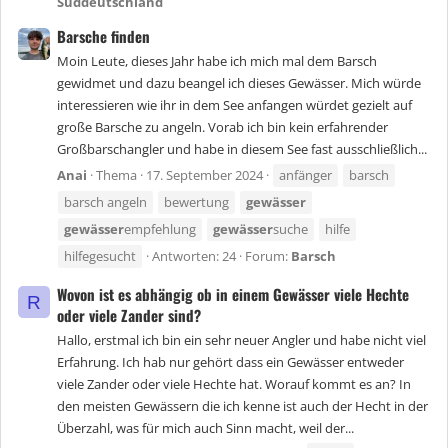
Süddeutschland
Barsche finden
Moin Leute, dieses Jahr habe ich mich mal dem Barsch
gewidmet und dazu beangel ich dieses Gewässer. Mich würde
interessieren wie ihr in dem See anfangen würdet gezielt auf
große Barsche zu angeln. Vorab ich bin kein erfahrender
Großbarschangler und habe in diesem See fast ausschließlich...
Anai
Thema
17. September 2024
anfänger
barsch
barsch angeln
bewertung
gewässer
gewässer
empfehlung
gewässer
suche
hilfe
hilfegesucht
Antworten: 24
Forum:
Barsch
Wovon ist es abhängig ob in einem Gewässer viele Hechte
R
oder viele Zander sind?
Hallo, erstmal ich bin ein sehr neuer Angler und habe nicht viel
Erfahrung. Ich hab nur gehört dass ein Gewässer entweder
viele Zander oder viele Hechte hat. Worauf kommt es an? In
den meisten Gewässern die ich kenne ist auch der Hecht in der
Überzahl, was für mich auch Sinn macht, weil der...