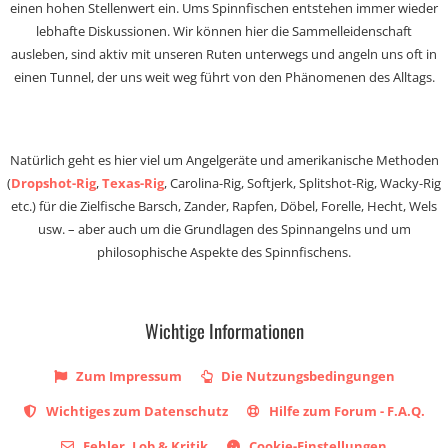
einen hohen Stellenwert ein. Ums Spinnfischen entstehen immer wieder
lebhafte Diskussionen. Wir können hier die Sammelleidenschaft
ausleben, sind aktiv mit unseren Ruten unterwegs und angeln uns oft in
einen Tunnel, der uns weit weg führt von den Phänomenen des Alltags.
Natürlich geht es hier viel um Angelgeräte und amerikanische Methoden
(
Dropshot-Rig
,
Texas-Rig
, Carolina-Rig, Softjerk, Splitshot-Rig, Wacky-Rig
etc.) für die Zielfische Barsch, Zander, Rapfen, Döbel, Forelle, Hecht, Wels
usw. – aber auch um die Grundlagen des Spinnangelns und um
philosophische Aspekte des Spinnfischens.
Wichtige Informationen
Zum Impressum
Die Nutzungsbedingungen
Wichtiges zum Datenschutz
Hilfe zum Forum - F.A.Q.
Fehler, Lob & Kritik
Cookie-Einstellungen