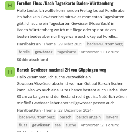
Forellen Fluss /Bach Tageskarte Baden-Württemberg
H
Hallo Leute, Ich wollte kommenden Freitag los auf Forelle aber
ich habe kein Gewässer bei mir wo es momentan Tageskarten
gibt. Ich suche ein Tageskarten Gewässer (Fluss/Bach) in
Baden-Württemberg wo ich mit fliege oder spinnrute am
besten beides aber nur fliege wäre auch okay auf Forelle...
HardbaitFan
Thema
29. März 2025
baden-württemberg
forelle
gewässer
tageskarte
Antworten: 0
Forum:
Süddeutschland
Barsch Gewässer maximal 2H von Göppingen weg
H
Hallo Zusammen, Ich suche verzweifelt ein
Gewässer/Gewässerabschnitt wo man Gut auf Barsch fischen
kann. Also wo auch eine Gute Chance besteht auch Fische über
30 cm zu fangen und der Bestand recht gut ist. Natürlich wären
mir fließ Gewässer lieber aber Stillgewösser passen auch ...
HardbaitFan
Thema
23. Dezember 2024
baden-württemberg
barsch
barsch angeln
bayern
fluss
gewässer
see
suche
Antworten: 2
Forum: