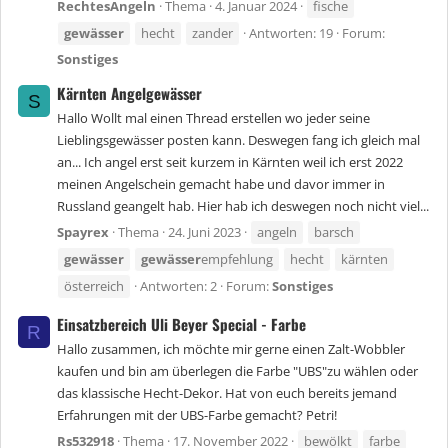
RechtesAngeln
Thema
4. Januar 2024
fische
gewässer
hecht
zander
Antworten: 19
Forum:
Sonstiges
Kärnten Angelgewässer
S
Hallo Wollt mal einen Thread erstellen wo jeder seine
Lieblingsgewässer posten kann. Deswegen fang ich gleich mal
an... Ich angel erst seit kurzem in Kärnten weil ich erst 2022
meinen Angelschein gemacht habe und davor immer in
Russland geangelt hab. Hier hab ich deswegen noch nicht viel...
Spayrex
Thema
24. Juni 2023
angeln
barsch
gewässer
gewässer
empfehlung
hecht
kärnten
österreich
Antworten: 2
Forum:
Sonstiges
Einsatzbereich Uli Beyer Special - Farbe
R
Hallo zusammen, ich möchte mir gerne einen Zalt-Wobbler
kaufen und bin am überlegen die Farbe "UBS"zu wählen oder
das klassische Hecht-Dekor. Hat von euch bereits jemand
Erfahrungen mit der UBS-Farbe gemacht? Petri!
Rs532918
Thema
17. November 2022
bewölkt
farbe