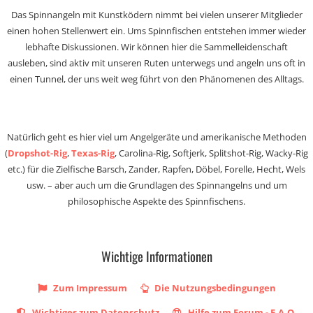
Das Spinnangeln mit Kunstködern nimmt bei vielen unserer Mitglieder
einen hohen Stellenwert ein. Ums Spinnfischen entstehen immer wieder
lebhafte Diskussionen. Wir können hier die Sammelleidenschaft
ausleben, sind aktiv mit unseren Ruten unterwegs und angeln uns oft in
einen Tunnel, der uns weit weg führt von den Phänomenen des Alltags.
Natürlich geht es hier viel um Angelgeräte und amerikanische Methoden
(
Dropshot-Rig
,
Texas-Rig
, Carolina-Rig, Softjerk, Splitshot-Rig, Wacky-Rig
etc.) für die Zielfische Barsch, Zander, Rapfen, Döbel, Forelle, Hecht, Wels
usw. – aber auch um die Grundlagen des Spinnangelns und um
philosophische Aspekte des Spinnfischens.
Wichtige Informationen
Zum Impressum
Die Nutzungsbedingungen
Wichtiges zum Datenschutz
Hilfe zum Forum - F.A.Q.