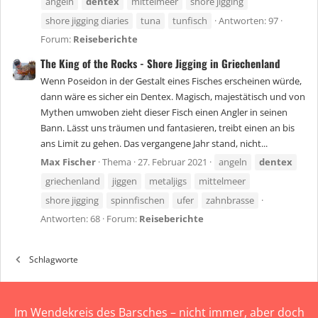
angeln
dentex
mittelmeer
shore jigging
shore jigging diaries
tuna
tunfisch
Antworten: 97
Forum:
Reiseberichte
The King of the Rocks - Shore Jigging in Griechenland
Wenn Poseidon in der Gestalt eines Fisches erscheinen würde,
dann wäre es sicher ein Dentex. Magisch, majestätisch und von
Mythen umwoben zieht dieser Fisch einen Angler in seinen
Bann. Lässt uns träumen und fantasieren, treibt einen an bis
ans Limit zu gehen. Das vergangene Jahr stand, nicht...
Max Fischer
Thema
27. Februar 2021
angeln
dentex
griechenland
jiggen
metaljigs
mittelmeer
shore jigging
spinnfischen
ufer
zahnbrasse
Antworten: 68
Forum:
Reiseberichte
Schlagworte
Im Wendekreis des Barsches – nicht immer, aber doch