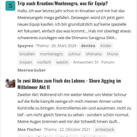
Trip nach Kroatien/Montenegro, was für Equip?
S
Hallo, ich war letztes Jahr schon in Kroatien und mir hat das
Meeresangeln mega gefallen. Deswegen würd ich jetzt gern
neues Equip kaufen. Ich bin grundsätzlich auf keine spezielle
Art fokusiert, einfach das was kommt... Hab mir überlegt etwas
schwereres zuzulegen wie die Shimano Saragosa SWA...
Spayrex
Thema
26. März 2024
dentex
köder
kroatien
montenegro
schnur
shimano
thuna
tropen
vorfach
westin
Antworten: 51
Forum:
Meeresräuber
In zwei Akten zum Fisch des Lebens - Shore Jigging im
Mittelmeer Akt II
Zweiter Akt: Während ich mir weiter Meter um Meter Schnur
auf die Rolle kämpfe zwinge ich mich meinen Atmen unter
Kontrolle zu bringen. Kontroliiertes ein und ausatmen, nicht zu
tief - um nicht gleich Sterne zu sehen - sondern schön normal.
Meine Augen brennen weil mir der Schweiß hinein läuft...
Max Fischer
Thema
22. Oktober 2021
amberjack