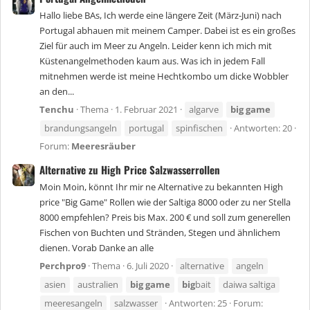
Hallo liebe BAs, Ich werde eine längere Zeit (März-Juni) nach
Portugal abhauen mit meinem Camper. Dabei ist es ein großes
Ziel für auch im Meer zu Angeln. Leider kenn ich mich mit
Küstenangelmethoden kaum aus. Was ich in jedem Fall
mitnehmen werde ist meine Hechtkombo um dicke Wobbler
an den...
Tenchu
Thema
1. Februar 2021
algarve
big
game
brandungsangeln
portugal
spinfischen
Antworten: 20
Forum:
Meeresräuber
Alternative zu High Price Salzwasserrollen
Moin Moin, könnt Ihr mir ne Alternative zu bekannten High
price "Big Game" Rollen wie der Saltiga 8000 oder zu ner Stella
8000 empfehlen? Preis bis Max. 200 € und soll zum generellen
Fischen von Buchten und Stränden, Stegen und ähnlichem
dienen. Vorab Danke an alle
Perchpro9
Thema
6. Juli 2020
alternative
angeln
asien
australien
big
game
big
bait
daiwa saltiga
meeresangeln
salzwasser
Antworten: 25
Forum: