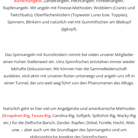
Barschangeln
, Zanderangeln, Hechtangeln, Forellenangeln,
Rapfenangeln. Wir angeln mit Finesse-Methoden, Wobblern (Cranks und
Twitchbaits), Oberflächenködern (Topwater Lures bzw. Toppies),
Spinnern, Blinkern und natürlich viel mit Gummifischen am Bleikopf
(Jigkopf).
Das Spinnangeln mit Kunstködern nimmt bei vielen unserer Mitglieder
einen hohen Stellenwert ein. Ums Spinnfischen entstehen immer wieder
lebhafte Diskussionen. Wir können hier die Sammelleidenschaft
ausleben, sind aktiv mit unseren Ruten unterwegs und angeln uns oft in
einen Tunnel, der uns weit weg führt von den Phänomenen des Alltags.
Natürlich geht es hier viel um Angelgeräte und amerikanische Methoden
(
Dropshot-Rig
,
Texas-Rig
, Carolina-Rig, Softjerk, Splitshot-Rig, Wacky-Rig
etc.) für die Zielfische Barsch, Zander, Rapfen, Döbel, Forelle, Hecht, Wels
usw. – aber auch um die Grundlagen des Spinnangelns und um
philosophische Aspekte des Spinnfischens.