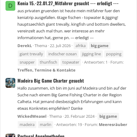
Kenia 15.-22.01.27_Mitfahrer gesucht --- erledigt ---
D
aus privaten gruenden ist heute mein mitfahrer fuer den
keniatrip ausgefallen. 6tage fischen - topwater & jigging!
hauptsaechlich giant trevally, kingfish und bottom dwellers,
vereinzelt auch mal thun. wer interesse an mehr
informationen hat, gerne pn. --- erledigt ---
DerekL
Thema
22. Juli 2026
afrika
big
game
giant trevally
indischer ozean
jigging line
popping
snapper
thunfisch
topwater
Antworten: 1
Forum:
Treffen, Termine & Kontakte
Madeira Big Game Charter gesucht
Hallo zusammen, ich bin im Juni auf Madeira und bin auf der
Suche nach einem Big Game Fishing Charter in der Region
Calheta. Hat jemand diesbezüglich Erfahrungen und kann
etwas Konkretes empfehlen? Danke
WickedWeasel
Thema
20. Februar 2024
big
game
madeira
marlin
Antworten: 19
Forum:
Meeresräuber
Portugal Angelmethoden