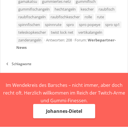
gamakatsu
gummiertes netz
gummifisch
gummifischangeln
hechtangeln
kescher
raubfisch
raubfischangeln
raubfischkescher
rolle
rute
spinnfischen
spinnrute
spro
spro popeye
spro sp1
teleskopkescher
twist lock net
vertikalangeln
zanderangeln
Antworten: 208
Forum:
Werbepartner-
News
Schlagworte
Im Wendekreis des Barsches – nicht immer, aber doch
recht oft. Herzlich willkommen im Reich der Twitch-Arme
und Gummi-Finessen.
Johannes-Dietel