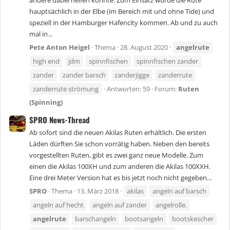
andere dabei helfen könnte. Zum Einsatz würde die Rute
hauptsächlich in der Elbe (im Bereich mit und ohne Tide) und
speziell in der Hamburger Hafencity kommen. Ab und zu auch
mal in...
Pete Anton Heigel
Thema
28. August 2020
angelrute
high end
jdm
spinnfischen
spinnfischen zander
zander
zander barsch
zanderjigge
zanderrute
zanderrute strömung
Antworten: 59
Forum:
Ruten
(Spinning)
SPRO News-Thread
Ab sofort sind die neuen Akilas Ruten erhältlich. Die ersten
Läden dürften Sie schon vorrätig haben. Neben den bereits
vorgestellten Ruten, gibt es zwei ganz neue Modelle. Zum
einen die Akilas 100XH und zum anderen die Akilas 100XXH.
Eine drei Meter Version hat es bis jetzt noch nicht gegeben...
SPRO
Thema
13. März 2018
akilas
angeln auf barsch
angeln auf hecht
angeln auf zander
angelrolle.
angelrute
barschangeln
bootsangeln
bootskescher