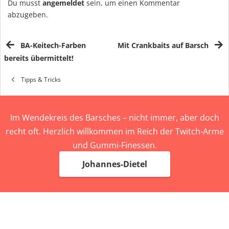
Du musst
angemeldet
sein, um einen Kommentar
abzugeben.
BA-Keitech-Farben
Mit Crankbaits auf Barsch
bereits übermittelt!
Tipps & Tricks
Im Wendekreis des Barsches – nicht immer, aber doch
recht oft. Herzlich willkommen im Reich der Twitch-Arme
und Gummi-Finessen.
Johannes-Dietel