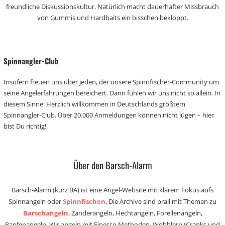
freundliche Diskussionskultur. Natürlich macht dauerhafter Missbrauch
von Gummis und Hardbaits ein bisschen bekloppt.
Spinnangler-Club
Insofern freuen uns über jeden, der unsere Spinnfischer-Community um
seine Angelerfahrungen bereichert. Dann fühlen wir uns nicht so allein. In
diesem Sinne: Herzlich willkommen in Deutschlands größtem
Spinnangler-Club. Über 20.000 Anmeldungen können nicht lügen – hier
bist Du richtig!
Über den Barsch-Alarm
Barsch-Alarm (kurz BA) ist eine Angel-Website mit klarem Fokus aufs
Spinnangeln oder
Spinnfischen
. Die Archive sind prall mit Themen zu
Barschangeln
, Zanderangeln, Hechtangeln, Forellenangeln,
Rapfenangeln. Wir angeln mit Finesse-Methoden, Wobblern (Cranks und