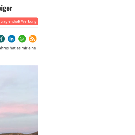
eiger
trag enthält Werbung
hres hat es mir eine