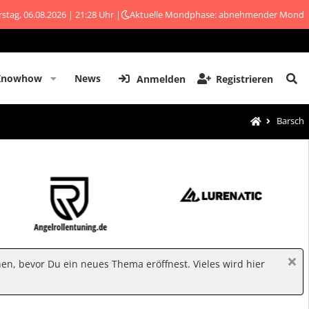
stag, 06.08.2026 | 21:28 Uhr |
Aktuelle Mondphase: abnehmender Mond
Knowhow
News
Anmelden
Registrieren
Barsch
hen, bevor Du ein neues Thema eröffnest. Vieles wird hier