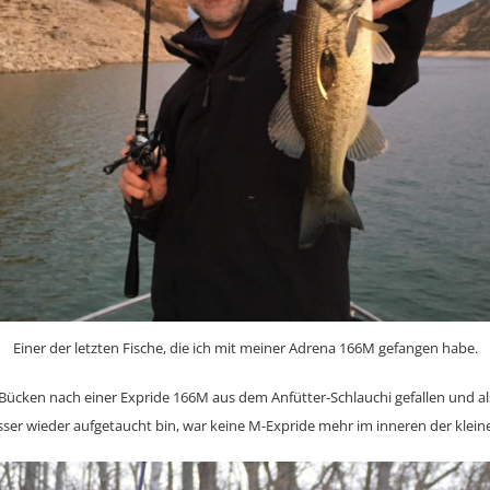
Einer der letzten Fische, die ich mit meiner Adrena 166M gefangen habe.
m Bücken nach einer Expride 166M aus dem Anfütter-Schlauchi gefallen und al
er wieder aufgetaucht bin, war keine M-Expride mehr im inneren der klei