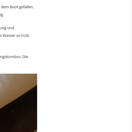
s dem Boot gefallen,
ig.
tung und
s Wasser so trüb,
ingskombos. Die