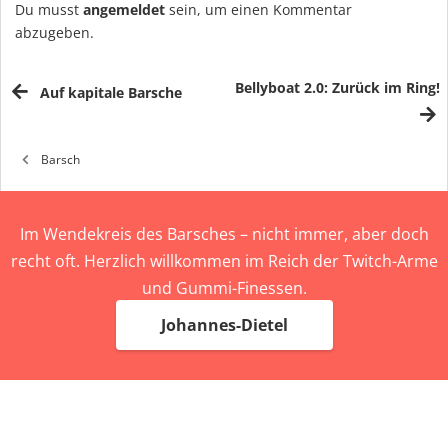
Du musst
angemeldet
sein, um einen Kommentar
abzugeben.
Bellyboat 2.0: Zurück im Ring!
Auf kapitale Barsche
Barsch
Im Wendekreis des Barsches – nicht immer, aber doch
recht oft. Herzlich willkommen im Reich der Twitch-Arme
und Gummi-Finessen.
Johannes-Dietel