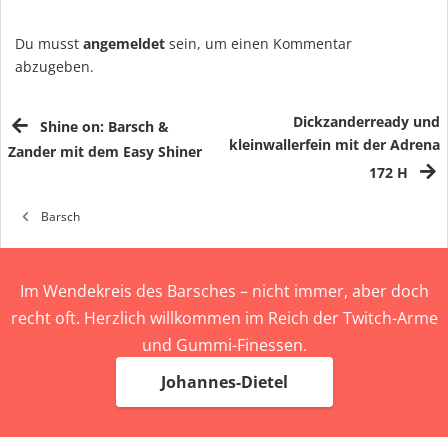
Du musst
angemeldet
sein, um einen Kommentar
abzugeben.
Dickzanderready und
Shine on: Barsch &
kleinwallerfein mit der Adrena
Zander mit dem Easy Shiner
172 H
Barsch
Im Wendekreis des Barsches – nicht immer, aber doch
recht oft. Herzlich willkommen im Reich der Twitch-Arme
und Gummi-Finessen.
Johannes-Dietel