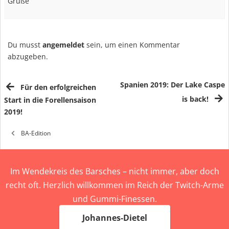
Grüße
Du musst
angemeldet
sein, um einen Kommentar
abzugeben.
Spanien 2019: Der Lake Caspe
Für den erfolgreichen
is back!
Start in die Forellensaison
2019!
BA-Edition
Im Wendekreis des Barsches – nicht immer, aber doch
recht oft. Herzlich willkommen im Reich der Twitch-Arme
und Gummi-Finessen.
Johannes-Dietel