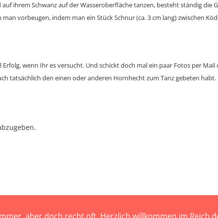
ld auf ihrem Schwanz auf der Wasseroberfläche tanzen, besteht ständig die Ge
 man vorbeugen, indem man ein Stück Schnur (ca. 3 cm lang) zwischen Kö
 Erfolg, wenn Ihr es versucht. Und schickt doch mal ein paar Fotos per Mail 
uch tatsächlich den einen oder anderen Hornhecht zum Tanz gebeten habt.
abzugeben.
immer, aber doch recht oft. Herzlich willkommen im Reich