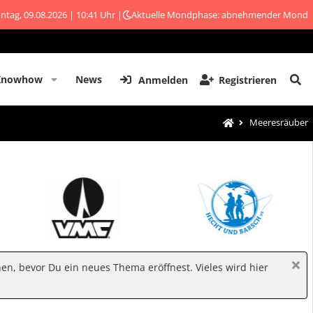
ntag, 09.08.2026 | 10:41 Uhr |
Aktuelle Mondphase: abnehmender Mond
Knowhow
News
Anmelden
Registrieren
Meeresräuber
hen, bevor Du ein neues Thema eröffnest. Vieles wird hier