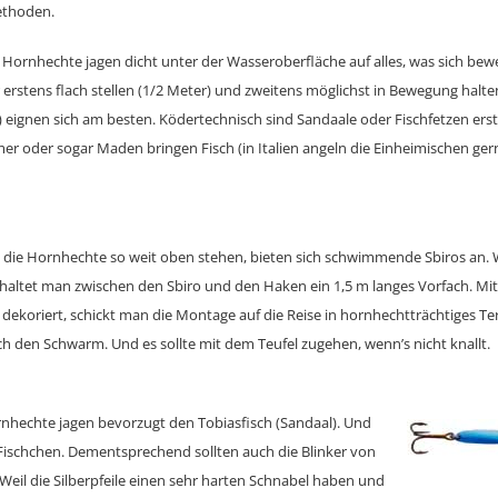
Methoden.
 Hornhechte jagen dicht unter der Wasseroberfläche auf alles, was sich bew
stens flach stellen (1/2 Meter) und zweitens möglichst in Bewegung halte
4) eignen sich am besten. Ködertechnisch sind Sandaale oder Fischfetzen ers
er oder sogar Maden bringen Fisch (in Italien angeln die Einheimischen ger
 die Hornhechte so weit oben stehen, bieten sich schwimmende Sbiros an. 
haltet man zwischen den Sbiro und den Haken ein 1,5 m langes Vorfach. Mi
dekoriert, schickt man die Montage auf die Reise in hornhechtträchtiges Te
 den Schwarm. Und es sollte mit dem Teufel zugehen, wenn’s nicht knallt.
nhechte jagen bevorzugt den Tobiasfisch (Sandaal). Und
s Fischchen. Dementsprechend sollten auch die Blinker von
 Weil die Silberpfeile einen sehr harten Schnabel haben und