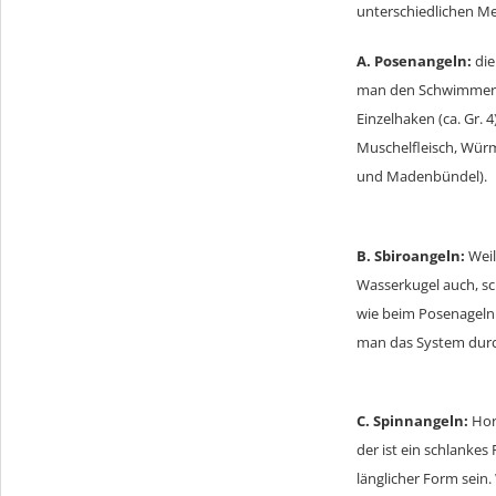
unterschiedlichen 
A. Posenangeln:
die
man den Schwimmer er
Einzelhaken (ca. Gr. 
Muschelfleisch, Würm
und Madenbündel).
B. Sbiroangeln:
Weil
Wasserkugel auch, sc
wie beim Posenageln 
man das System durch
C. Spinnangeln:
Hor
der ist ein schlanke
länglicher Form sein.