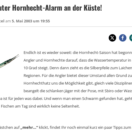
ter Hornhecht-Alarm an der Küste!
tel
am
5. Mai 2003 um 19:55
Endlich ist es wieder soweit: die Hornhecht-Saison hat begonn
Angler und Hornhechte darauf, dass die Wassertemperatur in 
10 Grad steigt. Denn dann zieht es die Silberpfeile zum Laiche
Regionen. Für die Angler bietet dieser Umstand allen Grund zur
Hornhechthatz uns die Möglichkeit gibt, gleich viele Diszipli
beangelt die schlanken Jäger mit der Pose, mit Sbiro oder Wa
Da ist für jeden was dabei. Und wenn man einen Schwarm gefunden hat, geht 
Fischen am Tag sind wirklich keine Seltenheit.
ästchen auf
„mehr…“
klickt, findet Ihr noch einmal kurz ein paar Tipps zu