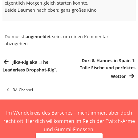
eigentlich Morgen gleich starten könnte.
Beide Daumen nach oben; ganz großes Kino!
Du musst
angemeldet
sein, um einen Kommentar
abzugeben.
Dori & Hannes in Spain 1:
Jika-Rig aka „The
Tolle Fische und perfektes
Leaderless Dropshot-Rig“.
Wetter
BA-Channel
Im Wendekreis des Barsches – nicht immer, aber doch
recht oft. Herzlich willkommen im Reich der Twitch-Arme
und Gummi-Finessen.