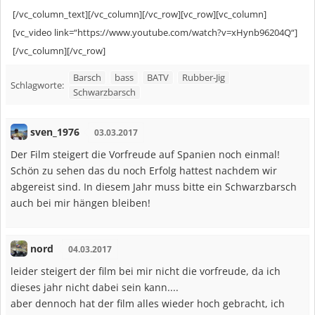
[/vc_column_text][/vc_column][/vc_row][vc_row][vc_column]
[vc_video link=“https://www.youtube.com/watch?v=xHynb96204Q“]
[/vc_column][/vc_row]
Barsch
bass
BATV
Rubber-Jig
Schlagworte:
Schwarzbarsch
sven_1976
03.03.2017
Der Film steigert die Vorfreude auf Spanien noch einmal!
Schön zu sehen das du noch Erfolg hattest nachdem wir
abgereist sind. In diesem Jahr muss bitte ein Schwarzbarsch
auch bei mir hängen bleiben!
nord
04.03.2017
leider steigert der film bei mir nicht die vorfreude, da ich
dieses jahr nicht dabei sein kann....
aber dennoch hat der film alles wieder hoch gebracht, ich