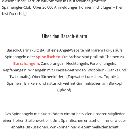
diesem Sinne: Herzlich willkommen in Deutschlands größtem
Spinnangler-Club. Über 20.000 Anmeldungen können nicht lügen – hier
bist Du richtig!
Über den Barsch-Alarm
Barsch-Alarm (kurz BA) ist eine Angel-Website mit klarem Fokus aufs
Spinnangeln oder
Spinnfischen
. Die Archive sind prall mit Themen zu
Barschangeln
, Zanderangeln, Hechtangeln, Forellenangeln,
Rapfenangeln. Wir angeln mit Finesse-Methoden, Wobblern (Cranks und
Twitchbaits), Oberflächenködern (Topwater Lures bzw. Toppies),
Spinnern, Blinkern und natürlich viel mit Gummifischen am Bleikopf
(Jigkopf).
Das Spinnangeln mit Kunstködern nimmt bei vielen unserer Mitglieder
einen hohen Stellenwert ein. Ums Spinnfischen entstehen immer wieder
lebhafte Diskussionen. Wir können hier die Sammelleidenschaft