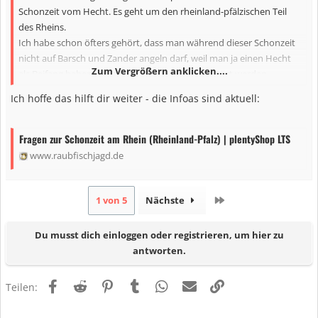
Schonzeit vom Hecht. Es geht um den rheinland-pfälzischen Teil
des Rheins.
Ich habe schon öfters gehört, dass man während dieser Schonzeit
nicht auf Barsch und Zander angeln darf, weil man ja einen Hecht
Zum Vergrößern anklicken....
als Beifang haben könnte. Sie würden dann gestört werden
Ich find im Internet nichts Vernünftiges was die Frage beantwortet.
Ich hoffe das hilft dir weiter - die Infoas sind aktuell:
Vielleicht kann mir hier jemand etwas dazu sagen.
Grüße Merlin
Fragen zur Schonzeit am Rhein (Rheinland-Pfalz) | plentyShop LTS
www.raubfischjagd.de
Letzte
1 von 5
Nächste
Du musst dich einloggen oder registrieren, um hier zu
antworten.
Facebook
Reddit
Pinterest
Tumblr
WhatsApp
E-Mail
Link
Teilen: