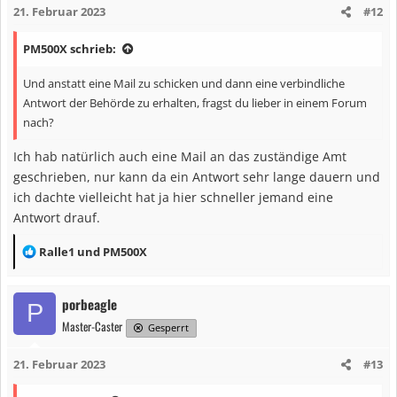
21. Februar 2023
#12
o
n
PM500X schrieb:
e
n
Und anstatt eine Mail zu schicken und dann eine verbindliche
:
Antwort der Behörde zu erhalten, fragst du lieber in einem Forum
nach?
Ich hab natürlich auch eine Mail an das zuständige Amt
geschrieben, nur kann da ein Antwort sehr lange dauern und
ich dachte vielleicht hat ja hier schneller jemand eine
Antwort drauf.
R
Ralle1
und
PM500X
e
a
porbeagle
P
k
Master-Caster
t
Gesperrt
i
21. Februar 2023
#13
o
n