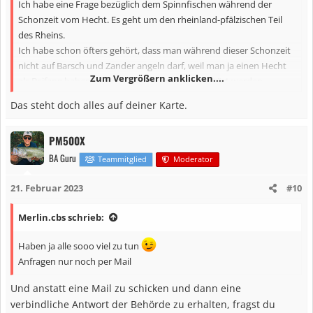
Ich habe eine Frage bezüglich dem Spinnfischen während der
Schonzeit vom Hecht. Es geht um den rheinland-pfälzischen Teil
des Rheins.
Ich habe schon öfters gehört, dass man während dieser Schonzeit
nicht auf Barsch und Zander angeln darf, weil man ja einen Hecht
Zum Vergrößern anklicken....
als Beifang haben könnte. Sie würden dann gestört werden
Ich find im Internet nichts Vernünftiges was die Frage beantwortet.
Das steht doch alles auf deiner Karte.
Vielleicht kann mir hier jemand etwas dazu sagen.
Grüße Merlin
PM500X
BA Guru
Teammitglied
Moderator
21. Februar 2023
#10
Merlin.cbs schrieb:
Haben ja alle sooo viel zu tun
Anfragen nur noch per Mail
Und anstatt eine Mail zu schicken und dann eine
verbindliche Antwort der Behörde zu erhalten, fragst du