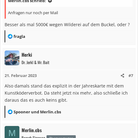
Merlin.cbs schrieb:
Anfragen nur noch per Mail
Besser als mal 5000€ wegen Wilderei auf dem Buckel, oder ?
R
fragla
e
a
Herki
k
Dr. Jerkl & Mr. Bait
t
i
21. Februar 2023
#7
o
n
Also damals stand das explizit in der Jahreskarte mit dem
e
Kunstköderverbot. Da steht jetzt nix mehr, also schließe ich
n
daraus das es auch keins gibt.
:
R
Spooner
und
Merlin.cbs
e
a
Merlin.cbs
M
k
Barsch Simpson