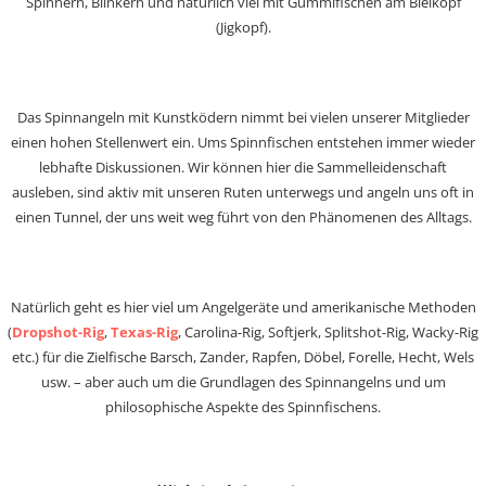
Spinnern, Blinkern und natürlich viel mit Gummifischen am Bleikopf
(Jigkopf).
Das Spinnangeln mit Kunstködern nimmt bei vielen unserer Mitglieder
einen hohen Stellenwert ein. Ums Spinnfischen entstehen immer wieder
lebhafte Diskussionen. Wir können hier die Sammelleidenschaft
ausleben, sind aktiv mit unseren Ruten unterwegs und angeln uns oft in
einen Tunnel, der uns weit weg führt von den Phänomenen des Alltags.
Natürlich geht es hier viel um Angelgeräte und amerikanische Methoden
(
Dropshot-Rig
,
Texas-Rig
, Carolina-Rig, Softjerk, Splitshot-Rig, Wacky-Rig
etc.) für die Zielfische Barsch, Zander, Rapfen, Döbel, Forelle, Hecht, Wels
usw. – aber auch um die Grundlagen des Spinnangelns und um
philosophische Aspekte des Spinnfischens.