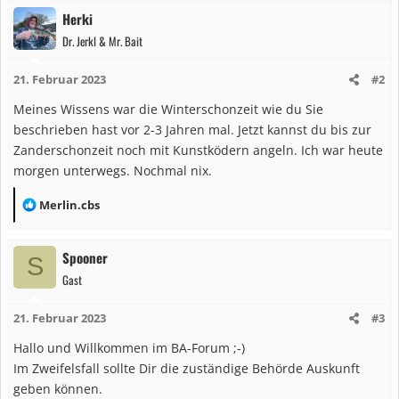
Herki
Dr. Jerkl & Mr. Bait
21. Februar 2023
#2
Meines Wissens war die Winterschonzeit wie du Sie
beschrieben hast vor 2-3 Jahren mal. Jetzt kannst du bis zur
Zanderschonzeit noch mit Kunstködern angeln. Ich war heute
morgen unterwegs. Nochmal nix.
R
Merlin.cbs
e
a
Spooner
S
k
Gast
t
i
21. Februar 2023
#3
o
n
Hallo und Willkommen im BA-Forum ;-)
e
Im Zweifelsfall sollte Dir die zuständige Behörde Auskunft
n
geben können.