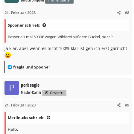
t
Themenstarter
i
21. Februar 2023
#8
o
n
Spooner schrieb:
e
n
Besser als mal 5000€ wegen Wilderei auf dem Buckel, oder ?
:
Ja klar, aber wenn es nicht 100% klar ist geh ich erst garnicht
R
fragla
und
Spooner
e
a
porbeagle
P
k
Master-Caster
t
Gesperrt
i
21. Februar 2023
#9
o
n
Merlin.cbs schrieb:
e
n
Hallo,
: