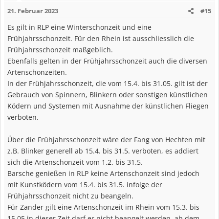
i
21. Februar 2023
#15
o
n
Es gilt in RLP eine Winterschonzeit und eine
e
Frühjahrsschonzeit. Für den Rhein ist ausschliesslich die
n
Frühjahrsschonzeit maßgeblich.
:
Ebenfalls gelten in der Frühjahrsschonzeit auch die diversen
Artenschonzeiten.
In der Frühjahrsschonzeit, die vom 15.4. bis 31.05. gilt ist der
Gebrauch von Spinnern, Blinkern oder sonstigen künstlichen
Ködern und Systemen mit Ausnahme der künstlichen Fliegen
verboten.
Über die Frühjahrsschonzeit wäre der Fang von Hechten mit
z.B. Blinker generell ab 15.4. bis 31.5. verboten, es addiert
sich die Artenschonzeit vom 1.2. bis 31.5.
Barsche genießen in RLP keine Artenschonzeit sind jedoch
mit Kunstködern vom 15.4. bis 31.5. infolge der
Frühjahrsschonzeit nicht zu beangeln.
Für Zander gilt eine Artenschonzeit im Rhein vom 15.3. bis
15.05 in dieser Zeit darf er nicht beangelt werden. ab dem