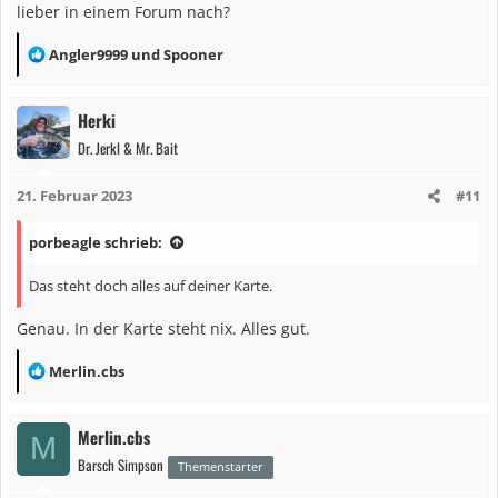
lieber in einem Forum nach?
R
Angler9999
und
Spooner
e
a
Herki
k
Dr. Jerkl & Mr. Bait
t
i
21. Februar 2023
#11
o
n
porbeagle schrieb:
e
n
Das steht doch alles auf deiner Karte.
:
Genau. In der Karte steht nix. Alles gut.
R
Merlin.cbs
e
a
Merlin.cbs
M
k
Barsch Simpson
t
Themenstarter
i