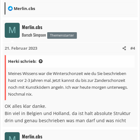
:
R
Merlin.cbs
e
a
Merlin.cbs
M
k
Barsch Simpson
t
Themenstarter
i
21. Februar 2023
#4
o
n
Herki schrieb:
e
n
Meines Wissens war die Winterschonzeit wie du Sie beschrieben
:
hast vor 2-3 Jahren mal. Jetzt kannst du bis zur Zanderschonzeit
noch mit Kunstködern angeln. Ich war heute morgen unterwegs.
Nochmal nix.
OK alles klar danke.
Bin viel in Belgien und Holland, da ist halt absolute Struktur
drin und genau beschrieben was man darf und was nicht
Merlin.cbs
M