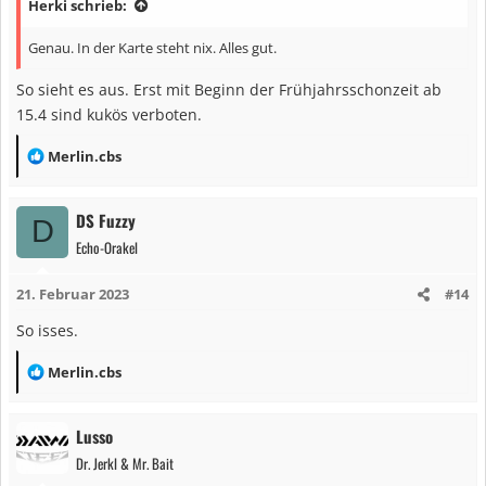
Herki schrieb:
e
n
Genau. In der Karte steht nix. Alles gut.
:
So sieht es aus. Erst mit Beginn der Frühjahrsschonzeit ab
15.4 sind kukös verboten.
R
Merlin.cbs
e
a
DS Fuzzy
D
k
Echo-Orakel
t
i
21. Februar 2023
#14
o
n
So isses.
e
n
R
Merlin.cbs
:
e
a
Lusso
k
Dr. Jerkl & Mr. Bait
t