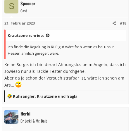
Spooner
S
Gast
21. Februar 2023
#18
Krautzone schrieb:
Ich finde die Regelung in RLP gut wäre froh wenn es bei uns in
Hessen ähnlich geregelt wäre.
Keine Sorge, ich bin derart Ahnungslos beim Angeln, dass ich
sowieso nur als Tackle-Tester durchgehe.
Aber da ja schon der Versuch strafbar ist, wäre ich schon am
Ars…
R
Ruhrangler
,
Krautzone
und
fragla
e
a
Herki
k
Dr. Jerkl & Mr. Bait
t
i