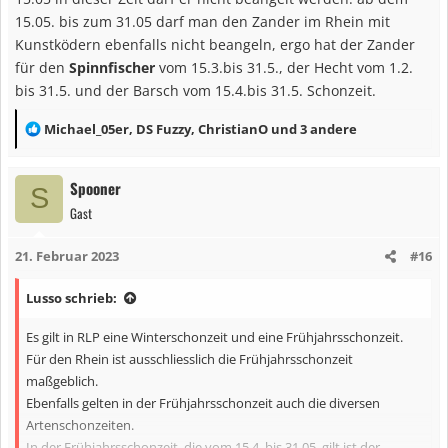
15.05. bis zum 31.05 darf man den Zander im Rhein mit
Kunstködern ebenfalls nicht beangeln, ergo hat der Zander
für den
Spinnfischer
vom 15.3.bis 31.5., der Hecht vom 1.2.
bis 31.5. und der Barsch vom 15.4.bis 31.5. Schonzeit.
R
Michael_05er
,
DS Fuzzy
,
ChristianO
und 3 andere
e
a
Spooner
S
k
Gast
t
i
21. Februar 2023
#16
o
n
Lusso schrieb:
e
n
Es gilt in RLP eine Winterschonzeit und eine Frühjahrsschonzeit.
:
Für den Rhein ist ausschliesslich die Frühjahrsschonzeit
maßgeblich.
Ebenfalls gelten in der Frühjahrsschonzeit auch die diversen
Artenschonzeiten.
In der Frühjahrsschonzeit, die vom 15.4. bis 31.05. gilt ist der