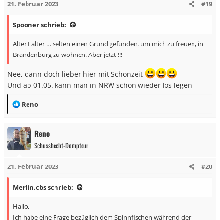
21. Februar 2023
#19
o
n
Spooner schrieb:
e
n
Alter Falter … selten einen Grund gefunden, um mich zu freuen, in
:
Brandenburg zu wohnen. Aber jetzt !!!
Nee, dann doch lieber hier mit Schonzeit
Und ab 01.05. kann man in NRW schon wieder los legen.
R
Reno
e
a
Reno
k
Schusshecht-Dompteur
t
i
21. Februar 2023
#20
o
n
Merlin.cbs schrieb:
e
n
Hallo,
:
Ich habe eine Frage bezüglich dem Spinnfischen während der