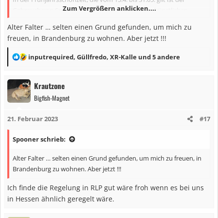
Zum Vergrößern anklicken....
Gebrauch von Spinnern, Blinkern oder sonstigen künstlichen
Ködern und Systemen mit Ausnahme der künstlichen Fliegen
Alter Falter … selten einen Grund gefunden, um mich zu
verboten.
freuen, in Brandenburg zu wohnen. Aber jetzt !!!
Über die Frühjahrsschonzeit wäre der Fang von Hechten mit z.B.
R
inputrequired
,
Güllfredo
,
XR-Kalle
und 5 andere
Blinker generell ab 15.4. bis 31.5. verboten, es addiert sich die
e
Artenschonzeit vom 1.2. bis 31.5.
a
Krautzone
Barsche genießen in RLP keine Artenschonzeit sind jedoch mit
k
Kunstködern vom 15.4. bis 31.5. infolge der Frühjahrsschonzeit
Bigfish-Magnet
t
nicht zu beangeln.
i
Für Zander gilt eine Artenschonzeit im Rhein vom 15.3. bis 15.05 in
21. Februar 2023
#17
o
dieser Zeit darf er nicht beangelt werden. ab dem 15.05. bis zum
n
31.05 darf man den Zander im Rhein mit Kunstködern ebenfalls
Spooner schrieb:
e
nicht beangeln, ergo hat der Zander für den
Spinnfischer
vom
n
Alter Falter … selten einen Grund gefunden, um mich zu freuen, in
15.3.bis 31.5., der Hecht vom 1.2. bis 31.5. und der Barsch vom
:
Brandenburg zu wohnen. Aber jetzt !!!
15.4.bis 31.5. Schonzeit.
Ich finde die Regelung in RLP gut wäre froh wenn es bei uns
in Hessen ähnlich geregelt wäre.