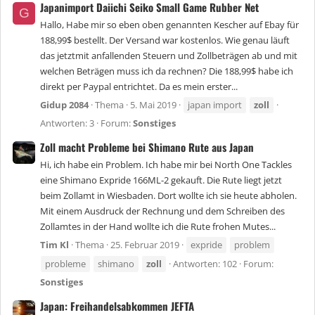
Japanimport Daiichi Seiko Small Game Rubber Net
G
Hallo, Habe mir so eben oben genannten Kescher auf Ebay für
188,99$ bestellt. Der Versand war kostenlos. Wie genau läuft
das jetztmit anfallenden Steuern und Zollbeträgen ab und mit
welchen Beträgen muss ich da rechnen? Die 188,99$ habe ich
direkt per Paypal entrichtet. Da es mein erster...
Gidup 2084
Thema
5. Mai 2019
japan import
zoll
Antworten: 3
Forum:
Sonstiges
Zoll macht Probleme bei Shimano Rute aus Japan
Hi, ich habe ein Problem. Ich habe mir bei North One Tackles
eine Shimano Expride 166ML-2 gekauft. Die Rute liegt jetzt
beim Zollamt in Wiesbaden. Dort wollte ich sie heute abholen.
Mit einem Ausdruck der Rechnung und dem Schreiben des
Zollamtes in der Hand wollte ich die Rute frohen Mutes...
Tim Kl
Thema
25. Februar 2019
expride
problem
probleme
shimano
zoll
Antworten: 102
Forum:
Sonstiges
Japan: Freihandelsabkommen JEFTA