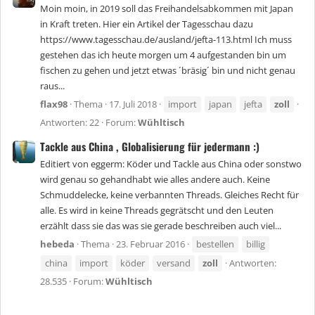
Moin moin, in 2019 soll das Freihandelsabkommen mit Japan
in Kraft treten. Hier ein Artikel der Tagesschau dazu
https://www.tagesschau.de/ausland/jefta-113.html Ich muss
gestehen das ich heute morgen um 4 aufgestanden bin um
fischen zu gehen und jetzt etwas ´bräsig´ bin und nicht genau
raus...
flax98
Thema
17. Juli 2018
import
japan
jefta
zoll
Antworten: 22
Forum:
Wühltisch
Tackle aus China , Globalisierung für jedermann :)
Editiert von eggerm: Köder und Tackle aus China oder sonstwo
wird genau so gehandhabt wie alles andere auch. Keine
Schmuddelecke, keine verbannten Threads. Gleiches Recht für
alle. Es wird in keine Threads gegrätscht und den Leuten
erzählt dass sie das was sie gerade beschreiben auch viel...
hebeda
Thema
23. Februar 2016
bestellen
billig
china
import
köder
versand
zoll
Antworten:
28.535
Forum:
Wühltisch