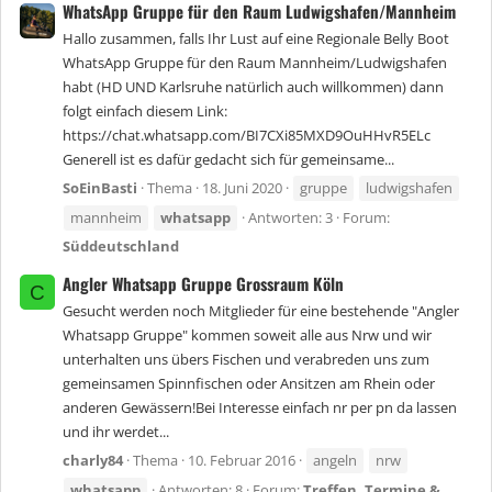
WhatsApp Gruppe für den Raum Ludwigshafen/Mannheim
Hallo zusammen, falls Ihr Lust auf eine Regionale Belly Boot
WhatsApp Gruppe für den Raum Mannheim/Ludwigshafen
habt (HD UND Karlsruhe natürlich auch willkommen) dann
folgt einfach diesem Link:
https://chat.whatsapp.com/BI7CXi85MXD9OuHHvR5ELc
Generell ist es dafür gedacht sich für gemeinsame...
SoEinBasti
Thema
18. Juni 2020
gruppe
ludwigshafen
mannheim
whatsapp
Antworten: 3
Forum:
Süddeutschland
Angler Whatsapp Gruppe Grossraum Köln
C
Gesucht werden noch Mitglieder für eine bestehende "Angler
Whatsapp Gruppe" kommen soweit alle aus Nrw und wir
unterhalten uns übers Fischen und verabreden uns zum
gemeinsamen Spinnfischen oder Ansitzen am Rhein oder
anderen Gewässern!Bei Interesse einfach nr per pn da lassen
und ihr werdet...
charly84
Thema
10. Februar 2016
angeln
nrw
whatsapp
Antworten: 8
Forum:
Treffen, Termine &