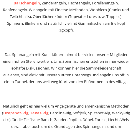
Barschangeln
, Zanderangeln, Hechtangeln, Forellenangeln,
Rapfenangeln. Wir angeln mit Finesse-Methoden, Wobblern (Cranks und
Twitchbaits), Oberflächenködern (Topwater Lures bzw. Toppies),
Spinnern, Blinkern und natürlich viel mit Gummifischen am Bleikopf
(Jigkopf).
Das Spinnangeln mit Kunstködern nimmt bei vielen unserer Mitglieder
einen hohen Stellenwert ein. Ums Spinnfischen entstehen immer wieder
lebhafte Diskussionen. Wir können hier die Sammelleidenschaft
ausleben, sind aktiv mit unseren Ruten unterwegs und angeln uns oft in
einen Tunnel, der uns weit weg führt von den Phänomenen des Alltags.
Natürlich geht es hier viel um Angelgeräte und amerikanische Methoden
(
Dropshot-Rig
,
Texas-Rig
, Carolina-Rig, Softjerk, Splitshot-Rig, Wacky-Rig
etc.) für die Zielfische Barsch, Zander, Rapfen, Döbel, Forelle, Hecht, Wels
usw. – aber auch um die Grundlagen des Spinnangelns und um