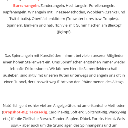
Barschangeln
, Zanderangeln, Hechtangeln, Forellenangeln,
Rapfenangeln. Wir angeln mit Finesse-Methoden, Wobblern (Cranks und
Twitchbaits), Oberflächenködern (Topwater Lures bzw. Toppies),
Spinnern, Blinkern und natürlich viel mit Gummifischen am Bleikopf
(Jigkopf).
Das Spinnangeln mit Kunstködern nimmt bei vielen unserer Mitglieder
einen hohen Stellenwert ein. Ums Spinnfischen entstehen immer wieder
lebhafte Diskussionen. Wir können hier die Sammelleidenschaft
ausleben, sind aktiv mit unseren Ruten unterwegs und angeln uns oft in
einen Tunnel, der uns weit weg führt von den Phänomenen des Alltags.
Natürlich geht es hier viel um Angelgeräte und amerikanische Methoden
(
Dropshot-Rig
,
Texas-Rig
, Carolina-Rig, Softjerk, Splitshot-Rig, Wacky-Rig
etc.) für die Zielfische Barsch, Zander, Rapfen, Döbel, Forelle, Hecht, Wels
usw. – aber auch um die Grundlagen des Spinnangelns und um