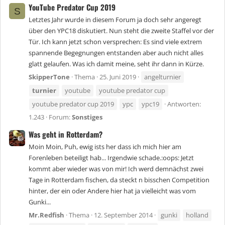
YouTube Predator Cup 2019
S
Letztes Jahr wurde in diesem Forum ja doch sehr angeregt
über den YPC18 diskutiert. Nun steht die zweite Staffel vor der
Tür. Ich kann jetzt schon versprechen: Es sind viele extrem
spannende Begegnungen entstanden aber auch nicht alles
glatt gelaufen. Was ich damit meine, seht ihr dann in Kürze.
SkipperTone
Thema
25. Juni 2019
angelturnier
turnier
youtube
youtube predator cup
youtube predator cup 2019
ypc
ypc19
Antworten:
1.243
Forum:
Sonstiges
Was geht in Rotterdam?
Moin Moin, Puh, ewig ists her dass ich mich hier am
Forenleben beteiligt hab... Irgendwie schade.:oops: Jetzt
kommt aber wieder was von mir! Ich werd demnächst zwei
Tage in Rotterdam fischen, da steckt n bisschen Competition
hinter, der ein oder Andere hier hat ja vielleicht was vom
Gunki...
Mr.Redfish
Thema
12. September 2014
gunki
holland