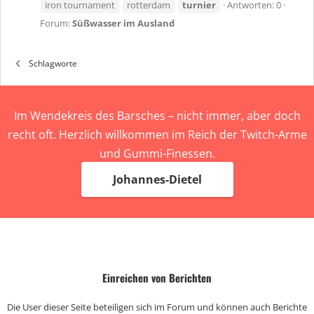
iron tournament
rotterdam
turnier
Antworten: 0
Forum:
Süßwasser im Ausland
Schlagworte
Im Wendekreis des Barsches – nicht immer, aber doch
recht oft. Herzlich willkommen im Reich der Twitch-Arme
und Gummi-Finessen.
Johannes-Dietel
Einreichen von Berichten
Die User dieser Seite beteiligen sich im Forum und können auch Berichte