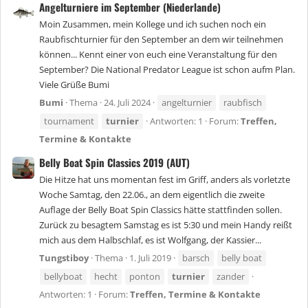
Angelturniere im September (Niederlande)
Moin Zusammen, mein Kollege und ich suchen noch ein
Raubfischturnier für den September an dem wir teilnehmen
können... Kennt einer von euch eine Veranstaltung für den
September? Die National Predator League ist schon aufm Plan.
Viele Grüße Bumi
Bumi
Thema
24. Juli 2024
angelturnier
raubfisch
tournament
turnier
Antworten: 1
Forum:
Treffen,
Termine & Kontakte
Belly Boat Spin Classics 2019 (AUT)
Die Hitze hat uns momentan fest im Griff, anders als vorletzte
Woche Samtag, den 22.06., an dem eigentlich die zweite
Auflage der Belly Boat Spin Classics hätte stattfinden sollen.
Zurück zu besagtem Samstag es ist 5:30 und mein Handy reißt
mich aus dem Halbschlaf, es ist Wolfgang, der Kassier...
Tungstiboy
Thema
1. Juli 2019
barsch
belly boat
bellyboat
hecht
ponton
turnier
zander
Antworten: 1
Forum:
Treffen, Termine & Kontakte