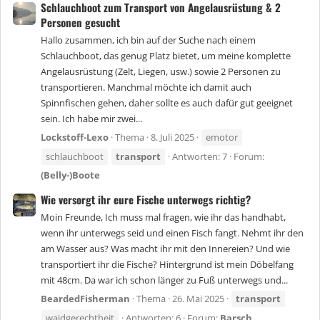
Schlauchboot zum Transport von Angelausrüstung & 2
Personen gesucht
Hallo zusammen, ich bin auf der Suche nach einem
Schlauchboot, das genug Platz bietet, um meine komplette
Angelausrüstung (Zelt, Liegen, usw.) sowie 2 Personen zu
transportieren. Manchmal möchte ich damit auch
Spinnfischen gehen, daher sollte es auch dafür gut geeignet
sein. Ich habe mir zwei...
Lockstoff-Lexo
Thema
8. Juli 2025
emotor
schlauchboot
transport
Antworten: 7
Forum:
(Belly-)Boote
Wie versorgt ihr eure Fische unterwegs richtig?
Moin Freunde, Ich muss mal fragen, wie ihr das handhabt,
wenn ihr unterwegs seid und einen Fisch fangt. Nehmt ihr den
am Wasser aus? Was macht ihr mit den Innereien? Und wie
transportiert ihr die Fische? Hintergrund ist mein Döbelfang
mit 48cm. Da war ich schon länger zu Fuß unterwegs und...
BeardedFisherman
Thema
26. Mai 2025
transport
waidgerechtheit
Antworten: 6
Forum:
Barsch