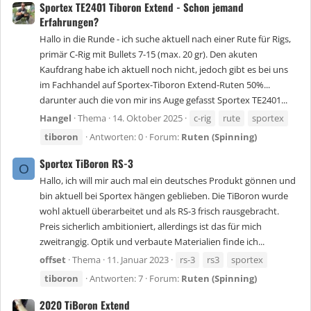
Sportex TE2401 Tiboron Extend - Schon jemand
Erfahrungen?
Hallo in die Runde - ich suche aktuell nach einer Rute für Rigs,
primär C-Rig mit Bullets 7-15 (max. 20 gr). Den akuten
Kaufdrang habe ich aktuell noch nicht, jedoch gibt es bei uns
im Fachhandel auf Sportex-Tiboron Extend-Ruten 50%...
darunter auch die von mir ins Auge gefasst Sportex TE2401...
Hangel
Thema
14. Oktober 2025
c-rig
rute
sportex
tiboron
Antworten: 0
Forum:
Ruten (Spinning)
Sportex TiBoron RS-3
O
Hallo, ich will mir auch mal ein deutsches Produkt gönnen und
bin aktuell bei Sportex hängen geblieben. Die TiBoron wurde
wohl aktuell überarbeitet und als RS-3 frisch rausgebracht.
Preis sicherlich ambitioniert, allerdings ist das für mich
zweitrangig. Optik und verbaute Materialien finde ich...
offset
Thema
11. Januar 2023
rs-3
rs3
sportex
tiboron
Antworten: 7
Forum:
Ruten (Spinning)
2020 TiBoron Extend