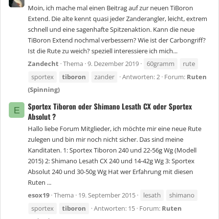
Moin, ich mache mal einen Beitrag auf zur neuen TiBoron
Extend. Die alte kennt quasi jeder Zanderangler, leicht, extrem
schnell und eine sagenhafte Spitzenaktion. Kann die neue
TiBoron Extend nochmal verbessern? Wie ist der Carbongriff?
Ist die Rute zu weich? speziell interessiere ich mich...
Zandecht
Thema
9. Dezember 2019
60gramm
rute
sportex
tiboron
zander
Antworten: 2
Forum:
Ruten
(Spinning)
Sportex Tiboron oder Shimano Lesath CX oder Sportex
E
Absolut ?
Hallo liebe Forum Mitglieder, ich möchte mir eine neue Rute
zulegen und bin mir noch nicht sicher. Das sind meine
Kanditaten. 1: Sportex Tiboron 240 und 22-56g Wg (Modell
2015) 2: Shimano Lesath CX 240 und 14-42g Wg 3: Sportex
Absolut 240 und 30-50g Wg Hat wer Erfahrung mit diesen
Ruten ...
esox19
Thema
19. September 2015
lesath
shimano
sportex
tiboron
Antworten: 15
Forum:
Ruten