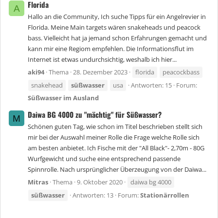
Florida
A
Hallo an die Community, Ich suche Tipps für ein Angelrevier in
Florida. Meine Main targets wären snakeheads und peacock
bass. Vielleicht hat ja jemand schon Erfahrungen gemacht und
kann mir eine Regiom empfehlen. Die Informationsflut im
Internet ist etwas undurchsichtig, weshalb ich hier...
aki94
Thema
28. Dezember 2023
florida
peacockbass
snakehead
süßwasser
usa
Antworten: 15
Forum:
Süßwasser im Ausland
Daiwa BG 4000 zu "mächtig" für Süßwasser?
M
Schönen guten Tag, wie schon im Titel beschrieben stellt sich
mir bei der Auswahl meiner Rolle die Frage welche Rolle sich
am besten anbietet. Ich Fische mit der "All Black"- 2,70m - 80G
Wurfgewicht und suche eine entsprechend passende
Spinnrolle. Nach ursprünglicher Überzeugung von der Daiwa...
Mitras
Thema
9. Oktober 2020
daiwa bg 4000
süßwasser
Antworten: 13
Forum:
Stationärrollen