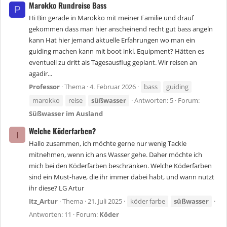
Marokko Rundreise Bass
P
Hi Bin gerade in Marokko mit meiner Familie und drauf
gekommen dass man hier anscheinend recht gut bass angeln
kann Hat hier jemand aktuelle Erfahrungen wo man ein
guiding machen kann mit boot inkl. Equipment? Hätten es
eventuell zu dritt als Tagesausflug geplant. Wir reisen an
agadir...
Professor
Thema
4. Februar 2026
bass
guiding
marokko
reise
süßwasser
Antworten: 5
Forum:
Süßwasser im Ausland
Welche Köderfarben?
I
Hallo zusammen, ich möchte gerne nur wenig Tackle
mitnehmen, wenn ich ans Wasser gehe. Daher möchte ich
mich bei den Köderfarben beschränken. Welche Köderfarben
sind ein Must-have, die ihr immer dabei habt, und wann nutzt
ihr diese? LG Artur
Itz_Artur
Thema
21. Juli 2025
köder farbe
süßwasser
Antworten: 11
Forum:
Köder