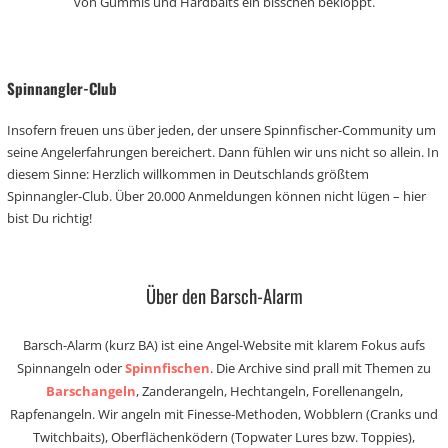
von Gummis und Hardbaits ein bisschen bekloppt.
Spinnangler-Club
Insofern freuen uns über jeden, der unsere Spinnfischer-Community um
seine Angelerfahrungen bereichert. Dann fühlen wir uns nicht so allein. In
diesem Sinne: Herzlich willkommen in Deutschlands größtem
Spinnangler-Club. Über 20.000 Anmeldungen können nicht lügen – hier
bist Du richtig!
Über den Barsch-Alarm
Barsch-Alarm (kurz BA) ist eine Angel-Website mit klarem Fokus aufs
Spinnangeln oder
Spinnfischen
. Die Archive sind prall mit Themen zu
Barschangeln
, Zanderangeln, Hechtangeln, Forellenangeln,
Rapfenangeln. Wir angeln mit Finesse-Methoden, Wobblern (Cranks und
Twitchbaits), Oberflächenködern (Topwater Lures bzw. Toppies),