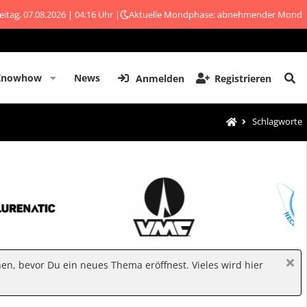
eitag, 07.08.2026 | 04:16 Uhr |
Aktuelle Mondphase: abnehmender Mond
Knowhow
News
Anmelden
Registrieren
Schlagworte
hen, bevor Du ein neues Thema eröffnest. Vieles wird hier