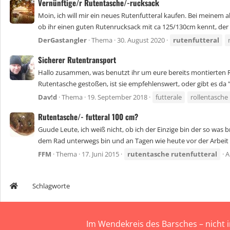
Vernünftige/r Rutentasche/-rucksack
Moin, ich will mir ein neues Rutenfutteral kaufen. Bei meinem 
ob ihr einen guten Rutenrucksack mit ca 125/130cm kennt, der 
DerGastangler
Thema
30. August 2020
rutenfutteral
Sicherer Rutentransport
Hallo zusammen, was benutzt ihr um eure bereits montierten Ru
Rutentasche gestoßen, ist sie empfehlenswert, oder gibt es da "
Dav!d
Thema
19. September 2018
futterale
rollentasche
Rutentasche/- futteral 100 cm?
Guude Leute, ich weiß nicht, ob ich der Einzige bin der so was 
dem Rad unterwegs bin und an Tagen wie heute vor der Arbeit f
FFM
Thema
17. Juni 2015
rutentasche
rutenfutteral
A
Schlagworte
Im Wendekreis des Barsches – nicht 