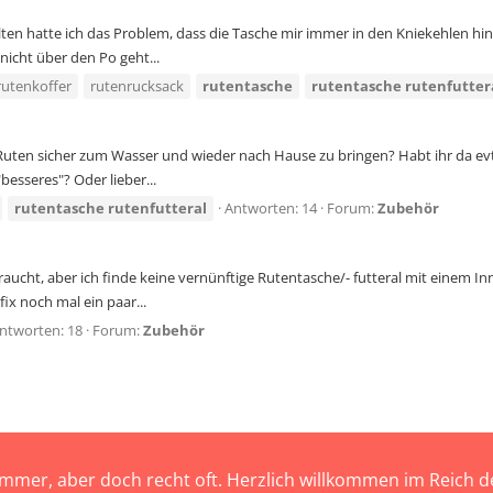
alten hatte ich das Problem, dass die Tasche mir immer in den Kniekehlen hin
nicht über den Po geht...
rutenkoffer
rutenrucksack
rutentasche
rutentasche
rutenfutter
ten sicher zum Wasser und wieder nach Hause zu bringen? Habt ihr da evtl.
besseres"? Oder lieber...
rutentasche
rutenfutteral
Antworten: 14
Forum:
Zubehör
braucht, aber ich finde keine vernünftige Rutentasche/- futteral mit einem I
ix noch mal ein paar...
ntworten: 18
Forum:
Zubehör
immer, aber doch recht oft. Herzlich willkommen im Reich