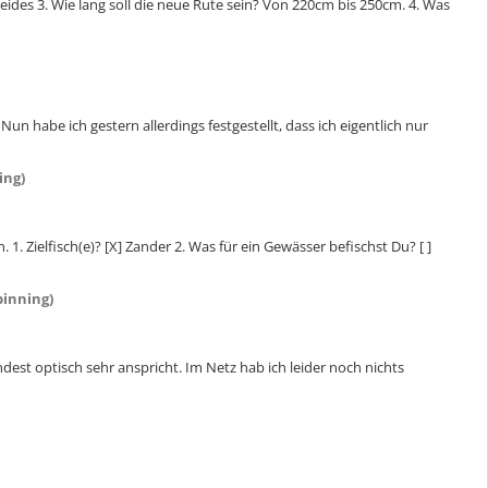
[ ] Beides 3. Wie lang soll die neue Rute sein? Von 220cm bis 250cm. 4. Was
abe ich gestern allerdings festgestellt, dass ich eigentlich nur
ing)
. Zielfisch(e)? [X] Zander 2. Was für ein Gewässer befischst Du? [ ]
pinning)
ndest optisch sehr anspricht. Im Netz hab ich leider noch nichts