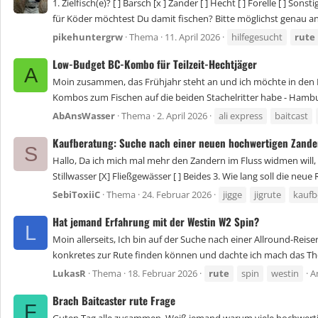
1. Zielfisch(e)? [ ] Barsch [x ] Zander [ ] Hecht [ ] Forelle [ ] S
für Köder möchtest Du damit fischen? Bitte möglichst genau an
pikehuntergrw
Thema
11. April 2026
hilfegesucht
rute
Low-Budget BC-Kombo für Teilzeit-Hechtjäger
A
Moin zusammen, das Frühjahr steht an und ich möchte in den H
Kombos zum Fischen auf die beiden Stachelritter habe - Hambur
AbAnsWasser
Thema
2. April 2026
ali express
baitcast
Kaufberatung: Suche nach einer neuen hochwertigen Zande
S
Hallo, Da ich mich mal mehr den Zandern im Fluss widmen will, b
Stillwasser [X] Fließgewässer [ ] Beides 3. Wie lang soll die neue R
SebiToxiiC
Thema
24. Februar 2026
jigge
jigrute
kaufb
Hat jemand Erfahrung mit der Westin W2 Spin?
L
Moin allerseits, Ich bin auf der Suche nach einer Allround-Reis
konkretes zur Rute finden können und dachte ich mach das Them
LukasR
Thema
18. Februar 2026
rute
spin
westin
A
Brach Baitcaster rute Frage
F