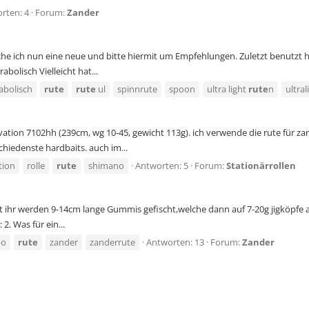
rten: 4
Forum:
Zander
uche ich nun eine neue und bitte hiermit um Empfehlungen. Zuletzt benutzt h
bolisch Vielleicht hat...
abolisch
rute
rute
ul
spinnrute
spoon
ultra light
rute
n
ultral
vation 7102hh (239cm, wg 10-45, gewicht 113g). ich verwende die rute für za
hiedenste hardbaits. auch im...
tion
rolle
rute
shimano
Antworten: 5
Forum:
Stationärrollen
 ihr werden 9-14cm lange Gummis gefischt,welche dann auf 7-20g jigköpfe 
: 2. Was für ein...
bo
rute
zander
zanderrute
Antworten: 13
Forum:
Zander