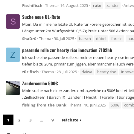
Fischifisch
Thema
14. August 2025
rute
zander
Antwo
Suche neue UL-Rute
S
Moin, Da mir meine letzte UL Rute für Forelle gebrochen ist, s
Länge: unter 2m Wurfgewicht: 0,5-7g Preis: unter 50€ Aktion: para
ShaDr0
Thema
30. Juli 2025
barsch
döbel
forelle
par
passende rolle zur hearty rise innovation 7102hh
Z
ich suche eine passende rolle zu meiner neuen hearty rise inno
tiefen bis zu 20m. primär zum jiggen, aber manchmal auch versc
zürifisch
Thema
28. Juli 2025
daiwa
hearty rise
innova
Zandercombo 500€
Moin suche nach einer zandercombo,welche ca 500€ kostet. Mit
. Zielfisch(e)? [] Barsch [X ] Zander [ ] Hecht [ ] Forelle [ ] Sonstige
fishing_from_the_Bank
Thema
10. Juni 2025
500€
com
1
2
3
…
9
Nächste