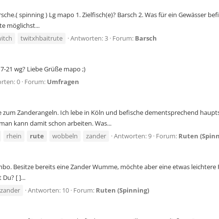
.( spinning ) Lg mapo 1. Zielfisch(e)? Barsch 2. Was für ein Gewässer befis
e möglichst...
witch
twitxhbaitrute
Antworten: 3
Forum:
Barsch
 7-21 wg? Liebe Grüße mapo ;)
rten: 0
Forum:
Umfragen
ute zum Zanderangeln. Ich lebe in Köln und befische dementsprechend hauptsä
 man kann damit schon arbeiten. Was...
rhein
rute
wobbeln
zander
Antworten: 9
Forum:
Ruten (Spinn
o. Besitze bereits eine Zander Wumme, möchte aber eine etwas leichtere Rute 
Du? [ ]...
zander
Antworten: 10
Forum:
Ruten (Spinning)