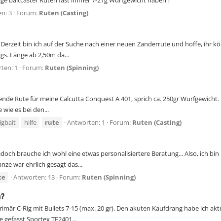
e baitcaster Ruten fast immer 7-21g Wurfgewicht haben ?
n: 3
Forum:
Ruten (Casting)
rzeit bin ich auf der Suche nach einer neuen Zanderrute und hoffe, ihr könn
gs. Länge ab 2,50m da...
ten: 1
Forum:
Ruten (Spinning)
ssende Rute für meine Calcutta Conquest A 401, sprich ca. 250gr Wurfgewicht
wie es bei den...
igbait
hilfe
rute
Antworten: 1
Forum:
Ruten (Casting)
 jedoch brauche ich wohl eine etwas personalisiertere Beratung... Also, ich 
ze war ehrlich gesagt das...
te
Antworten: 13
Forum:
Ruten (Spinning)
n?
 primär C-Rig mit Bullets 7-15 (max. 20 gr). Den akuten Kaufdrang habe ich ak
 gefasst Sportex TE2401...