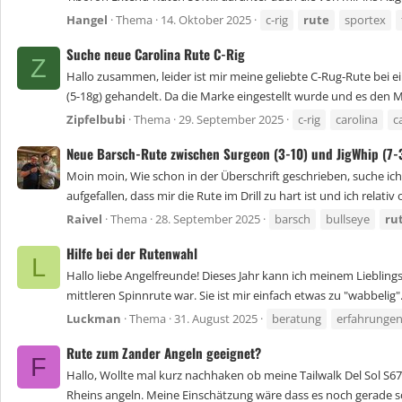
Hangel
Thema
14. Oktober 2025
c-rig
rute
sportex
Suche neue Carolina Rute C-Rig
Z
Hallo zusammen, leider ist mir meine geliebte C-Rug-Rute bei 
(5-18g) gehandelt. Da die Marke eingestellt wurde und es den Ma
Zipfelbubi
Thema
29. September 2025
c-rig
carolina
c
Neue Barsch-Rute zwischen Surgeon (3-10) und JigWhip (7-
Moin moin, Wie schon in der Überschrift geschrieben, suche ich
aufgefallen, dass mir die Rute im Drill zu hart ist und ich relativ 
Raivel
Thema
28. September 2025
barsch
bullseye
ru
Hilfe bei der Rutenwahl
L
Hallo liebe Angelfreunde! Dieses Jahr kann ich meinem Liebling
mittleren Spinnrute war. Sie ist mir einfach etwas zu "wabbelig"
Luckman
Thema
31. August 2025
beratung
erfahrunge
Rute zum Zander Angeln geeignet?
F
Hallo, Wollte mal kurz nachhaken ob meine Tailwalk Del Sol S
Rheins angeln. Meine Einschätzung wäre dass es noch gerade so