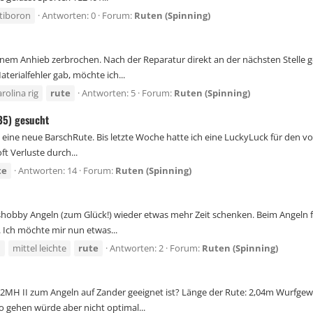
tiboron
Antworten: 0
Forum:
Ruten (Spinning)
einem Anhieb zerbrochen. Nach der Reparatur direkt an der nächsten Stelle 
terialfehler gab, möchte ich...
arolina rig
rute
Antworten: 5
Forum:
Ruten (Spinning)
35) gesucht
 eine neue BarschRute. Bis letzte Woche hatte ich eine LuckyLuck für den vo
oft Verluste durch...
te
Antworten: 14
Forum:
Ruten (Spinning)
shobby Angeln (zum Glück!) wieder etwas mehr Zeit schenken. Beim Angeln fi
. Ich möchte mir nun etwas...
n
mittel leichte
rute
Antworten: 2
Forum:
Ruten (Spinning)
672MH II zum Angeln auf Zander geeignet ist? Länge der Rute: 2,04m Wurfge
 gehen würde aber nicht optimal...