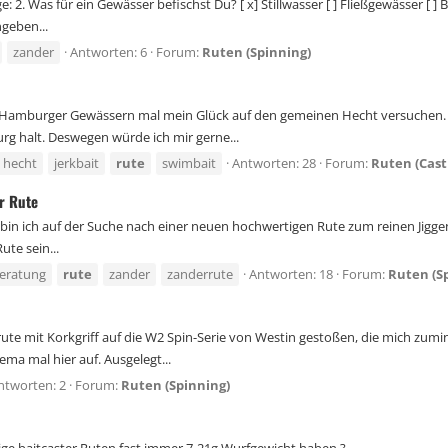
onstige: 2. Was für ein Gewässer befischst Du? [ x] Stillwasser [ ] Fließgewässer 
geben...
zander
Antworten: 6
Forum:
Ruten (Spinning)
amburger Gewässern mal mein Glück auf den gemeinen Hecht versuchen. Nun h
g halt. Deswegen würde ich mir gerne...
hecht
jerkbait
rute
swimbait
Antworten: 28
Forum:
Ruten (Cast
r Rute
in ich auf der Suche nach einer neuen hochwertigen Rute zum reinen Jiggen. 1
ute sein...
eratung
rute
zander
zanderrute
Antworten: 18
Forum:
Ruten (S
erute mit Korkgriff auf die W2 Spin-Serie von Westin gestoßen, die mich zumi
a mal hier auf. Ausgelegt...
ntworten: 2
Forum:
Ruten (Spinning)