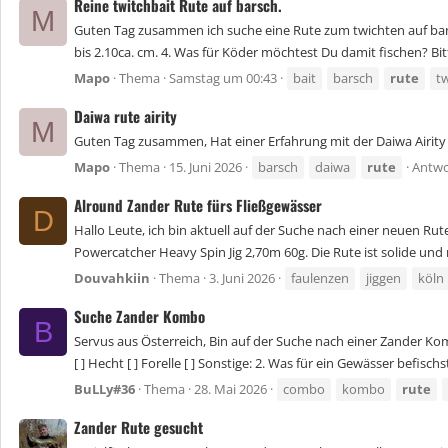
Reine twitchbait Rute auf barsch.
M
Guten Tag zusammen ich suche eine Rute zum twichten auf barsche
bis 2.10ca. cm. 4. Was für Köder möchtest Du damit fischen? Bitt
Mapo
Thema
Samstag um 00:43
bait
barsch
rute
t
Daiwa rute airity
M
Guten Tag zusammen, Hat einer Erfahrung mit der Daiwa Airity
Mapo
Thema
15. Juni 2026
barsch
daiwa
rute
Antwo
Alround Zander Rute fürs Fließgewässer
D
Hallo Leute, ich bin aktuell auf der Suche nach einer neuen R
Powercatcher Heavy Spin Jig 2,70m 60g. Die Rute ist solide und
Douvahkiin
Thema
3. Juni 2026
faulenzen
jiggen
köln
Suche Zander Kombo
B
Servus aus Österreich, Bin auf der Suche nach einer Zander Komb
[ ] Hecht [ ] Forelle [ ] Sonstige: 2. Was für ein Gewässer befischst 
BuLLy#36
Thema
28. Mai 2026
combo
kombo
rute
Zander Rute gesucht