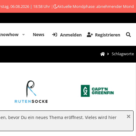
stag, 06.08.2026 | 18:58 Uhr |
Aktuelle Mondphase: abnehmender Mond
Knowhow
News
Anmelden
Registrieren
Schlagworte
hen, bevor Du ein neues Thema eröffnest. Vieles wird hier