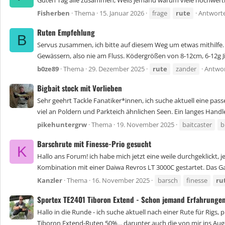
Guten Tag alle zusammen, Weiß jemand warum viele hochwertig
Fisherben
Thema
15. Januar 2026
frage
rute
Antworte
Ruten Empfehlung
B
Servus zusammen, ich bitte auf diesem Weg um etwas mithilfe. De
Gewässern, also nie am Fluss. Ködergrößen von 8-12cm, 6-12g Ji
b0ze89
Thema
29. Dezember 2025
rute
zander
Antwor
Bigbait stock mit Vorlieben
Sehr geehrt Tackle Fanatiker*innen, ich suche aktuell eine pa
viel an Poldern und Parkteich ähnlichen Seen. Ein langes Handle 
pikehuntergrw
Thema
19. November 2025
baitcaster
b
Barschrute mit Finesse-Prio gesucht
K
Hallo ans Forum! ich habe mich jetzt eine weile durchgeklickt,
Kombination mit einer Daiwa Revros LT 3000C gestartet. Das Gan
Kanzler
Thema
16. November 2025
barsch
finesse
ru
Sportex TE2401 Tiboron Extend - Schon jemand Erfahrunge
Hallo in die Runde - ich suche aktuell nach einer Rute für Rigs,
Tiboron Extend-Ruten 50%... darunter auch die von mir ins Auge