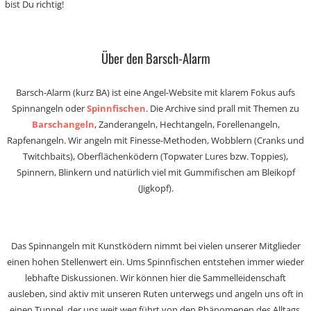
bist Du richtig!
Über den Barsch-Alarm
Barsch-Alarm (kurz BA) ist eine Angel-Website mit klarem Fokus aufs
Spinnangeln oder
Spinnfischen
. Die Archive sind prall mit Themen zu
Barschangeln
, Zanderangeln, Hechtangeln, Forellenangeln,
Rapfenangeln. Wir angeln mit Finesse-Methoden, Wobblern (Cranks und
Twitchbaits), Oberflächenködern (Topwater Lures bzw. Toppies),
Spinnern, Blinkern und natürlich viel mit Gummifischen am Bleikopf
(Jigkopf).
Das Spinnangeln mit Kunstködern nimmt bei vielen unserer Mitglieder
einen hohen Stellenwert ein. Ums Spinnfischen entstehen immer wieder
lebhafte Diskussionen. Wir können hier die Sammelleidenschaft
ausleben, sind aktiv mit unseren Ruten unterwegs und angeln uns oft in
einen Tunnel, der uns weit weg führt von den Phänomenen des Alltags.