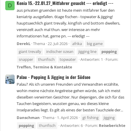
Kenia 15.-22.01.27_Mitfahrer gesucht --- erledigt ---
D
aus privaten gruenden ist heute mein mitfahrer fuer den
keniatrip ausgefallen. 6tage fischen - topwater & jigging!
hauptsaechlich giant trevally, kingfish und bottom dwellers,
vereinzelt auch mal thun. wer interesse an mehr
informationen hat, gerne pn. --- erledigt ---
DerekL
Thema
22. Juli 2026
afrika
big game
giant trevally
indischer ozean
jigging line
popping
snapper
thunfisch
topwater
Antworten: 1
Forum:
Treffen, Termine & Kontakte
Palau - Popping & Jigging in der Südsee
Palau? Als ich unseren Freunden und Verwandten erzählte,
wohin meine nächste Angelreise gehen würde, sah ich meist
dieselben verwirrten Gesichter. Nur diejenigen, die sich für das
Tauchen begeistern, wussten genau, wo dieses kleine
Inselparadies liegt. Es gilt als eines der besten Tauchziele der...
Danschman
Thema
1. April 2026
gt fishing
jigging
popping
thunfisch
Antworten: 6
Forum:
Reiseberichte