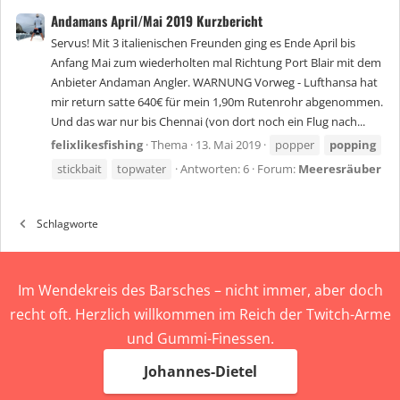
Andamans April/Mai 2019 Kurzbericht
Servus! Mit 3 italienischen Freunden ging es Ende April bis
Anfang Mai zum wiederholten mal Richtung Port Blair mit dem
Anbieter Andaman Angler. WARNUNG Vorweg - Lufthansa hat
mir return satte 640€ für mein 1,90m Rutenrohr abgenommen.
Und das war nur bis Chennai (von dort noch ein Flug nach...
felixlikesfishing
Thema
13. Mai 2019
popper
popping
stickbait
topwater
Antworten: 6
Forum:
Meeresräuber
Schlagworte
Im Wendekreis des Barsches – nicht immer, aber doch
recht oft. Herzlich willkommen im Reich der Twitch-Arme
und Gummi-Finessen.
Johannes-Dietel