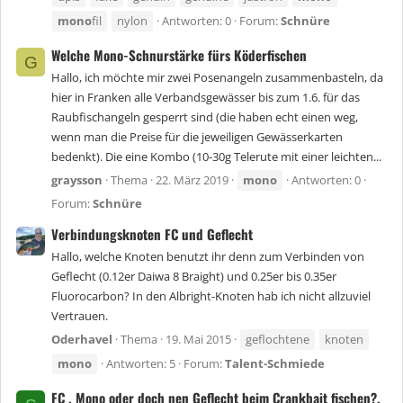
mono
fil
nylon
Antworten: 0
Forum:
Schnüre
Welche Mono-Schnurstärke fürs Köderfischen
G
Hallo, ich möchte mir zwei Posenangeln zusammenbasteln, da
hier in Franken alle Verbandsgewässer bis zum 1.6. für das
Raubfischangeln gesperrt sind (die haben echt einen weg,
wenn man die Preise für die jeweiligen Gewässerkarten
bedenkt). Die eine Kombo (10-30g Telerute mit einer leichten...
graysson
Thema
22. März 2019
mono
Antworten: 0
Forum:
Schnüre
Verbindungsknoten FC und Geflecht
Hallo, welche Knoten benutzt ihr denn zum Verbinden von
Geflecht (0.12er Daiwa 8 Braight) und 0.25er bis 0.35er
Fluorocarbon? In den Albright-Knoten hab ich nicht allzuviel
Vertrauen.
Oderhavel
Thema
19. Mai 2015
geflochtene
knoten
mono
Antworten: 5
Forum:
Talent-Schmiede
FC , Mono oder doch nen Geflecht beim Crankbait fischen?.