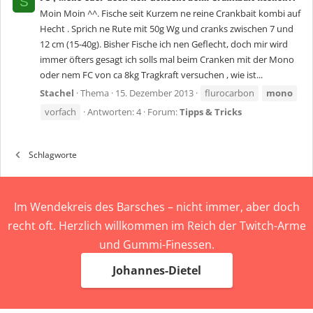
S
Moin Moin ^^. Fische seit Kurzem ne reine Crankbait kombi auf
Hecht . Sprich ne Rute mit 50g Wg und cranks zwischen 7 und
12 cm (15-40g). Bisher Fische ich nen Geflecht, doch mir wird
immer öfters gesagt ich solls mal beim Cranken mit der Mono
oder nem FC von ca 8kg Tragkraft versuchen , wie ist...
Stachel
Thema
15. Dezember 2013
flurocarbon
mono
vorfach
Antworten: 4
Forum:
Tipps & Tricks
Schlagworte
Im Wendekreis des Barsches – nicht immer, aber doch
recht oft. Herzlich willkommen im Reich der Twitch-Arme
und Gummi-Finessen.
Johannes-Dietel