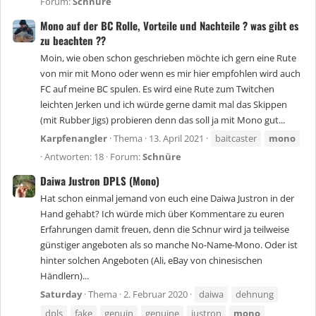
Forum:
Schnüre
Mono auf der BC Rolle, Vorteile und Nachteile ? was gibt es
zu beachten ??
Moin, wie oben schon geschrieben möchte ich gern eine Rute
von mir mit Mono oder wenn es mir hier empfohlen wird auch
FC auf meine BC spulen. Es wird eine Rute zum Twitchen
leichten Jerken und ich würde gerne damit mal das Skippen
(mit Rubber Jigs) probieren denn das soll ja mit Mono gut...
Karpfenangler
Thema
13. April 2021
baitcaster
mono
Antworten: 18
Forum:
Schnüre
Daiwa Justron DPLS (Mono)
Hat schon einmal jemand von euch eine Daiwa Justron in der
Hand gehabt? Ich würde mich über Kommentare zu euren
Erfahrungen damit freuen, denn die Schnur wird ja teilweise
günstiger angeboten als so manche No-Name-Mono. Oder ist
hinter solchen Angeboten (Ali, eBay von chinesischen
Händlern)...
Saturday
Thema
2. Februar 2020
daiwa
dehnung
dpls
fake
genuin
genuine
justron
mono