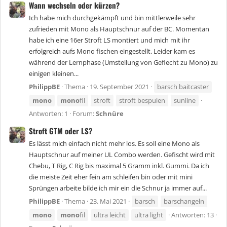
Wann wechseln oder kürzen?
Ich habe mich durchgekämpft und bin mittlerweile sehr
zufrieden mit Mono als Hauptschnur auf der BC. Momentan
habe ich eine 16er Stroft LS montiert und mich mit ihr
erfolgreich aufs Mono fischen eingestellt. Leider kam es
während der Lernphase (Umstellung von Geflecht zu Mono) zu
einigen kleinen...
PhilippBE
Thema
19. September 2021
barsch baitcaster
mono
mono
fil
stroft
stroft bespulen
sunline
Antworten: 1
Forum:
Schnüre
Stroft GTM oder LS?
Es lässt mich einfach nicht mehr los. Es soll eine Mono als
Hauptschnur auf meiner UL Combo werden. Gefischt wird mit
Chebu, T Rig, C Rig bis maximal 5 Gramm inkl. Gummi. Da ich
die meiste Zeit eher fein am schleifen bin oder mit mini
Sprüngen arbeite bilde ich mir ein die Schnur ja immer auf...
PhilippBE
Thema
23. Mai 2021
barsch
barschangeln
mono
mono
fil
ultra leicht
ultra light
Antworten: 13