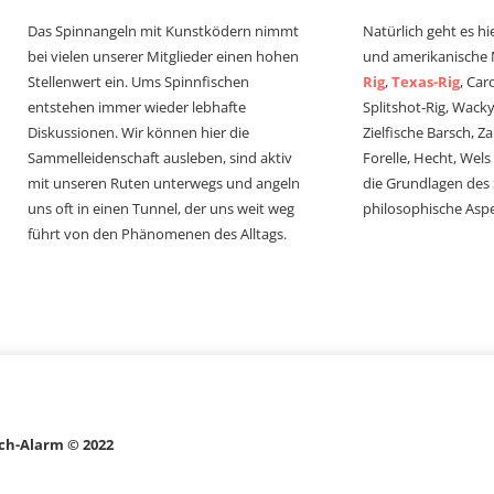
Das Spinnangeln mit Kunstködern nimmt
Natürlich geht es hi
bei vielen unserer Mitglieder einen hohen
und amerikanische
Stellenwert ein. Ums Spinnfischen
Rig
,
Texas-Rig
, Car
entstehen immer wieder lebhafte
Splitshot-Rig, Wacky-
Diskussionen. Wir können hier die
Zielfische Barsch, Z
Sammelleidenschaft ausleben, sind aktiv
Forelle, Hecht, Wel
mit unseren Ruten unterwegs und angeln
die Grundlagen des
uns oft in einen Tunnel, der uns weit weg
philosophische Aspe
führt von den Phänomenen des Alltags.
ch-Alarm © 2022