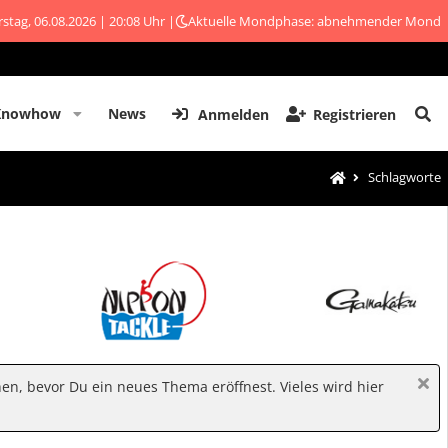
stag, 06.08.2026 | 20:08 Uhr |
Aktuelle Mondphase: abnehmender Mond
Knowhow
News
Anmelden
Registrieren
Schlagworte
hen, bevor Du ein neues Thema eröffnest. Vieles wird hier