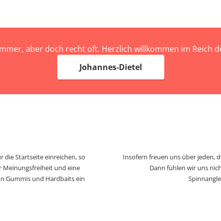
immer, aber doch recht oft. Herzlich willkommen im Reich
Johannes-Dietel
 die Startseite einreichen, so
Insofern freuen uns über jeden, 
r Meinungsfreiheit und eine
Dann fühlen wir uns nich
von Gummis und Hardbaits ein
Spinnangle