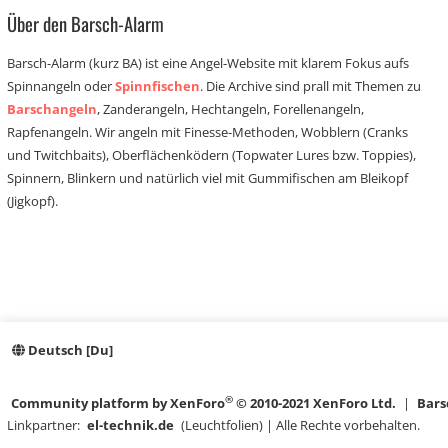
Über den Barsch-Alarm
Barsch-Alarm (kurz BA) ist eine Angel-Website mit klarem Fokus aufs
Spinnangeln oder
Spinnfischen
. Die Archive sind prall mit Themen zu
Barschangeln
, Zanderangeln, Hechtangeln, Forellenangeln,
Rapfenangeln. Wir angeln mit Finesse-Methoden, Wobblern (Cranks
und Twitchbaits), Oberflächenködern (Topwater Lures bzw. Toppies),
Spinnern, Blinkern und natürlich viel mit Gummifischen am Bleikopf
(Jigkopf).
Deutsch [Du]
®
Community platform by XenForo
© 2010-2021 XenForo Ltd.
|
Bars
Linkpartner:
el-technik.de
(Leuchtfolien) | Alle Rechte vorbehalten.