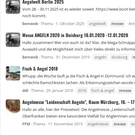
Angelwelt Berlin 2025
Vom 28. - 30.11.2025 ist es wieder soweit. https://www.boot-b
noch kommt.
benwob
Thema
1. Oktober 2025
angelwelt
messe
Ant
Messe ANGELN 2020 in Duisburg 10.01.2020 -12.01.2020
Hallo zusammen! Wer von euch ist da? Klar, die Mega-Schnäppch
Auswahl und die Möglichkeit mich über Vieles direkt zu informie
benwob
Thema
31. Dezember 2019
angeln
duisburg
Fisch & Angel 2018
Whupp, die Woche läuft ja die Fisch & Angel in Dortmund. Ich 
schlechte Ramschkisten lachen. Als Erkennungszeichen würde ic
ddi
Thema
29. Januar 2018
2018
fisch & angel
messe
Angelmesse "Leidenschaft Angeln", Raum Würzburg, 16. – 17
Hallo an alle, hier der Pressetext: Die Angelmesse „Leidenschaf
Oberfranken bieten eine besondere Vielfalt für Anglerinnen und A
FFM
Thema
11. November 2015
angelmesse
messe
w