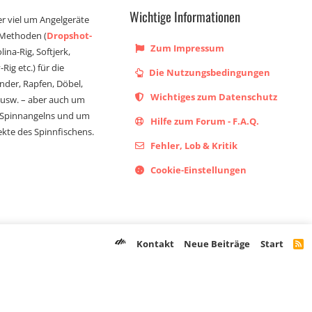
Wichtige Informationen
er viel um Angelgeräte
 Methoden (
Dropshot-
Zum Impressum
olina-Rig, Softjerk,
Rig etc.) für die
Die Nutzungsbedingungen
ander, Rapfen, Döbel,
Wichtiges zum Datenschutz
s usw. – aber auch um
 Spinnangelns und um
Hilfe zum Forum - F.A.Q.
kte des Spinnfischens.
Fehler, Lob & Kritik
Cookie-Einstellungen
Kontakt
Neue Beiträge
Start
R
S
S
Registriere dich noch heute!
Dich erwarten langjährige Angel Fans