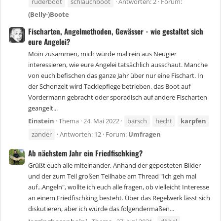
ruderboot
schlauchboot
Antworten: 2
Forum:
(Belly-)Boote
Fischarten, Angelmethoden, Gewässer - wie gestaltet sich
eure Angelei?
Moin zusammen, mich würde mal rein aus Neugier
interessieren, wie eure Angelei tatsächlich ausschaut. Manche
von euch befischen das ganze Jahr über nur eine Fischart. In
der Schonzeit wird Tacklepflege betrieben, das Boot auf
Vordermann gebracht oder sporadisch auf andere Fischarten
geangelt...
Einstein
Thema
24. Mai 2022
barsch
hecht
karpfen
zander
Antworten: 12
Forum:
Umfragen
Ab nächstem Jahr ein Friedfischking?
Grüßt euch alle miteinander, Anhand der geposteten Bilder
und der zum Teil großen Teilhabe am Thread "Ich geh mal
auf...Angeln", wollte ich euch alle fragen, ob vielleicht Interesse
an einem Friedfischking besteht. Über das Regelwerk lässt sich
diskutieren, aber ich würde das folgendermaßen...