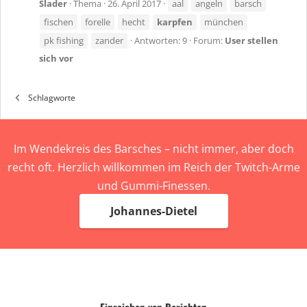
Slader
Thema
26. April 2017
aal
angeln
barsch
fischen
forelle
hecht
karpfen
münchen
pk fishing
zander
Antworten: 9
Forum:
User stellen
sich vor
Schlagworte
Im Wendekreis des Barsches – nicht immer, aber doch
recht oft. Herzlich willkommen im Reich der Twitch-Arme
und Gummi-Finessen.
Johannes-Dietel