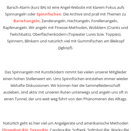
Barsch-Alarm (kurz BA) ist eine Angel-Website mit klarem Fokus aufs
Spinnangeln oder
Spinnfischen
. Die Archive sind prall mit Themen zu
Barschangeln
, Zanderangeln, Hechtangeln, Forellenangeln,
Rapfenangeln. Wir angeln mit Finesse-Methoden, Wobblern (Cranks und
Twitchbaits), Oberflächenködern (Topwater Lures bzw. Toppies),
Spinnern, Blinkern und natürlich viel mit Gummifischen am Bleikopf
(Jigkopf).
Das Spinnangeln mit Kunstködern nimmt bei vielen unserer Mitglieder
einen hohen Stellenwert ein. Ums Spinnfischen entstehen immer wieder
lebhafte Diskussionen. Wir können hier die Sammelleidenschaft
ausleben, sind aktiv mit unseren Ruten unterwegs und angeln uns oft in
einen Tunnel, der uns weit weg führt von den Phänomenen des Alltags.
Natürlich geht es hier viel um Angelgeräte und amerikanische Methoden
(
Dropshot-Rig
,
Texas-Rig
, Carolina-Rig, Softjerk, Splitshot-Rig, Wacky-Rig