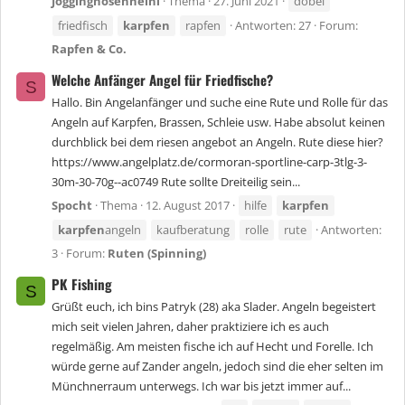
Jogginghosenheini
Thema
27. Juni 2021
döbel
friedfisch
karpfen
rapfen
Antworten: 27
Forum:
Rapfen & Co.
Welche Anfänger Angel für Friedfische?
S
Hallo. Bin Angelanfänger und suche eine Rute und Rolle für das
Angeln auf Karpfen, Brassen, Schleie usw. Habe absolut keinen
durchblick bei dem riesen angebot an Angeln. Rute diese hier?
https://www.angelplatz.de/cormoran-sportline-carp-3tlg-3-
30m-30-70g--ac0749 Rute sollte Dreiteilig sein...
Spocht
Thema
12. August 2017
hilfe
karpfen
karpfen
angeln
kaufberatung
rolle
rute
Antworten:
3
Forum:
Ruten (Spinning)
PK Fishing
S
Grüßt euch, ich bins Patryk (28) aka Slader. Angeln begeistert
mich seit vielen Jahren, daher praktiziere ich es auch
regelmäßig. Am meisten fische ich auf Hecht und Forelle. Ich
würde gerne auf Zander angeln, jedoch sind die eher selten im
Münchnerraum unterwegs. Ich war bis jetzt immer auf...