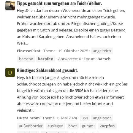
Tipps gesucht zum vorgehen am Teich/Weiher.
Hey :D Ich darf an diesem Wochenende an einen Teich gehen,
welcher seit über einem Jahr nicht mehr geangelt wurde.
Früher wurden dort ab und zu Fliegenfischen gudings/Kurse
gegeben mit Catch und Release. Es sollte einen guten Bestand
an Kois und Karpfen geben. Anscheinend hat es auch einen
Wels...
FinessePirat
Thema
19. Oktober 2025
angelteich
barsche
karpfen
Antworten: 0
Forum:
Barsch
Günstiges Schlauchboot gesucht.
D
Hey, Ich bin ein junger Angler und möchte mir ein
Schlauchboot zulegen ich habe jedoch nicht wirklich ein großes
buget ich würd mal sagen un die 350€ ich hab leider keine
Ahnung von boote ich hab mich zwar schon etwas informiert
aber es wäre cool wenn mir jemand helfen könnte und
vieleicht...
Dutta brom
Thema
8. Mai 2024
350
angelboot
außenborder
auslegen
boot
gummi
karpfen