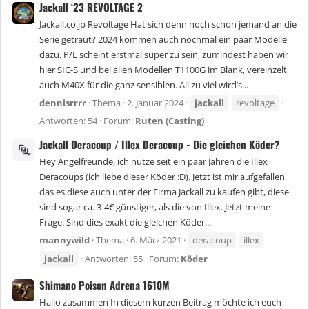
Jackall ‘23 REVOLTAGE 2
Jackall.co.jp Revoltage Hat sich denn noch schon jemand an die
Serie getraut? 2024 kommen auch nochmal ein paar Modelle
dazu. P/L scheint erstmal super zu sein, zumindest haben wir
hier SIC-S und bei allen Modellen T1100G im Blank, vereinzelt
auch M40X für die ganz sensiblen. All zu viel wird’s...
dennisrrrr
Thema
2. Januar 2024
jackall
revoltage
Antworten: 54
Forum:
Ruten (Casting)
Jackall Deracoup / Illex Deracoup - Die gleichen Köder?
Hey Angelfreunde, ich nutze seit ein paar Jahren die Illex
Deracoups (ich liebe dieser Köder :D). Jetzt ist mir aufgefallen
das es diese auch unter der Firma Jackall zu kaufen gibt, diese
sind sogar ca. 3-4€ günstiger, als die von Illex. Jetzt meine
Frage: Sind dies exakt die gleichen Köder...
mannywild
Thema
6. März 2021
deracoup
illex
jackall
Antworten: 55
Forum:
Köder
Shimano Poison Adrena 1610M
Hallo zusammen In diesem kurzen Beitrag möchte ich euch