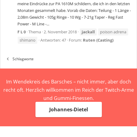
meine Eindrücke zur PA 1610M schildern, die ich in den letzten
Monaten gesammelt habe. Vorab die Daten: Teilung - 1 Länge -
2,08m Gewicht - 105g Ringe - 10 Wg - 7-21g Taper - Reg Fast
Power - M Line -...
F L 0
Thema
2. November 2018
jackall
poison adrena
shimano
Antworten: 47
Forum:
Ruten (Casting)
Schlagworte
Im Wendekreis des Barsches – nicht immer, aber doch
recht oft. Herzlich willkommen im Reich der Twitch-Arme
und Gummi-Finessen.
Johannes-Dietel