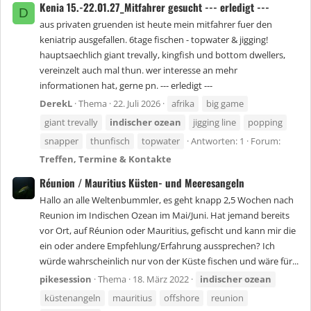
Kenia 15.-22.01.27_Mitfahrer gesucht --- erledigt ---
D
aus privaten gruenden ist heute mein mitfahrer fuer den
keniatrip ausgefallen. 6tage fischen - topwater & jigging!
hauptsaechlich giant trevally, kingfish und bottom dwellers,
vereinzelt auch mal thun. wer interesse an mehr
informationen hat, gerne pn. --- erledigt ---
DerekL
Thema
22. Juli 2026
afrika
big game
giant trevally
indischer
ozean
jigging line
popping
snapper
thunfisch
topwater
Antworten: 1
Forum:
Treffen, Termine & Kontakte
Réunion / Mauritius Küsten- und Meeresangeln
Hallo an alle Weltenbummler, es geht knapp 2,5 Wochen nach
Reunion im Indischen Ozean im Mai/Juni. Hat jemand bereits
vor Ort, auf Réunion oder Mauritius, gefischt und kann mir die
ein oder andere Empfehlung/Erfahrung aussprechen? Ich
würde wahrscheinlich nur von der Küste fischen und wäre für...
pikesession
Thema
18. März 2022
indischer
ozean
küstenangeln
mauritius
offshore
reunion