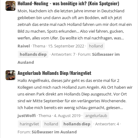
Holland-Neuling - was benötige ich? (Kein Spotgeier)
Moin, Nachdem ich die letzten Jahre immer in Deutschland
geblieben bin und dann auch oft am Bodden, will ich jetzt
zeitnah das erste mal nach Holland fahren um mir dort mal ein
Bild zu machen, Spots erkunden... Also viel fahren, gucken,
werfen, alles vom Ufer. Da wollte ich mal nachfragen, was...
Raivel
Thema
15. September 2022
holland
hollands
diep
Antworten: 7
Forum:
Süßwasser im
Ausland
Angelurlaub Hollands Diep/Haringvliet
Hallo Angelfreaks, dieses Jahr geht es das erste mal für 2
Kollegen und mich nach Holland zum Angeln. Als Ort haben wir
uns einen Park direkt am Hollands Diep ausgesucht. Vor Ort
sind wir Mitte September für ein verlängertes Wochenende.
Ich habe mich bereits ein wenig schlau gemacht, gelesen...
justWolfi
Thema
4. August 2019
angelurlaub
haringvliet
holland
hollands
diep
Antworten: 4
Forum:
Süßwasser im Ausland