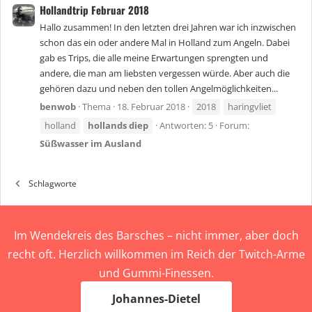
Hollandtrip Februar 2018
Hallo zusammen! In den letzten drei Jahren war ich inzwischen
schon das ein oder andere Mal in Holland zum Angeln. Dabei
gab es Trips, die alle meine Erwartungen sprengten und
andere, die man am liebsten vergessen würde. Aber auch die
gehören dazu und neben den tollen Angelmöglichkeiten...
benwob
Thema
18. Februar 2018
2018
haringvliet
holland
hollands
diep
Antworten: 5
Forum:
Süßwasser im Ausland
Schlagworte
Im Wendekreis des Barsches – nicht immer, aber doch
recht oft. Herzlich willkommen im Reich der Twitch-Arme
und Gummi-Finessen.
Johannes-Dietel