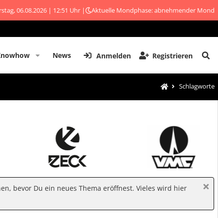
stag, 06.08.2026 | 12:51 Uhr |
Aktuelle Mondphase: abnehmender Mond
Knowhow
News
Anmelden
Registrieren
Schlagworte
hen, bevor Du ein neues Thema eröffnest. Vieles wird hier