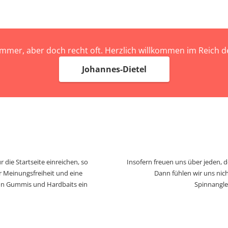
immer, aber doch recht oft. Herzlich willkommen im Reich
Johannes-Dietel
 die Startseite einreichen, so
Insofern freuen uns über jeden, 
r Meinungsfreiheit und eine
Dann fühlen wir uns nich
von Gummis und Hardbaits ein
Spinnangle