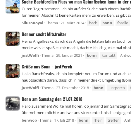
Suche Bachforellen Fluss wo man Spinnfischen kann in der
Guten Tag zusammen, Ich bin auf der Suche nach einem Bachfor
für meinen Abschnitt keine Karten mehr zu erwerben. Es gibt zw
SiluroRoyal
Thema
21. März 2024
bach
bonn
forelle
Bonner sucht Mitstreiter
Heiho Angelfreaks, da ich das Angeln die letzten Jahren (auch 
merke wieviel spaß es mir macht, dachte ich ich gucke mal ob si
justWolfi
Thema
29. Januar 2021
bonn
kontakt
Antwo
Grüße aus Bonn - justPerch
Hallo Barschfreaks, ich bin komplett neu im Forum und auch kom
hauptsächlich daran, dass ich in meiner direkt Umgebung (Bonn
justWolfi
Thema
27. Dezember 2018
bonn
justperch
Bonn am Samstag den 21.07.2018
Hallo zusammen! Wollte mal hören, ob jemand am Samstagnachmi
übernehmen möchte und wir uns streckentechnisch entgegenk
benwob
Thema
17. Juli 2018
bonn
rhein
treffen
Ant