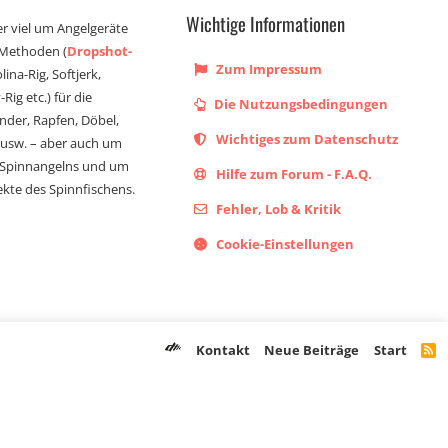
Wichtige Informationen
er viel um Angelgeräte
 Methoden (
Dropshot-
Zum Impressum
olina-Rig, Softjerk,
Rig etc.) für die
Die Nutzungsbedingungen
ander, Rapfen, Döbel,
Wichtiges zum Datenschutz
s usw. – aber auch um
 Spinnangelns und um
Hilfe zum Forum - F.A.Q.
kte des Spinnfischens.
Fehler, Lob & Kritik
Cookie-Einstellungen
Kontakt
Neue Beiträge
Start
R
S
S
Registriere dich noch heute!