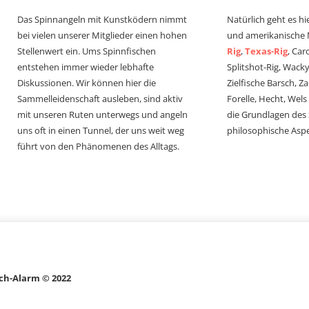
Das Spinnangeln mit Kunstködern nimmt
Natürlich geht es hi
bei vielen unserer Mitglieder einen hohen
und amerikanische
Stellenwert ein. Ums Spinnfischen
Rig
,
Texas-Rig
, Car
entstehen immer wieder lebhafte
Splitshot-Rig, Wacky-
Diskussionen. Wir können hier die
Zielfische Barsch, Z
Sammelleidenschaft ausleben, sind aktiv
Forelle, Hecht, Wel
mit unseren Ruten unterwegs und angeln
die Grundlagen des
uns oft in einen Tunnel, der uns weit weg
philosophische Aspe
führt von den Phänomenen des Alltags.
ch-Alarm © 2022