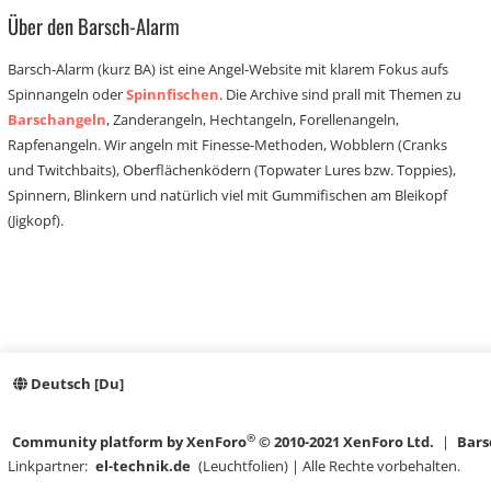
Über den Barsch-Alarm
Barsch-Alarm (kurz BA) ist eine Angel-Website mit klarem Fokus aufs
Spinnangeln oder
Spinnfischen
. Die Archive sind prall mit Themen zu
Barschangeln
, Zanderangeln, Hechtangeln, Forellenangeln,
Rapfenangeln. Wir angeln mit Finesse-Methoden, Wobblern (Cranks
und Twitchbaits), Oberflächenködern (Topwater Lures bzw. Toppies),
Spinnern, Blinkern und natürlich viel mit Gummifischen am Bleikopf
(Jigkopf).
Deutsch [Du]
®
Community platform by XenForo
© 2010-2021 XenForo Ltd.
|
Bars
Linkpartner:
el-technik.de
(Leuchtfolien) | Alle Rechte vorbehalten.