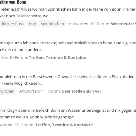
 nähe von Bonn
ellen-Bach/Fluss wo man Spinnfischen kann in der Nähe von Bonn. Früher w
ar noch Teilabschnitte, wo...
kleiner fluss
nrw
spinnfischen
Antworten: 19
Forum:
Westdeutsc
bedingt durch fehlende Kontakte) sehr viel schleifen lassen habe. Und eig. n
ch der ein oder andere...
rten: 0
Forum:
Treffen, Termine & Kontakte
plett neu in der Barschszene. Obwohl ich keinen schöneren Fisch als den Fl
) keine Möglichkeiten...
twitchen
Antworten: 11
Forum:
User stellen sich vor
ttag-/ abend im Bereich Bonn am Wasser unterwegs ist und nix gegen Gesel
ommen wollen. Bonn würde da ganz gut...
worten: 35
Forum:
Treffen, Termine & Kontakte