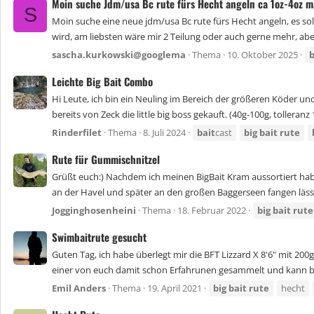
Moin suche Jdm/usa Bc rute fürs Hecht angeln ca 1oz-4oz m
S
Moin suche eine neue jdm/usa Bc rute fürs Hecht angeln, es soll
wird, am liebsten wäre mir 2 Teilung oder auch gerne mehr, ab
sascha.kurkowski@googlema
Thema
10. Oktober 2025
b
Leichte Big Bait Combo
Hi Leute, ich bin ein Neuling im Bereich der größeren Köder 
bereits von Zeck die little big boss gekauft. (40g-100g, tolleranz
Rinderfilet
Thema
8. Juli 2024
bait
cast
big
bait
rute
Rute für Gummischnitzel
Grüßt euch:) Nachdem ich meinen BigBait Kram aussortiert habe
an der Havel und später an den großen Baggerseen fangen lässt. 
Jogginghosenheini
Thema
18. Februar 2022
big
bait
rute
Swimbaitrute gesucht
Guten Tag, ich habe überlegt mir die BFT Lizzard X 8'6" mit 2
einer von euch damit schon Erfahrunen gesammelt und kann beri
Emil Anders
Thema
19. April 2021
big
bait
rute
hecht