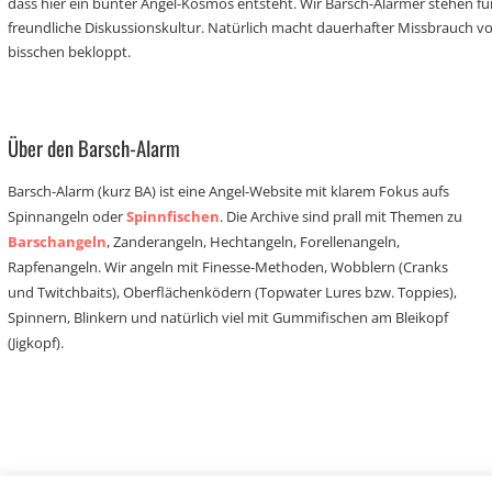
dass hier ein bunter Angel-Kosmos entsteht. Wir Barsch-Alarmer stehen fü
freundliche Diskussionskultur. Natürlich macht dauerhafter Missbrauch 
bisschen bekloppt.
Über den Barsch-Alarm
Barsch-Alarm (kurz BA) ist eine Angel-Website mit klarem Fokus aufs
Spinnangeln oder
Spinnfischen
. Die Archive sind prall mit Themen zu
Barschangeln
, Zanderangeln, Hechtangeln, Forellenangeln,
Rapfenangeln. Wir angeln mit Finesse-Methoden, Wobblern (Cranks
und Twitchbaits), Oberflächenködern (Topwater Lures bzw. Toppies),
Spinnern, Blinkern und natürlich viel mit Gummifischen am Bleikopf
(Jigkopf).