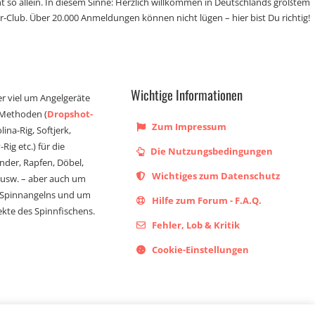
t so allein. In diesem Sinne: Herzlich willkommen in Deutschlands größtem
r-Club. Über 20.000 Anmeldungen können nicht lügen – hier bist Du richtig!
Wichtige Informationen
er viel um Angelgeräte
 Methoden (
Dropshot-
Zum Impressum
olina-Rig, Softjerk,
Rig etc.) für die
Die Nutzungsbedingungen
ander, Rapfen, Döbel,
Wichtiges zum Datenschutz
s usw. – aber auch um
 Spinnangelns und um
Hilfe zum Forum - F.A.Q.
kte des Spinnfischens.
Fehler, Lob & Kritik
Cookie-Einstellungen