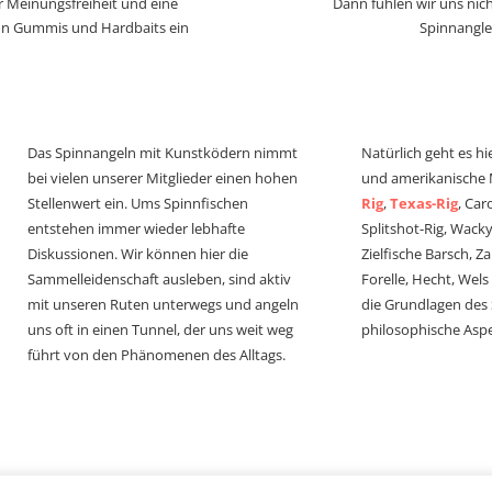
r Meinungsfreiheit und eine
Dann fühlen wir uns nich
von Gummis und Hardbaits ein
Spinnangle
Das Spinnangeln mit Kunstködern nimmt
Natürlich geht es hi
bei vielen unserer Mitglieder einen hohen
und amerikanische
Stellenwert ein. Ums Spinnfischen
Rig
,
Texas-Rig
, Car
entstehen immer wieder lebhafte
Splitshot-Rig, Wacky-
Diskussionen. Wir können hier die
Zielfische Barsch, Z
Sammelleidenschaft ausleben, sind aktiv
Forelle, Hecht, Wel
mit unseren Ruten unterwegs und angeln
die Grundlagen des
uns oft in einen Tunnel, der uns weit weg
philosophische Aspe
führt von den Phänomenen des Alltags.