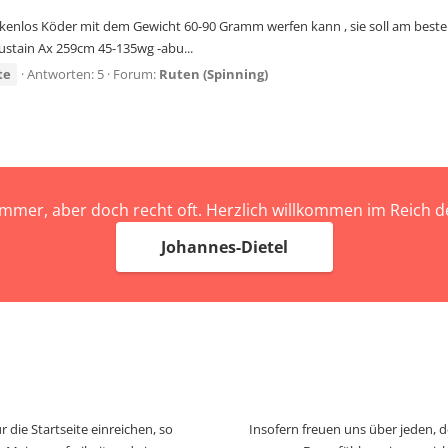
kenlos Köder mit dem Gewicht 60-90 Gramm werfen kann , sie soll am besten
stain Ax 259cm 45-135wg -abu...
te
Antworten: 5
Forum:
Ruten (Spinning)
immer, aber doch recht oft. Herzlich willkommen im Reich
Johannes-Dietel
 die Startseite einreichen, so
Insofern freuen uns über jeden, 