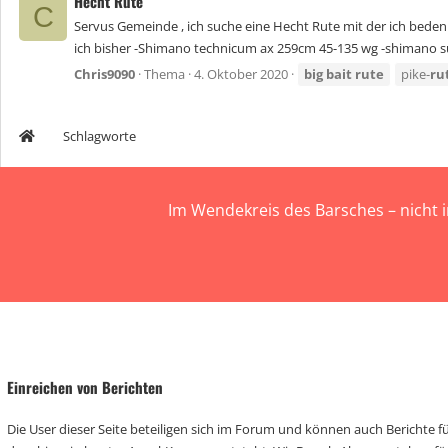
Hecht Rute
C
Servus Gemeinde , ich suche eine Hecht Rute mit der ich beden
ich bisher -Shimano technicum ax 259cm 45-135 wg -shimano su
Chris9090
Thema
4. Oktober 2020
big
bait
rute
pike-
ru
Schlagworte
Im Wendekreis des Barsches – nicht 
Einreichen von Berichten
Die User dieser Seite beteiligen sich im Forum und können auch Berichte für