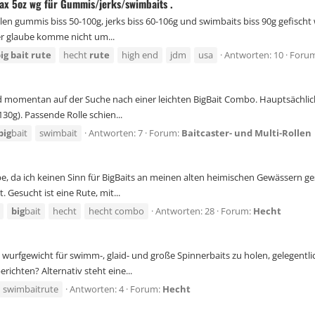
ax 5oz wg für Gummis/jerks/swimbaits .
en gummis biss 50-100g, jerks biss 60-106g und swimbaits biss 90g gefischt 
er glaube komme nicht um...
ig
bait
rute
hecht
rute
high end
jdm
usa
Antworten: 10
Foru
und momentan auf der Suche nach einer leichten BigBait Combo. Hauptsächl
 130g). Passende Rolle schien...
big
bait
swimbait
Antworten: 7
Forum:
Baitcaster- und Multi-Rollen
, da ich keinen Sinn für BigBaits an meinen alten heimischen Gewässern ge
Gesucht ist eine Rute, mit...
big
bait
hecht
hecht combo
Antworten: 28
Forum:
Hecht
00g wurfgewicht für swimm-, glaid- und große Spinnerbaits zu holen, gelege
chten? Alternativ steht eine...
swimbaitrute
Antworten: 4
Forum:
Hecht