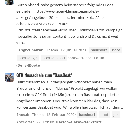
Guten Abend, habe gestern beim stöbern folgendes Boot
gefunden: https://www.ebay-kleinanzeigen.de/s-
anzeige/angelboot-30-ps-inc-trailer-minn-kota-55-lb-
echolot/2331612393-211-8047?
utm_source=sharesheet&utm_medium=social&utm_campaign
=socialbuttons&utm_content=app_andro id Da es nicht weit
von...
FängtZuSelten
Thema
17. Januar 2023
bassboat
boot
bootsangel
bootsausbau
Antworten: 8
Forum:
(Belly-)Boote
GFK Nussschale zum "BassBoat"
Hallo zusammen, zur diesjährigen Schonzeit haben mein
Bruder und ich uns ein "kleines" Projekt zugelegt. wir wollen
ein kleines GFK-Boot (4*1,5m) zu einem Bassboat inspirierten
Angelboot umabuen. Uns ist volkommen klar das, dass kein
vollwertiges Bassboat wird. Wir wollen hauptsächlich auf dem...
Ehcsub
Thema
18. Februar 2020
bassboat
boot
gfk
Antworten: 22
Forum:
Barsch-Alarm-Werkstatt