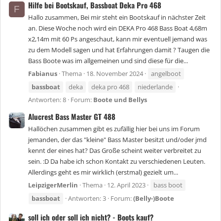
Hilfe bei Bootskauf, Bassboat Deka Pro 468
F
Hallo zusammen, Bei mir steht ein Bootskauf in nächster Zeit
an. Diese Woche noch wird ein DEKA Pro 468 Bass Boat 4,68m
x2,14m mit 60 Ps angeschaut, kann mir eventuell jemand was
zu dem Modell sagen und hat Erfahrungen damit ? Taugen die
Bass Boote was im allgemeinen und sind diese für die...
Fabianus
Thema
18. November 2024
angelboot
bassboat
deka
deka pro 468
niederlande
Antworten: 8
Forum:
Boote und Bellys
Alucrest Bass Master GT 488
Hallöchen zusammen gibt es zufällig hier bei uns im Forum
jemanden, der das "kleine" Bass Master besitzt und/oder jmd
kennt der eines hat? Das Große scheint weiter verbreitet zu
sein. :D Da habe ich schon Kontakt zu verschiedenen Leuten.
Allerdings geht es mir wirklich (erstmal) gezielt um...
LeipzigerMerlin
Thema
12. April 2023
bass boot
bassboat
Antworten: 3
Forum:
(Belly-)Boote
soll ich oder soll ich nicht? - Boots kauf?