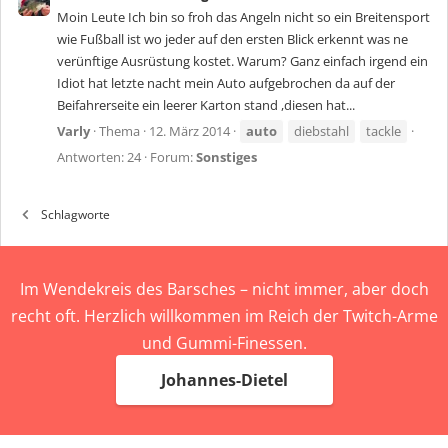
Moin Leute Ich bin so froh das Angeln nicht so ein Breitensport
wie Fußball ist wo jeder auf den ersten Blick erkennt was ne
verünftige Ausrüstung kostet. Warum? Ganz einfach irgend ein
Idiot hat letzte nacht mein Auto aufgebrochen da auf der
Beifahrerseite ein leerer Karton stand ,diesen hat...
Varly
Thema
12. März 2014
auto
diebstahl
tackle
Antworten: 24
Forum:
Sonstiges
Schlagworte
Im Wendekreis des Barsches – nicht immer, aber doch
recht oft. Herzlich willkommen im Reich der Twitch-Arme
und Gummi-Finessen.
Johannes-Dietel