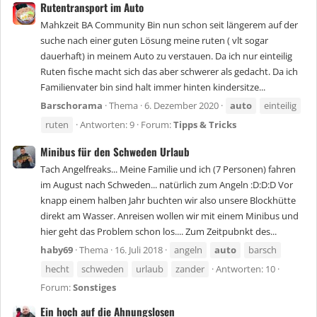
Rutentransport im Auto
Mahkzeit BA Community Bin nun schon seit längerem auf der
suche nach einer guten Lösung meine ruten ( vlt sogar
dauerhaft) in meinem Auto zu verstauen. Da ich nur einteilig
Ruten fische macht sich das aber schwerer als gedacht. Da ich
Familienvater bin sind halt immer hinten kindersitze...
Barschorama
Thema
6. Dezember 2020
auto
einteilig
ruten
Antworten: 9
Forum:
Tipps & Tricks
Minibus für den Schweden Urlaub
Tach Angelfreaks... Meine Familie und ich (7 Personen) fahren
im August nach Schweden... natürlich zum Angeln :D:D:D Vor
knapp einem halben Jahr buchten wir also unsere Blockhütte
direkt am Wasser. Anreisen wollen wir mit einem Minibus und
hier geht das Problem schon los.... Zum Zeitpubnkt des...
haby69
Thema
16. Juli 2018
angeln
auto
barsch
hecht
schweden
urlaub
zander
Antworten: 10
Forum:
Sonstiges
Ein hoch auf die Ahnungslosen