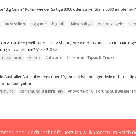
e "Big Game" Rollen wie der Saltiga 8000 oder zu ner Stella 8000 empfehlen
australien
big game
bigbait
daiwa saltiga
meeresangeln
sal
n Australien (Melbourne bis Brisbane). Wir werden zunächst ein paar Tage 
ttung mitzunehmen? Viele Grüße
melbourne
sydney
Antworten: 14
Forum:
Tipps & Tricks
n Australien", der allerdings über 10 Jahre alt ist und irgendwie nicht richt
ramundiangeln in...
ramundi
barramundi
australien
Antworten: 10
Forum:
Süßwasser i
immer, aber doch recht oft. Herzlich willkommen im Reich