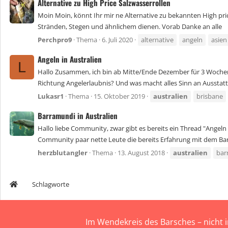
Alternative zu High Price Salzwasserrollen
Moin Moin, könnt Ihr mir ne Alternative zu bekannten High pric
Stränden, Stegen und ähnlichem dienen. Vorab Danke an alle
Perchpro9
Thema
6. Juli 2020
alternative
angeln
asien
Angeln in Australien
L
Hallo Zusammen, ich bin ab Mitte/Ende Dezember für 3 Wochen i
Richtung Angelerlaubnis? Und was macht alles Sinn an Aussta
Lukasr1
Thema
15. Oktober 2019
australien
brisbane
Barramundi in Australien
Hallo liebe Community, zwar gibt es bereits ein Thread "Angeln i
Community paar nette Leute die bereits Erfahrung mit dem Bar
herzblutangler
Thema
13. August 2018
australien
bar
Schlagworte
Im Wendekreis des Barsches – nicht 