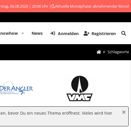
stag, 06.08.2026 | 20:06 Uhr |
Aktuelle Mondphase: abnehmender Mond
Knowhow
News
Anmelden
Registrieren
Schlagworte
hen, bevor Du ein neues Thema eröffnest. Vieles wird hier