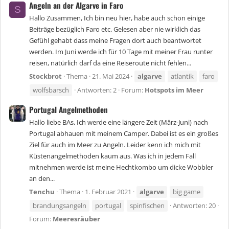
Angeln an der Algarve in Faro
S
Hallo Zusammen, Ich bin neu hier, habe auch schon einige
Beiträge bezüglich Faro etc. Gelesen aber nie wirklich das
Gefühl gehabt dass meine Fragen dort auch beantwortet
werden. Im Juni werde ich für 10 Tage mit meiner Frau runter
reisen, natürlich darf da eine Reiseroute nicht fehlen...
Stockbrot
Thema
21. Mai 2024
algarve
atlantik
faro
wolfsbarsch
Antworten: 2
Forum:
Hotspots im Meer
Portugal Angelmethoden
Hallo liebe BAs, Ich werde eine längere Zeit (März-Juni) nach
Portugal abhauen mit meinem Camper. Dabei ist es ein großes
Ziel für auch im Meer zu Angeln. Leider kenn ich mich mit
Küstenangelmethoden kaum aus. Was ich in jedem Fall
mitnehmen werde ist meine Hechtkombo um dicke Wobbler
an den...
Tenchu
Thema
1. Februar 2021
algarve
big game
brandungsangeln
portugal
spinfischen
Antworten: 20
Forum:
Meeresräuber