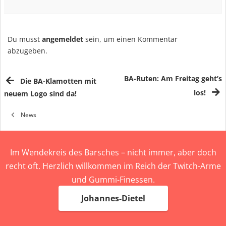
Du musst
angemeldet
sein, um einen Kommentar
abzugeben.
BA-Ruten: Am Freitag geht’s
Die BA-Klamotten mit
los!
neuem Logo sind da!
News
Im Wendekreis des Barsches – nicht immer, aber doch
recht oft. Herzlich willkommen im Reich der Twitch-Arme
und Gummi-Finessen.
Johannes-Dietel