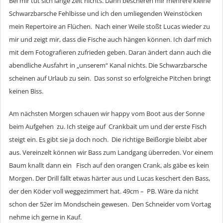
Bei mir tut sich lange Zeit nichts. Dann bescheren mir mehrere kleine
Schwarzbarsche Fehlbisse und ich den umliegenden Weinstöcken
mein Repertoire an Flüchen. Nach einer Weile stoßt Lucas wieder zu
mir und zeigt mir, dass die Fische auch hängen können. Ich darf mich
mit dem Fotografieren zufrieden geben. Daran ändert dann auch die
abendliche Ausfahrt in „unserem“ Kanal nichts. Die Schwarzbarsche
scheinen auf Urlaub zu sein. Das sonst so erfolgreiche Pitchen bringt
keinen Biss.
Am nächsten Morgen schauen wir happy vom Boot aus der Sonne
beim Aufgehen zu. Ich steige auf Crankbait um und der erste Fisch
steigt ein. Es gibt sie ja doch noch. Die richtige Beißorgie bleibt aber
aus. Vereinzelt können wir Bass zum Landgang überreden. Vor einem
Baum knallt dann ein Fisch auf den orangen Crank, als gäbe es kein
Morgen. Der Drill fällt etwas härter aus und Lucas keschert den Bass,
der den Köder voll weggezimmert hat. 49cm – PB. Wäre da nicht
schon der 52er im Mondschein gewesen. Den Schneider vom Vortag
nehme ich gerne in Kauf.