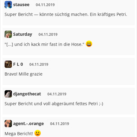
stausee
04.11.2019
Super Bericht — könnte süchtig machen. Ein kräftiges Petri.
Saturday
04.11.2019
"[...] und ich kack mir fast in die Hose."
F L 0
04.11.2019
Bravo! Mille grazie
djangothecat
04.11.2019
Super Bericht und voll abgeräumt fettes Petri ;-)
agent.-.orange
04.11.2019
Mega Bericht!