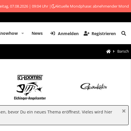
eitag, 07.08.2026 | 09:04 Uhr |
Aktuelle Mondphase: abnehmender Mond
Knowhow
News
Anmelden
Registrieren
Barsch
hen, bevor Du ein neues Thema eröffnest. Vieles wird hier