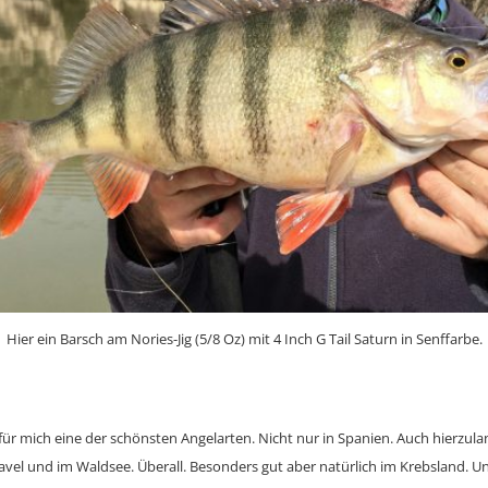
Hier ein Barsch am Nories-Jig (5/8 Oz) mit 4 Inch G Tail Saturn in Senffarbe.
für mich eine der schönsten Angelarten. Nicht nur in Spanien. Auch hierzulan
Havel und im Waldsee. Überall. Besonders gut aber natürlich im Krebsland. U