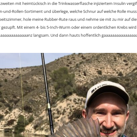
eiten mit heimtückisch in die Trinkwasserflasche injiziertem Insulin vergifte
-und-Rollen-Sortiment und überlege, welche Schnur auf welche Rolle mus
rbeitszimmer, hole meine Rubber-Rute raus und nehme sie mit zu mir auf die
 gezupft. Mit einem 4- bis 5-Inch-Wurm oder einem ordentlichen Krebs wird 
aaaaaaaaaaaaaanz langsam. Und dann hauts hoffentlich gaaaaaaaaaaaaaaaaaz