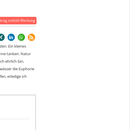
trag enthält Werbung
den. Ein kleines
onne tanken. Natur
ch ehrlich bin,
ewässer die Euphorie
en, erledige ich