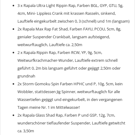
3 x Rapala Ultra Light Rippin Rap, Farben BGL, GYP, GTU, 5g,
4cm, Mini- Lippless Crank mit krassen Rasseln, sinkend,
Lauftiefe eingekurbelt zwischen 0, 3 (schnell) und 1m (langsam)
2x Rapala Max Rap Fat Shad, Farben FAYU, PCOU, 5cm, 8g,
genialer Suspender Crankbait, langsam aufsteigend,
weitwurftauglich, Lauftiefe ca. 2,50m
2 x Rapala Rippin Rap, Farben RCW, YP, 9g, 5cm,
Weitwurfkrachmacher-Wunder, Lauftiefe extrem schnell
geführt 0, 2m bis langsam geführt oder gejiggt 2,50m oder
grundnah
2x Storm Gomoku Spin Farben HPHC und P, 10g, 5cm, kein
Wobbler, stattdessen Jig Spinner, weitwurftauglich für alle
Wassertiefen gejiggt und eingekurbelt, in den vergangenen
Tagen meine Nr. 1 im Mittelwasser!
2x Rapala Glass Shad Rap, Farben P und GSP, 12g, 7cm,
wunderschöner tieflaufender Suspender, Lauftiefe getwitcht
ca. 3,50m