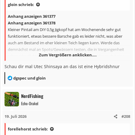
gloin schrieb:
e
n
Anhang anzeigen 361377
:
Anhang anzeigen 361378
Kleiner Pintail am DIY 0,5g Jigkopf hat am Wochenende sehr gut
funktioniert, etwas bessere Barsche gab es leider nicht, was aber
auch am Bestand im eher kleinen Teich liegen kann. Werde das
demnächst mal an Spots/Gewässern testen, die in Vergangenheit
Zum Vergrößern anklicken....
schon (deutlich) bessere Fische geliefert haben. Leider auch keine
"friedlichen Räuber" auf noch kleinere Gummitiere, aber spaßig war
Schau dir mal Utec Shinsaya an das ist eine Hybridshnur
es trotzdem. Nur mit der Ester-Mainline werde ich nicht so recht
warm....mal schauen, ob ich bei Braid+Leader bleibe oder nochmal
R
dgspec
und
gloin
2lb FC ausprobieren.
e
a
NerdFishing
k
Echo-Orakel
t
i
19. Juli 2026
#208
o
n
forellehorst schrieb:
e