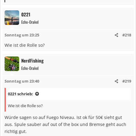
e
a
0221
k
Echo-Orakel
t
i
Sonntag um 23:25
#218
o
n
Wie ist die Rolle so?
e
n
NerdFishing
:
Echo-Orakel
Sonntag um 23:40
#219
0221 schrieb:
Wie ist die Rolle so?
Würde sagen so auf Fuego Niveau. Ist ok für 50€ sieht gut
aus. Spule sauber auf out of the box und Bremse geht auch
richtig gut.