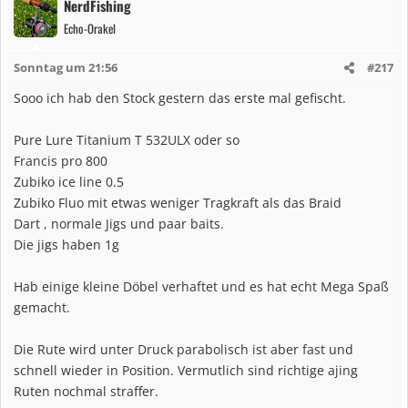
NerdFishing
k
Echo-Orakel
t
i
Sonntag um 21:56
#217
o
n
Sooo ich hab den Stock gestern das erste mal gefischt.
e
n
Pure Lure Titanium T 532ULX oder so
:
Francis pro 800
Zubiko ice line 0.5
Zubiko Fluo mit etwas weniger Tragkraft als das Braid
Dart , normale Jigs und paar baits.
Die jigs haben 1g
Hab einige kleine Döbel verhaftet und es hat echt Mega Spaß
gemacht.
Die Rute wird unter Druck parabolisch ist aber fast und
schnell wieder in Position. Vermutlich sind richtige ajing
Ruten nochmal straffer.