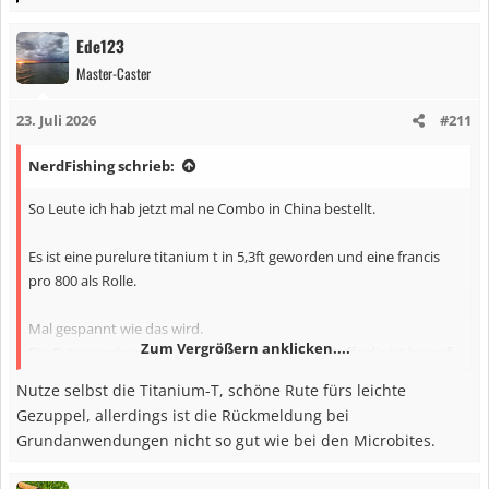
e
a
Ede123
k
Master-Caster
t
i
23. Juli 2026
#211
o
n
NerdFishing schrieb:
e
n
So Leute ich hab jetzt mal ne Combo in China bestellt.
:
Es ist eine purelure titanium t in 5,3ft geworden und eine francis
pro 800 als Rolle.
Mal gespannt wie das wird.
Zum Vergrößern anklicken....
Die Rute wurde mir auch häufiger empfohlen. Hoffe die ist bis auf
den tip nicht ganz so schwabbelig. Hab extra die fast Action
Nutze selbst die Titanium-T, schöne Rute fürs leichte
genommen.
Gezuppel, allerdings ist die Rückmeldung bei
Grundanwendungen nicht so gut wie bei den Microbites.
Hab auch direkt baits weights und Schnur mitbestellt.