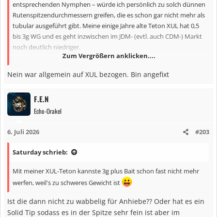
entsprechenden Nymphen – würde ich persönlich zu solch dünnen
Rutenspitzendurchmessern greifen, die es schon gar nicht mehr als
tubular ausgeführt gibt. Meine einige Jahre alte Teton XUL hat 0,5
bis 3g WG und es geht inzwischen im JDM- (evtl. auch CDM-) Markt
noch deutlich niedriger.
Zum Vergrößern anklicken....
Für die Präsentation von Nymphen ist solch geringes WG ein
Nein war allgemein auf XUL bezogen. Bin angefixt
entscheidender Vorteil, auch bei der Köderführung mit der Solid
Tip. Hier ist für mich die XUL-Gattung wirklich "Zuhause". Alles
F.E.N
zwischen 3 und 7g ist in meiner Welt ganz eindeutig UL-Klasse und
Echo-Orakel
beangle ich auch mit entsprechenden Stöcken, die schon vor
Jahren den Mainstream erreicht haben.
6. Juli 2026
#203
Saturday schrieb:
Mit meiner XUL-Teton kannste 3g plus Bait schon fast nicht mehr
werfen, weil's zu schweres Gewicht ist
Ist die dann nicht zu wabbelig für Anhiebe?? Oder hat es ein
Solid Tip sodass es in der Spitze sehr fein ist aber im