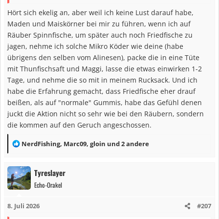
"friedlichen Räuber" auf noch kleinere Gummitiere, aber spaßig war
Hört sich ekelig an, aber weil ich keine Lust darauf habe,
es trotzdem. Nur mit der Ester-Mainline werde ich nicht so recht
Maden und Maiskörner bei mir zu führen, wenn ich auf
warm....mal schauen, ob ich bei Braid+Leader bleibe oder nochmal
Räuber Spinnfische, um später auch noch Friedfische zu
2lb FC ausprobieren.
jagen, nehme ich solche Mikro Köder wie deine (habe
übrigens den selben vom Alinesen), packe die in eine Tüte
mit Thunfischsaft und Maggi, lasse die etwas einwirken 1-2
Tage, und nehme die so mit in meinem Rucksack. Und ich
habe die Erfahrung gemacht, dass Friedfische eher drauf
beißen, als auf "normale" Gummis, habe das Gefühl denen
juckt die Aktion nicht so sehr wie bei den Räubern, sondern
die kommen auf den Geruch angeschossen.
R
NerdFishing
,
Marc09
,
gloin
und 2 andere
e
a
Tyreslayer
k
Echo-Orakel
t
i
8. Juli 2026
#207
o
n