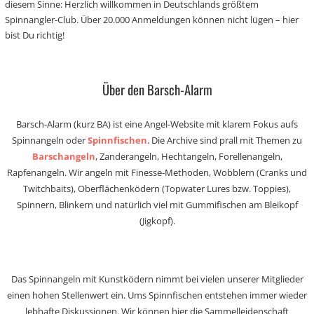
diesem Sinne: Herzlich willkommen in Deutschlands größtem
Spinnangler-Club. Über 20.000 Anmeldungen können nicht lügen – hier
bist Du richtig!
Über den Barsch-Alarm
Barsch-Alarm (kurz BA) ist eine Angel-Website mit klarem Fokus aufs
Spinnangeln oder
Spinnfischen
. Die Archive sind prall mit Themen zu
Barschangeln
, Zanderangeln, Hechtangeln, Forellenangeln,
Rapfenangeln. Wir angeln mit Finesse-Methoden, Wobblern (Cranks und
Twitchbaits), Oberflächenködern (Topwater Lures bzw. Toppies),
Spinnern, Blinkern und natürlich viel mit Gummifischen am Bleikopf
(Jigkopf).
Das Spinnangeln mit Kunstködern nimmt bei vielen unserer Mitglieder
einen hohen Stellenwert ein. Ums Spinnfischen entstehen immer wieder
lebhafte Diskussionen. Wir können hier die Sammelleidenschaft