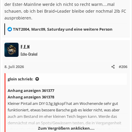
der Ester-Mainline werde ich nicht so recht warm....mal
schauen, ob ich bei Braid+Leader bleibe oder nochmal 2lb FC
ausprobieren.
R
TNT2004
,
Marc09
,
Saturday
und eine weitere Person
e
a
F.E.N
k
Echo-Orakel
t
i
8. Juli 2026
#206
o
n
gloin schrieb:
e
n
Anhang anzeigen 361377
:
Anhang anzeigen 361378
Kleiner Pintail am DIY 0,5g Jigkopf hat am Wochenende sehr gut
funktioniert, etwas bessere Barsche gab es leider nicht, was aber
auch am Bestand im eher kleinen Teich liegen kann. Werde das
demnächst mal an Spots/Gewässern testen, die in Vergangenheit
Zum Vergrößern anklicken....
schon (deutlich) bessere Fische geliefert haben. Leider auch keine