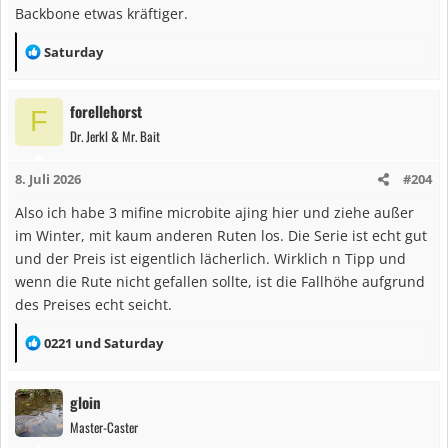
Backbone etwas kräftiger.
R
Saturday
e
a
forellehorst
F
k
Dr. Jerkl & Mr. Bait
t
i
8. Juli 2026
#204
o
n
Also ich habe 3 mifine microbite ajing hier und ziehe außer
e
im Winter, mit kaum anderen Ruten los. Die Serie ist echt gut
n
und der Preis ist eigentlich lächerlich. Wirklich n Tipp und
:
wenn die Rute nicht gefallen sollte, ist die Fallhöhe aufgrund
des Preises echt seicht.
R
0221
und
Saturday
e
a
gloin
k
Master-Caster
t