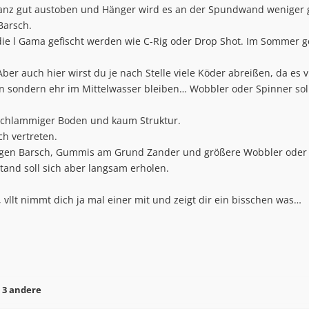
anz gut austoben und Hänger wird es an der Spundwand weniger ge
Barsch.
e l Gama gefischt werden wie C-Rig oder Drop Shot. Im Sommer ge
ber auch hier wirst du je nach Stelle viele Köder abreißen, da es v
n sondern ehr im Mittelwasser bleiben… Wobbler oder Spinner sol
schlammiger Boden und kaum Struktur.
ch vertreten.
gen Barsch, Gummis am Grund Zander und größere Wobbler oder G
stand soll sich aber langsam erholen.
 vllt nimmt dich ja mal einer mit und zeigt dir ein bisschen was…
 3 andere