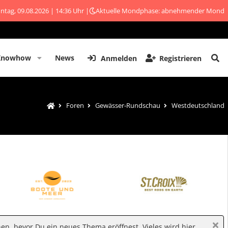
ntag, 09.08.2026 | 14:36 Uhr |
Aktuelle Mondphase: abnehmender Mond
Knowhow
News
Anmelden
Registrieren
Foren
Gewässer-Rundschau
Westdeutschland
hen, bevor Du ein neues Thema eröffnest. Vieles wird hier