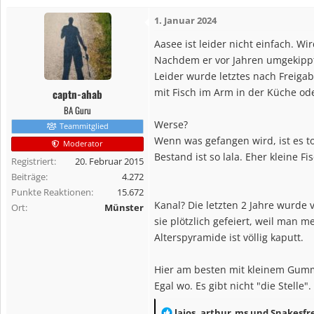
a
1. Januar 2024
k
t
Aasee ist leider nicht einfach. Wi
i
Nachdem er vor Jahren umgekippt 
o
Leider wurde letztes nach Freiga
n
mit Fisch im Arm in der Küche od
captn-ahab
e
BA Guru
n
Werse?
Teammitglied
:
Wenn was gefangen wird, ist es to
Moderator
Bestand ist so lala. Eher kleine Fi
Registriert
20. Februar 2015
Beiträge
4.272
Punkte Reaktionen
15.672
Kanal? Die letzten 2 Jahre wurde 
Ort
Münster
sie plötzlich gefeiert, weil man
Alterspyramide ist völlig kaputt.
Hier am besten mit kleinem Gumm
Egal wo. Es gibt nicht "die Stelle"
R
laios
,
arthur_ms
und
Snakesfr