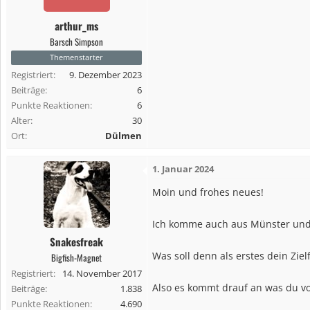
o
n
arthur_ms
e
Barsch Simpson
n
Themenstarter
:
Registriert
9. Dezember 2023
Beiträge
6
Punkte Reaktionen
6
Alter
30
Ort
Dülmen
1. Januar 2024
Moin und frohes neues!
Ich komme auch aus Münster und
Snakesfreak
Was soll denn als erstes dein Zielf
Bigfish-Magnet
Registriert
14. November 2017
Also es kommt drauf an was du vor
Beiträge
1.838
Punkte Reaktionen
4.690