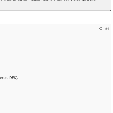
#1
erse, DEK).