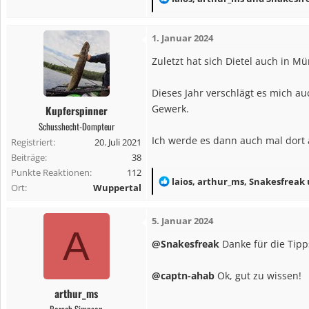
e
a
1. Januar 2024
k
t
Zuletzt hat sich Dietel auch in M
i
o
Dieses Jahr verschlägt es mich a
n
Gewerk.
Kupferspinner
e
Schusshecht-Dompteur
n
Ich werde es dann auch mal dort
Registriert
20. Juli 2021
:
Beiträge
38
Punkte Reaktionen
112
R
laios
,
arthur_ms
,
Snakesfreak
Ort
Wuppertal
e
a
5. Januar 2024
k
A
t
@Snakesfreak
Danke für die Tip
i
o
@captn-ahab
Ok, gut zu wissen!
n
arthur_ms
e
Barsch Simpson