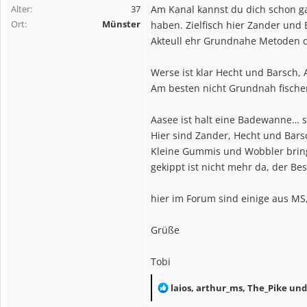
Alter
37
Am Kanal kannst du dich schon g
Ort
Münster
haben. Zielfisch hier Zander und 
Akteull ehr Grundnahe Metoden di
Werse ist klar Hecht und Barsch, A
Am besten nicht Grundnah fische
Aasee ist halt eine Badewanne… 
Hier sind Zander, Hecht und Bars
Kleine Gummis und Wobbler brin
gekippt ist nicht mehr da, der Be
hier im Forum sind einige aus MS,
Grüße
Tobi
R
laios
,
arthur_ms
,
The_Pike
und
e