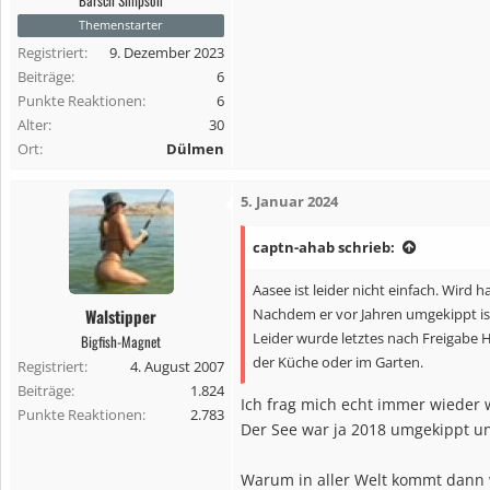
n
Themenstarter
:
Registriert
9. Dezember 2023
Beiträge
6
Punkte Reaktionen
6
Alter
30
Ort
Dülmen
5. Januar 2024
captn-ahab schrieb:
Aasee ist leider nicht einfach. Wird h
Walstipper
Nachdem er vor Jahren umgekippt ist
Leider wurde letztes nach Freigabe 
Bigfish-Magnet
der Küche oder im Garten.
Registriert
4. August 2007
Beiträge
1.824
Ich frag mich echt immer wieder 
Punkte Reaktionen
2.783
Der See war ja 2018 umgekippt u
Warum in aller Welt kommt dann w