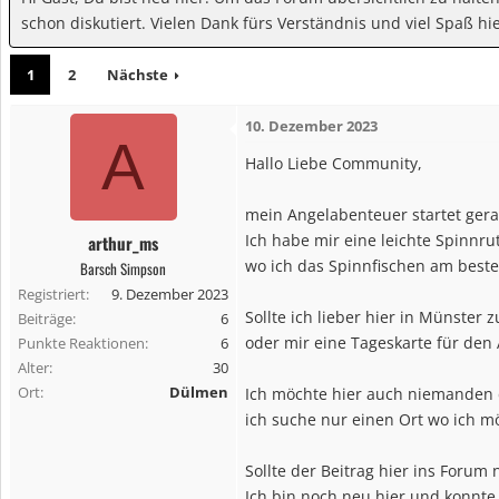
schon diskutiert. Vielen Dank fürs Verständnis und viel Spaß hie
1
2
Nächste
10. Dezember 2023
A
Hallo Liebe Community,
mein Angelabenteuer startet gera
Ich habe mir eine leichte Spinnrut
arthur_ms
wo ich das Spinnfischen am best
Barsch Simpson
Registriert
9. Dezember 2023
Sollte ich lieber hier in Münste
Beiträge
6
oder mir eine Tageskarte für den
Punkte Reaktionen
6
Alter
30
Ort
Dülmen
Ich möchte hier auch niemanden 
ich suche nur einen Ort wo ich m
Sollte der Beitrag hier ins Forum 
Ich bin noch neu hier und konnte