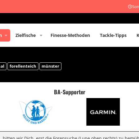
Son
n
Zielfische
Finesse-Methoden
Tackle-Tipps
al
forellenteich
münster
BA-Supporter
n, bitten wir Dich, erst die Forensuche (Lupe oben rechts) zu bemü