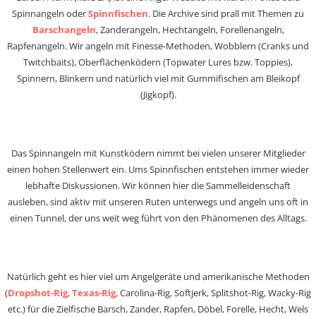
Spinnangeln oder
Spinnfischen
. Die Archive sind prall mit Themen zu
Barschangeln
, Zanderangeln, Hechtangeln, Forellenangeln,
Rapfenangeln. Wir angeln mit Finesse-Methoden, Wobblern (Cranks und
Twitchbaits), Oberflächenködern (Topwater Lures bzw. Toppies),
Spinnern, Blinkern und natürlich viel mit Gummifischen am Bleikopf
(Jigkopf).
Das Spinnangeln mit Kunstködern nimmt bei vielen unserer Mitglieder
einen hohen Stellenwert ein. Ums Spinnfischen entstehen immer wieder
lebhafte Diskussionen. Wir können hier die Sammelleidenschaft
ausleben, sind aktiv mit unseren Ruten unterwegs und angeln uns oft in
einen Tunnel, der uns weit weg führt von den Phänomenen des Alltags.
Natürlich geht es hier viel um Angelgeräte und amerikanische Methoden
(
Dropshot-Rig
,
Texas-Rig
, Carolina-Rig, Softjerk, Splitshot-Rig, Wacky-Rig
etc.) für die Zielfische Barsch, Zander, Rapfen, Döbel, Forelle, Hecht, Wels