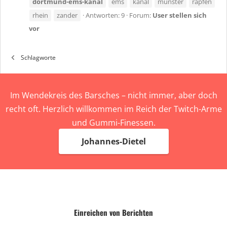
dortmund-ems-kanal
ems
kanal
münster
rapfen
rhein
zander
Antworten: 9
Forum:
User stellen sich
vor
Schlagworte
Im Wendekreis des Barsches – nicht immer, aber doch
recht oft. Herzlich willkommen im Reich der Twitch-Arme
und Gummi-Finessen.
Johannes-Dietel
Einreichen von Berichten