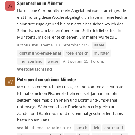
Spinnfischen in Münster
A
Hallo Liebe Community, mein Angelabenteuer startet gerade
erst (Prüfung diese Woche abgelegt). Ich habe mir eine leichte
Spinnrute zugelegt und bin mir jetzt nicht sicher, wo ich das
Spinnfischen am besten üben kann. Sollte ich lieber hier in
Münster zum Forellenteich gehen, um meine Würfe zu...
arthur_ms
Thema
10. Dezember 2023
aasee
dortmund-ems-kanal
forellenteich
münster
münsterland
werse
Antworten: 35
Forum:
Westdeutschland
Petri aus dem schönen Münster
W
Moin zusammen! Ich bin Lucas, 27 und komme aus Münster.
Ich habe meinen Fischereischein erst seit Januar und bin
seitdem regelmäßig an Rhein und Dortmund-Ems-Kanal
unterwegs. Während ich am Rhein schon erfolgreich auf
Zander und Rapfen war und erst einmal geschneidert habe,
hatte ich am Kanal...
Walki
Thema
18. März 2019
barsch
dek
dortmund