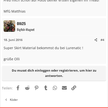
Freu mich schon auf Fotos deiner ersten Eigenen im Tread!
MfG Matthias
Olli25
Bigfish-Magnet
18. Juni 2016
#4
Super Skirt Material bekommst du bei Lurenatic !
grüße Olli
Du musst dich einloggen oder registrieren, um hier zu
antworten.
Facebook
Reddit
Pinterest
Tumblr
WhatsApp
E-Mail
Link
Teilen:
Köder