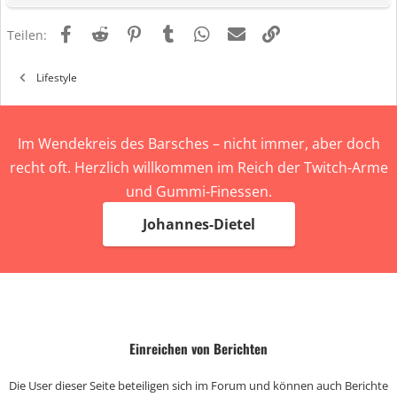
Facebook
Reddit
Pinterest
Tumblr
WhatsApp
E-Mail
Link
Teilen:
Lifestyle
Im Wendekreis des Barsches – nicht immer, aber doch
recht oft. Herzlich willkommen im Reich der Twitch-Arme
und Gummi-Finessen.
Johannes-Dietel
Einreichen von Berichten
Die User dieser Seite beteiligen sich im Forum und können auch Berichte