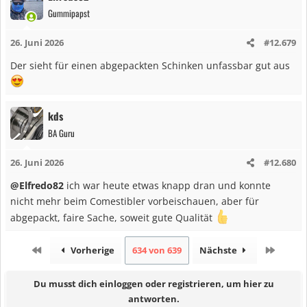
k
Gummipapst
t
i
26. Juni 2026
#12.679
o
n
Der sieht für einen abgepackten Schinken unfassbar gut aus
e
n
:
kds
BA Guru
26. Juni 2026
#12.680
@Elfredo82
ich war heute etwas knapp dran und konnte
nicht mehr beim Comestibler vorbeischauen, aber für
abgepackt, faire Sache, soweit gute Qualität
Erste
Letzte
Vorherige
634 von 639
Nächste
Du musst dich einloggen oder registrieren, um hier zu
antworten.