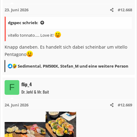
i
23. Juni 2026
#12.668
o
n
dgspec schrieb:
e
n
vitello tonnato..... Love it!
:
Knapp daneben. Es handelt sich dabei scheinbar um vitello
Pentagono
R
Sedimental
,
PM500X
,
Stefan_M
und eine weitere Person
e
a
flip_4
F
k
Dr. Jerkl & Mr. Bait
t
i
24. Juni 2026
#12.669
o
n
e
n
: