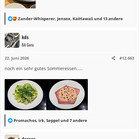
R
Zander-Whisperer
,
Jensox
,
KaiHawaii
und 13 andere
e
a
kds
k
BA Guru
t
i
22. Juni 2026
#12.663
o
n
noch ein sehr gutes Sommeressen.....
e
n
:
R
Promachos
,
irk
,
Seppel
und 7 andere
e
a
dgspec