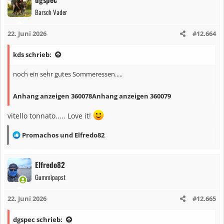
k
Barsch Vader
t
i
22. Juni 2026
#12.664
o
n
kds schrieb:
e
n
noch ein sehr gutes Sommeressen.....
:
Anhang anzeigen 360078
Anhang anzeigen 360079
vitello tonnato..... Love it!
R
Promachos
und
Elfredo82
e
a
Elfredo82
k
Gummipapst
t
i
22. Juni 2026
#12.665
o
n
dgspec schrieb:
e