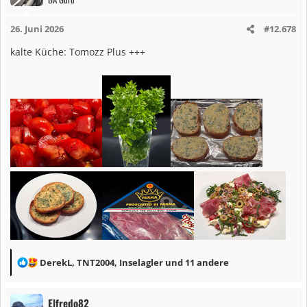
t
i
26. Juni 2026
#12.678
o
n
kalte Küche: Tomozz Plus +++
e
n
:
R
DerekL
,
TNT2004
,
Inselagler
und 11 andere
e
a
Elfredo82