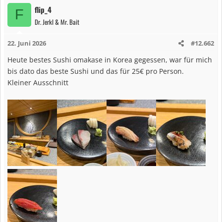
a
flip_4
F
k
Dr. Jerkl & Mr. Bait
t
i
22. Juni 2026
#12.662
o
n
Heute bestes Sushi omakase in Korea gegessen, war für mich
e
bis dato das beste Sushi und das für 25€ pro Person.
n
Kleiner Ausschnitt
: