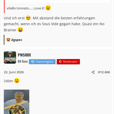
n
vitello tonnato..... Love it!
:
Und ich erst
. Mit abstand die besten erfahrungen
gemacht, wenn ich es Sous Vide gegart habe. Quasi ein No
Brainer
R
dgspec
e
a
PM500X
k
BA Guru
t
Teammitglied
Moderator
i
22. Juni 2026
#12.666
o
n
Udon
e
n
: