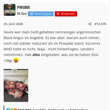
a
PM500X
k
BA Guru
t
Teammitglied
Moderator
i
25. Juni 2026
#12.676
o
n
Heute war mein heiß geliebtes reinrassiges argentinisches
e
Black Angus im Angebot. Es war aber, warum auch immer,
n
noch viel stärker reduziert als im Prospekt stand. Kürzeres
:
MHD hatte es nicht. Naja - nicht hinterfragen, sondern
mitnehmen. Hab
alles
eingeladen, was sie da hatten (fast
10kg)
R