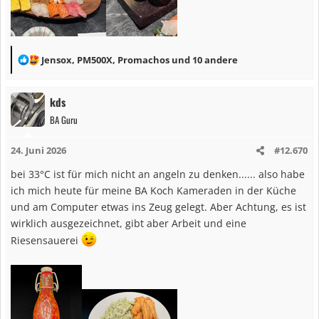
R
Jensox
,
PM500X
,
Promachos
und 10 andere
e
a
kds
k
BA Guru
t
i
24. Juni 2026
#12.670
o
n
bei 33°C ist für mich nicht an angeln zu denken...... also habe
e
ich mich heute für meine BA Koch Kameraden in der Küche
n
und am Computer etwas ins Zeug gelegt. Aber Achtung, es ist
:
wirklich ausgezeichnet, gibt aber Arbeit und eine
Riesensauerei