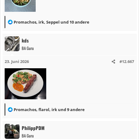
R
Promachos
,
irk
,
Seppel
und 10 andere
e
a
kds
k
BA Guru
t
i
23. Juni 2026
#12.667
o
n
e
n
:
R
Promachos
,
flarol
,
irk
und 9 andere
e
a
PhilippPDM
k
BA Guru
t