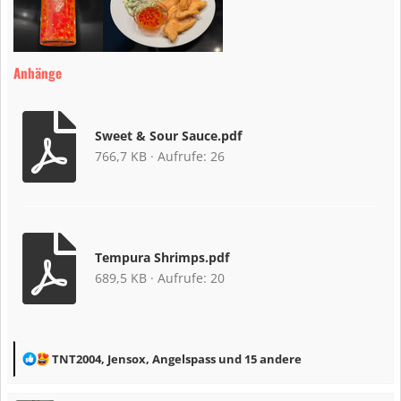
Anhänge
Sweet & Sour Sauce.pdf
766,7 KB · Aufrufe: 26
Tempura Shrimps.pdf
689,5 KB · Aufrufe: 20
R
TNT2004
,
Jensox
,
Angelspass
und 15 andere
e
a