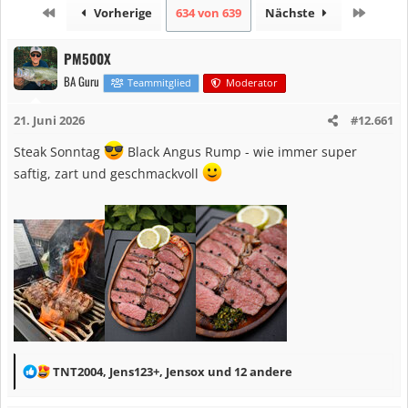
Erste
Letzte
Vorherige
634 von 639
Nächste
PM500X
BA Guru
Teammitglied
Moderator
21. Juni 2026
#12.661
Steak Sonntag
Black Angus Rump - wie immer super
saftig, zart und geschmackvoll
R
TNT2004
,
Jens123+
,
Jensox
und 12 andere
e