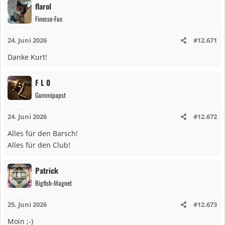
flarol
k
Finesse-Fux
t
i
24. Juni 2026
#12.671
o
n
Danke Kurt!
e
n
F L 0
:
Gummipapst
24. Juni 2026
#12.672
Alles für den Barsch!
Alles für den Club!
Patrick
Bigfish-Magnet
25. Juni 2026
#12.673
Moin ;-)