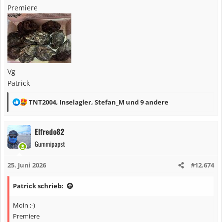
Premiere
Vg
Patrick
R
TNT2004
,
Inselagler
,
Stefan_M
und 9 andere
e
a
Elfredo82
k
Gummipapst
t
i
25. Juni 2026
#12.674
o
n
Patrick schrieb:
e
n
Moin ;-)
:
Premiere