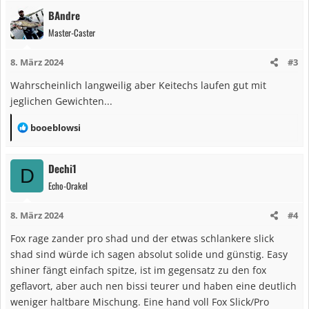
a
BAndre
k
Master-Caster
t
i
8. März 2024
#3
o
n
Wahrscheinlich langweilig aber Keitechs laufen gut mit
e
jeglichen Gewichten...
n
:
R
booeblowsi
e
a
Dechi1
D
k
Echo-Orakel
t
i
8. März 2024
#4
o
n
Fox rage zander pro shad und der etwas schlankere slick
e
shad sind würde ich sagen absolut solide und günstig. Easy
n
shiner fängt einfach spitze, ist im gegensatz zu den fox
:
geflavort, aber auch nen bissi teurer und haben eine deutlich
weniger haltbare Mischung. Eine hand voll Fox Slick/Pro