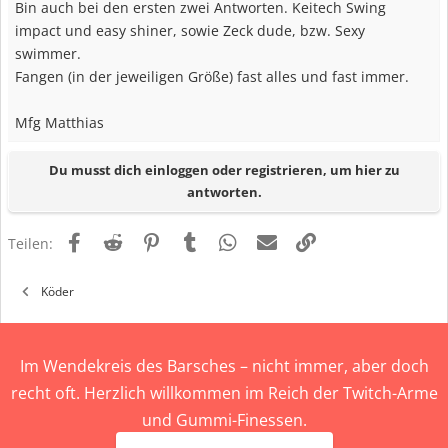
Bin auch bei den ersten zwei Antworten. Keitech Swing
impact und easy shiner, sowie Zeck dude, bzw. Sexy
swimmer.
Fangen (in der jeweiligen Größe) fast alles und fast immer.
Mfg Matthias
Du musst dich einloggen oder registrieren, um hier zu
antworten.
Facebook
Reddit
Pinterest
Tumblr
WhatsApp
E-Mail
Link
Teilen:
Köder
Im Wendekreis des Barsches – nicht immer, aber doch
recht oft. Herzlich willkommen im Reich der Twitch-Arme
und Gummi-Finessen.