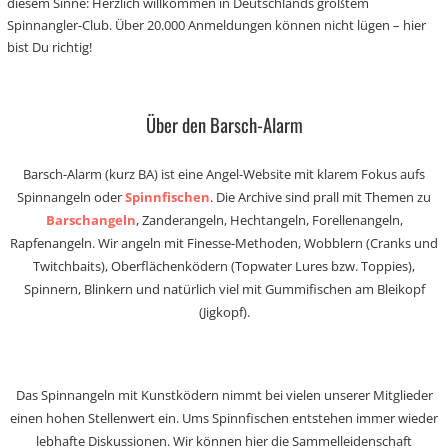
diesem Sinne: Herzlich willkommen in Deutschlands größtem
Spinnangler-Club. Über 20.000 Anmeldungen können nicht lügen – hier
bist Du richtig!
Über den Barsch-Alarm
Barsch-Alarm (kurz BA) ist eine Angel-Website mit klarem Fokus aufs
Spinnangeln oder
Spinnfischen
. Die Archive sind prall mit Themen zu
Barschangeln
, Zanderangeln, Hechtangeln, Forellenangeln,
Rapfenangeln. Wir angeln mit Finesse-Methoden, Wobblern (Cranks und
Twitchbaits), Oberflächenködern (Topwater Lures bzw. Toppies),
Spinnern, Blinkern und natürlich viel mit Gummifischen am Bleikopf
(Jigkopf).
Das Spinnangeln mit Kunstködern nimmt bei vielen unserer Mitglieder
einen hohen Stellenwert ein. Ums Spinnfischen entstehen immer wieder
lebhafte Diskussionen. Wir können hier die Sammelleidenschaft