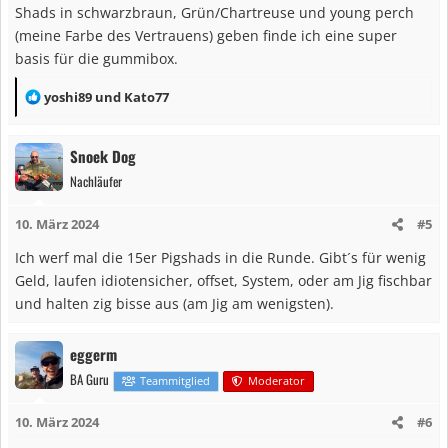
Shads in schwarzbraun, Grün/Chartreuse und young perch
(meine Farbe des Vertrauens) geben finde ich eine super
basis für die gummibox.
R
yoshi89
und
Kato77
e
a
Snoek Dog
k
Nachläufer
t
i
10. März 2024
#5
o
n
Ich werf mal die 15er Pigshads in die Runde. Gibt´s für wenig
e
Geld, laufen idiotensicher, offset, System, oder am Jig fischbar
n
und halten zig bisse aus (am Jig am wenigsten).
:
eggerm
BA Guru
Teammitglied
Moderator
10. März 2024
#6