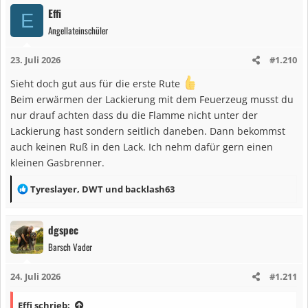
a
Effi
E
k
Angellateinschüler
t
i
23. Juli 2026
#1.210
o
n
Sieht doch gut aus für die erste Rute
e
Beim erwärmen der Lackierung mit dem Feuerzeug musst du
n
nur drauf achten dass du die Flamme nicht unter der
:
Lackierung hast sondern seitlich daneben. Dann bekommst
auch keinen Ruß in den Lack. Ich nehm dafür gern einen
kleinen Gasbrenner.
R
Tyreslayer
,
DWT
und
backlash63
e
a
dgspec
k
Barsch Vader
t
i
24. Juli 2026
#1.211
o
n
Effi schrieb: