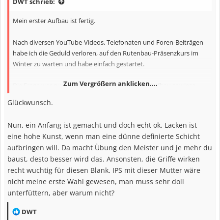
DWT schrieb:
e
n
Mein erster Aufbau ist fertig.
:
Nach diversen YouTube-Videos, Telefonaten und Foren-Beiträgen
habe ich die Geduld verloren, auf den Rutenbau-Präsenzkurs im
Winter zu warten und habe einfach gestartet.
Zum Vergrößern anklicken....
Die Frage war nur: "Low Budget", weil der erste Aufbau sowieso
nicht überzeugt, oder doch "hochwertig", falls es doch besser wird
Glückwunsch.
als gedacht?!
Nun, ein Anfang ist gemacht und doch echt ok. Lacken ist
Ich entschied mich für letzteres und bestellte mir die
eine hohe Kunst, wenn man eine dünne definierte Schicht
Komponenten für eine leichte Zanderrute bei CMW und Tackle24:
aufbringen will. Da macht Übung den Meister und je mehr du
baust, desto besser wird das. Ansonsten, die Griffe wirken
- CMW SS373-040
recht wuchtig für diesen Blank. IPS mit dieser Mutter wäre
nicht meine erste Wahl gewesen, man muss sehr doll
- Fuji Titanium T2 Torzite 9+1 nach KR
unterfüttern, aber warum nicht?
- Fuji IPS mit Matagi Foregrip (bisher ist der VSS mein Favorit,
R
DWT
weshalb ich den IPS mal testen wollte)