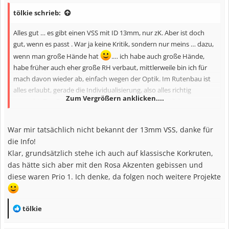
n
tölkie schrieb:
e
n
Alles gut … es gibt einen VSS mit ID 13mm, nur zK. Aber ist doch
:
gut, wenn es passt . War ja keine Kritik, sondern nur meins … dazu,
wenn man große Hände hat
.… ich habe auch große Hände,
habe früher auch eher große RH verbaut, mittlerweile bin ich für
mach davon wieder ab, einfach wegen der Optik. Im Rutenbau ist
alles erlaubt, gerade die Individualisierung, also alles richtig
Zum Vergrößern anklicken....
gemacht. Der Geschmack ändert sich ja auch vermutlich… so war
es bei mir.
War mir tatsächlich nicht bekannt der 13mm VSS, danke für
die Info!
Klar, grundsätzlich stehe ich auch auf klassische Korkruten,
das hätte sich aber mit den Rosa Akzenten gebissen und
diese waren Prio 1. Ich denke, da folgen noch weitere Projekte
R
tölkie
e