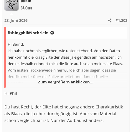
tölkie
k
BA Guru
t
i
28. Juni 2026
#1.202
o
n
fishingphil89 schrieb:
e
n
Hi Bernd,
:
ich habe nochmal verglichen, wie unten stehend. Von den Daten
her kommt die Kraag Elite der Blaas ja eigentlich am nächsten. Ich
denke deshalb erinnert mich die Rute auch so an meine alte Blaas.
Vom ersten Trockenwedeln her würde ich aber sagen, dass sie
deutlich mehr über die Spitze arbeitet und dann schneller
Zum Vergrößern anklicken....
zumacht.
Hi Phil
Kraag XF SKXF 7011
Tip: 1,35
Du hast Recht, der Elite hat eine ganz andere Charaktaristik
Butt: 9,70
als Blaas, die ja eher durchgängig ist. Aber vom Material
Blaas XF SLXF 7010
schon vergleichbar ist. Nur der Aufbau ist anders.
Tip: 1,40
Butt: 9,30