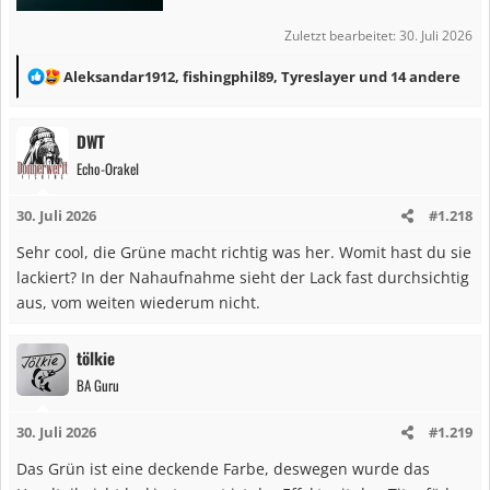
Zuletzt bearbeitet:
30. Juli 2026
R
Aleksandar1912
,
fishingphil89
,
Tyreslayer
und 14 andere
e
a
DWT
k
Echo-Orakel
t
i
30. Juli 2026
#1.218
o
n
Sehr cool, die Grüne macht richtig was her. Womit hast du sie
e
lackiert? In der Nahaufnahme sieht der Lack fast durchsichtig
n
aus, vom weiten wiederum nicht.
:
tölkie
BA Guru
30. Juli 2026
#1.219
Das Grün ist eine deckende Farbe, deswegen wurde das