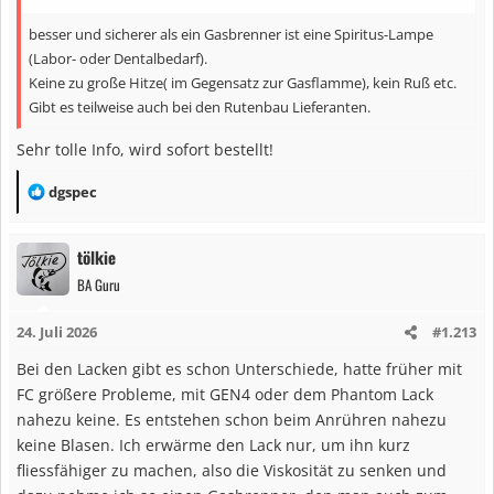
n
besser und sicherer als ein Gasbrenner ist eine Spiritus-Lampe
:
(Labor- oder Dentalbedarf).
Keine zu große Hitze( im Gegensatz zur Gasflamme), kein Ruß etc.
Gibt es teilweise auch bei den Rutenbau Lieferanten.
Sehr tolle Info, wird sofort bestellt!
R
dgspec
e
a
tölkie
k
BA Guru
t
i
24. Juli 2026
#1.213
o
n
Bei den Lacken gibt es schon Unterschiede, hatte früher mit
e
FC größere Probleme, mit GEN4 oder dem Phantom Lack
n
nahezu keine. Es entstehen schon beim Anrühren nahezu
:
keine Blasen. Ich erwärme den Lack nur, um ihn kurz
fliessfähiger zu machen, also die Viskosität zu senken und