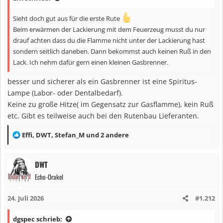
e
n
Sieht doch gut aus für die erste Rute
:
Beim erwärmen der Lackierung mit dem Feuerzeug musst du nur
drauf achten dass du die Flamme nicht unter der Lackierung hast
sondern seitlich daneben. Dann bekommst auch keinen Ruß in den
Lack. Ich nehm dafür gern einen kleinen Gasbrenner.
besser und sicherer als ein Gasbrenner ist eine Spiritus-
Lampe (Labor- oder Dentalbedarf).
Keine zu große Hitze( im Gegensatz zur Gasflamme), kein Ruß
etc. Gibt es teilweise auch bei den Rutenbau Lieferanten.
R
Effi
,
DWT
,
Stefan_M
und 2 andere
e
a
DWT
k
Echo-Orakel
t
i
24. Juli 2026
#1.212
o
n
dgspec schrieb:
e