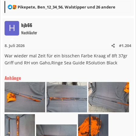
R
Pikepete
,
Ben_12_34_56
,
Walstipper
und 26 andere
e
a
hjb66
H
k
Nachläufer
t
i
8. Juli 2026
#1.204
o
n
War wieder mal Zeit für ein bisschen Farbe Kraag xf 8ft 37gr
e
Griff und RH von Gaho,Ringe Sea Guide RSolution Black
n
:
Anhänge