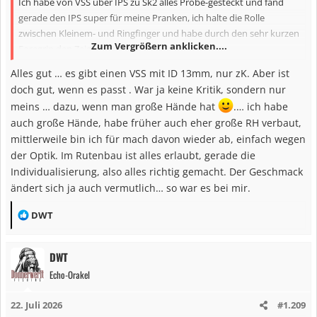
Ich habe von VSS über IPS zu Sk2 alles Probe-gesteckt und fand
gerade den IPS super für meine Pranken, ich halte die Rolle
zwischen Kleinem- und Ringfinger und habe durch den sehr kurzen
Zum Vergrößern anklicken....
Foregrip den Zeigefinger auf dem Blank.
Die KSKSS Mutter gefiel mir einfach optisch besser als TVS und
Alles gut … es gibt einen VSS mit ID 13mm, nur zK. Aber ist
KDPS.
doch gut, wenn es passt . War ja keine Kritik, sondern nur
meins … dazu, wenn man große Hände hat
.… ich habe
Für den hinteren Griff hatte ich ebenfalls diverse Längen, Formen
auch große Hände, habe früher auch eher große RH verbaut,
und Durchmesser zum testen und habe mich rein nach der Optik
mittlerweile bin ich für mach davon wieder ab, einfach wegen
entschieden.
der Optik. Im Rutenbau ist alles erlaubt, gerade die
Individualisierung, also alles richtig gemacht. Der Geschmack
ändert sich ja auch vermutlich… so war es bei mir.
R
DWT
e
a
DWT
k
Echo-Orakel
t
i
22. Juli 2026
#1.209
o