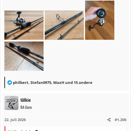
R
philbert
,
Stefan0975
,
MaxH
und 15 andere
e
a
tölkie
k
BA Guru
t
i
22. Juli 2026
#1.206
o
n