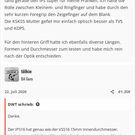
fand gerade den IPS super für meine Pranken, ich halte die
angelaufen ist
Rolle zwischen Kleinem- und Ringfinger und habe durch den
sehr kurzen Foregrip den Zeigefinger auf dem Blank.
Naja, Schönheitsmakel, welche die Funktion nicht weiter
Die KSKSS Mutter gefiel mir einfach optisch besser als TVS
beeinträchtigen - beim nächsten Mal versuche ich es mal mit einem
Lötkolben...
und KDPS.
Die Flucht der Ringe und des Rollenhalters auf bzw. zwischen den
Für den hinteren Griff hatte ich ebenfalls diverse Längen,
Springpunkten ist dafür perfekt geworden.
Formen und Durchmesser zum testen und habe mich rein
nach der Optik entschieden.
Nun darf die Rute noch ein paar Tage durchtrocknen, bevor ich sie
einweihen möchte.
tölkie
BA Guru
Konstruktive Kritik ist erwünscht, denn der nächste Aufbau im
Auftrag für einen Kollegen lässt nicht lange auf sich warten.
22. Juli 2026
#1.208
DWT schrieb:
Danke.
Der IPS16 hat genau wie der VSS16 15mm Innendurchmesser.