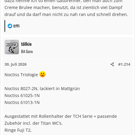
dazu nehme ich so einen Gasbrenner, den man auch zum
Creme Brulee machen, benutzt, da ist ziemlich viel Dampf
drauf und da darf man nicht zu nah ran und schnell drehen.
R
Effi
e
a
tölkie
k
BA Guru
t
i
30. Juli 2026
#1.214
o
n
Noctiss Triologie
e
n
Noctiss 8027-2N, lackiert in Mattgrün
:
Noctiss 61025-1N
Noctiss 61013-1N
Ausgestattet mit Rollenhalter der TCH Serie + passende
Zubehör incl. der Titan WC‘s.
Ringe Fuji T2,