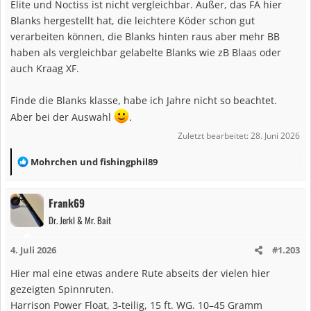
Elite und Noctiss ist nicht vergleichbar. Außer, das FA hier
Kraag Elite SKXE 708
Blanks hergestellt hat, die leichtere Köder schon gut
Tip: 1,30
verarbeiten können, die Blanks hinten raus aber mehr BB
Butt: 8,70
haben als vergleichbar gelabelte Blanks wie zB Blaas oder
Noctiss SNT 61013
auch Kraag XF.
Tip: 1,25
Butt: 11,60
Finde die Blanks klasse, habe ich Jahre nicht so beachtet.
Aber bei der Auswahl
.
Zuletzt bearbeitet:
28. Juni 2026
R
Mohrchen
und
fishingphil89
e
a
Frank69
k
Dr. Jerkl & Mr. Bait
t
i
4. Juli 2026
#1.203
o
n
Hier mal eine etwas andere Rute abseits der vielen hier
e
gezeigten Spinnruten.
n
Harrison Power Float, 3-teilig, 15 ft. WG. 10–45 Gramm