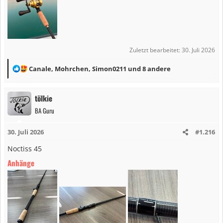
Zuletzt bearbeitet:
30. Juli 2026
R
Canale
,
Mohrchen
,
Simon0211
und 8 andere
e
a
tölkie
k
BA Guru
t
i
30. Juli 2026
#1.216
o
n
Noctiss 45
e
Anhänge
n
: