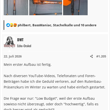
R
philbert
,
BassManiac
,
Stachelkalle
und 10 andere
e
a
DWT
k
Echo-Orakel
t
i
22. Juli 2026
#1.205
o
n
Mein erster Aufbau ist fertig.
e
n
Nach diversen YouTube-Videos, Telefonaten und Foren-
:
Beiträgen habe ich die Geduld verloren, auf den Rutenbau-
Präsenzkurs im Winter zu warten und habe einfach gestartet.
Die Frage war nur: "Low Budget", weil der erste Aufbau
sowieso nicht überzeugt, oder doch "hochwertig", falls es
doch besser wird als gedacht?!