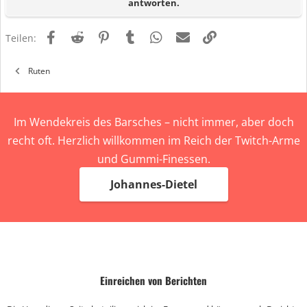
antworten.
Facebook
Reddit
Pinterest
Tumblr
WhatsApp
E-Mail
Link
Teilen:
Ruten
Im Wendekreis des Barsches – nicht immer, aber doch
recht oft. Herzlich willkommen im Reich der Twitch-Arme
und Gummi-Finessen.
Johannes-Dietel
Einreichen von Berichten