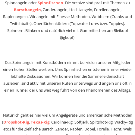
Spinnangeln oder
Spinnfischen
. Die Archive sind prall mit Themen zu
Barschangeln
, Zanderangeln, Hechtangeln, Forellenangeln,
Rapfenangeln. Wir angeln mit Finesse-Methoden, Wobblern (Cranks und
Twitchbaits), Oberflächenködern (Topwater Lures bzw. Toppies),
Spinnern, Blinkern und natürlich viel mit Gummifischen am Bleikopf
(Jigkopf).
Das Spinnangeln mit Kunstködern nimmt bei vielen unserer Mitglieder
einen hohen Stellenwert ein. Ums Spinnfischen entstehen immer wieder
lebhafte Diskussionen. Wir können hier die Sammelleidenschaft
ausleben, sind aktiv mit unseren Ruten unterwegs und angeln uns oft in
einen Tunnel, der uns weit weg führt von den Phänomenen des Alltags.
Natürlich geht es hier viel um Angelgeräte und amerikanische Methoden
(
Dropshot-Rig
,
Texas-Rig
, Carolina-Rig, Softjerk, Splitshot-Rig, Wacky-Rig
etc.) für die Zielfische Barsch, Zander, Rapfen, Döbel, Forelle, Hecht, Wels