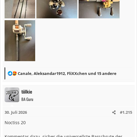
R
Canale
,
Aleksandar1912
,
FliXXchen
und 15 andere
e
a
tölkie
k
BA Guru
t
i
30. Juli 2026
#1.215
o
n
Noctiss 20
e
n
Kommentar dazu, sicher die universellste Barschrute der