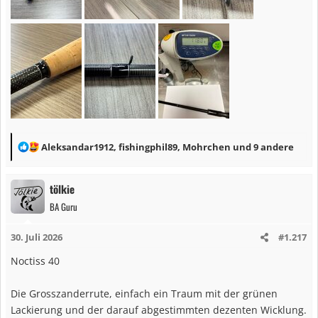
R
Aleksandar1912
,
fishingphil89
,
Mohrchen
und 9 andere
e
a
tölkie
k
BA Guru
t
i
30. Juli 2026
#1.217
o
n
Noctiss 40
e
n
Die Grosszanderrute, einfach ein Traum mit der grünen
:
Lackierung und der darauf abgestimmten dezenten Wicklung.