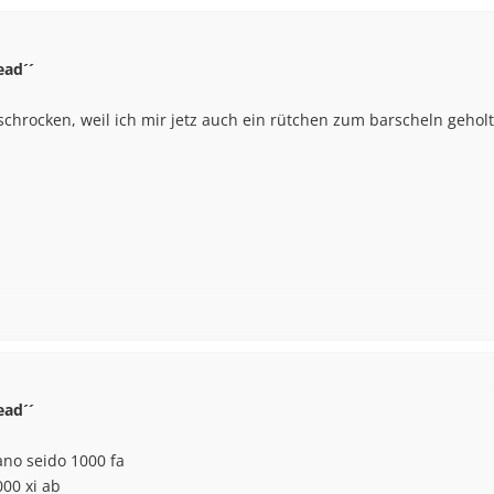
ead´´
chrocken, weil ich mir jetz auch ein rütchen zum barscheln geholt
ead´´
no seido 1000 fa
000 xi ab