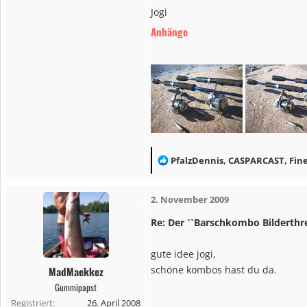
Jogi
Anhänge
R
PfalzDennis
,
CASPARCAST
,
Fin
e
a
2. November 2009
k
t
Re: Der ``Barschkombo Bilderthr
i
o
gute idee jogi,
n
schöne kombos hast du da.
MadMaekkez
e
Gummipapst
n
Registriert
26. April 2008