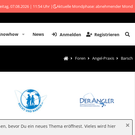
eitag, 07.08.2026 | 11:54 Uhr |
Aktuelle Mondphase: abnehmender Mond
Knowhow
News
Anmelden
Registrieren
Foren
Angel-Praxis
Barsch
hen, bevor Du ein neues Thema eröffnest. Vieles wird hier