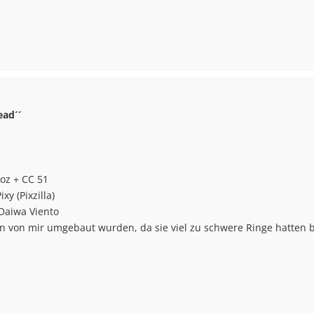
ead´´
 oz + CC 51
xy (Pixzilla)
 Daiwa Viento
en von mir umgebaut wurden, da sie viel zu schwere Ringe hatten bz