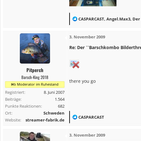
R
CASPARCAST
,
Angel.Max3
,
Der
e
a
3. November 2009
k
t
Re: Der ``Barschkombo Bilderthr
i
o
n
Pitperch
e
Barsch-King 2018
there you go
n
Moderator im Ruhestand
:
Registriert
8. Juni 2007
Beiträge
1.564
Punkte Reaktionen
682
Ort
Schweden
R
CASPARCAST
Website
streamer-fabrik.de
e
a
3. November 2009
k