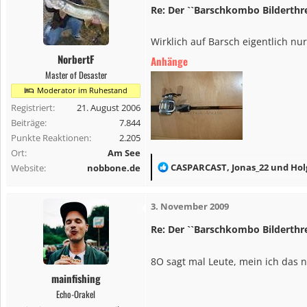
t
Re: Der ``Barschkombo Bilderthr
i
o
Wirklich auf Barsch eigentlich nur
n
NorbertF
Anhänge
e
Master of Desaster
n
Moderator im Ruhestand
:
Registriert
21. August 2006
Beiträge
7.844
Punkte Reaktionen
2.205
Ort
Am See
R
CASPARCAST
,
Jonas_22
und
Hol
Website
nobbone.de
e
a
3. November 2009
k
t
Re: Der ``Barschkombo Bilderthr
i
o
8O sagt mal Leute, mein ich das 
n
mainfishing
e
Echo-Orakel
n