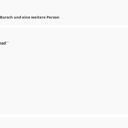
 Barsch
und eine weitere Person
ead´´