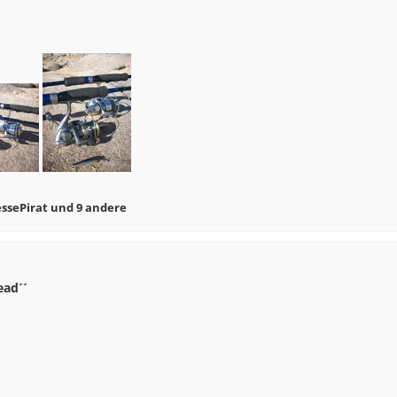
essePirat
und 9 andere
ead´´