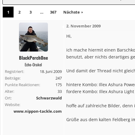
1
2
3
…
367
Nächste
2. November 2009
Hi,
ich mache hiermit einen Barschkom
benutzt, aber nichts derartiges g
BlackPerchOne
Echo-Orakel
Und damit der Thread nicht gleic
Registriert
18. Juni 2009
Beiträge
247
hintere Kombo: Illex Ashura Powe
Punkte Reaktionen
175
Alter
33
fordere Kombo: Illex Ashura Ligh
Ort
Schwarzwald
Website
hoffe auf zahlreiche Bilder, de
www.nippon-tackle.com
Grüße aus dem kalten Feldberg 