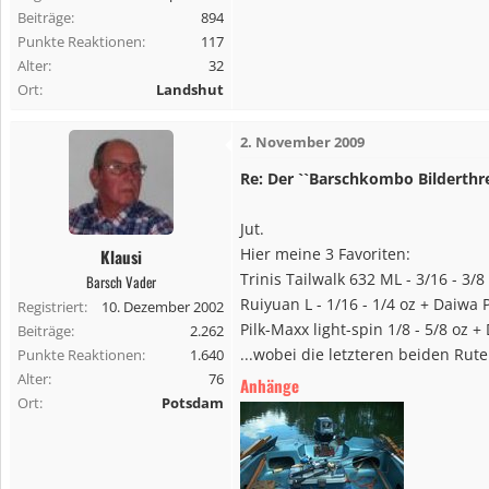
:
Beiträge
894
Punkte Reaktionen
117
Alter
32
Ort
Landshut
2. November 2009
Re: Der ``Barschkombo Bilderthr
Jut.
Hier meine 3 Favoriten:
Klausi
Trinis Tailwalk 632 ML - 3/16 - 3/8
Barsch Vader
Ruiyuan L - 1/16 - 1/4 oz + Daiwa Pi
Registriert
10. Dezember 2002
Pilk-Maxx light-spin 1/8 - 5/8 oz +
Beiträge
2.262
...wobei die letzteren beiden Rut
Punkte Reaktionen
1.640
Alter
76
Anhänge
Ort
Potsdam