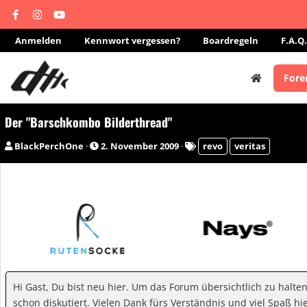
Anmelden
Kennwort vergessen?
Boardregeln
F.A.Q.
Fore
Der "Barschkombo Bilderthread"
E
E
S
BlackPerchOne
2. November 2009
revo
veritas
r
r
c
s
s
h
t
t
l
e
e
a
l
l
g
l
l
w
e
t
o
r
a
r
m
t
Hi Gast, Du bist neu hier. Um das Forum übersichtlich zu halte
e
schon diskutiert. Vielen Dank fürs Verständnis und viel Spaß hie