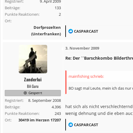
Registriert
9. April 2009
:
Beiträge
133
Punkte Reaktionen
2
Ort
Dorfprozelten
R
CASPARCAST
(Unterfranken)
e
a
3. November 2009
k
t
Re: Der ``Barschkombo Bilderthr
i
o
mainfishing schrieb:
n
Zanderlui
e
BA Guru
8O sagt mal Leute, mein ich das nur
n
Gesperrt
:
Registriert
8. September 2008
hat sich als nicht verschlechter
Beiträge
4.396
wenig dehnung und die eben auch 
Punkte Reaktionen
243
Ort
30419 im Herzen 17207
R
CASPARCAST
e