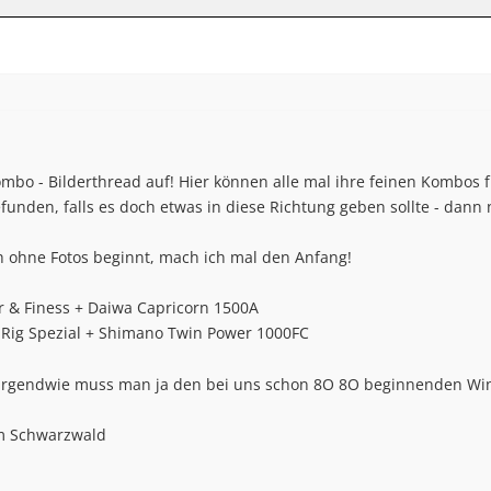
bo - Bilderthread auf! Hier können alle mal ihre feinen Kombos fü
efunden, falls es doch etwas in diese Richtung geben sollte - dann 
h ohne Fotos beginnt, mach ich mal den Anfang!
r & Finess + Daiwa Capricorn 1500A
t Rig Spezial + Shimano Twin Power 1000FC
nn irgendwie muss man ja den bei uns schon 8O 8O beginnenden Wi
im Schwarzwald