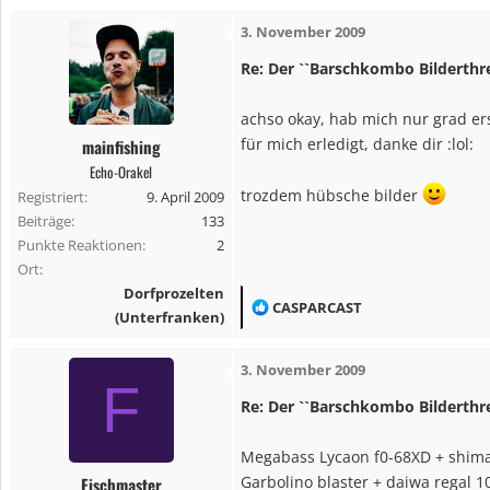
a
3. November 2009
k
t
Re: Der ``Barschkombo Bilderthr
i
o
achso okay, hab mich nur grad ers
n
für mich erledigt, danke dir :lol:
mainfishing
e
Echo-Orakel
n
trozdem hübsche bilder
Registriert
9. April 2009
:
Beiträge
133
Punkte Reaktionen
2
Ort
Dorfprozelten
R
CASPARCAST
(Unterfranken)
e
a
3. November 2009
k
F
t
Re: Der ``Barschkombo Bilderthr
i
o
Megabass Lycaon f0-68XD + shima
n
Garbolino blaster + daiwa regal 1
Fischmaster