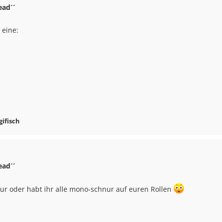
ead´´
 eine:
gifisch
ead´´
nur oder habt ihr alle mono-schnur auf euren Rollen