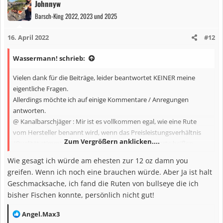
Ich fische u.a die Dentist und bin von der Verarbeitung ziemlich
Johnnyw
k
begeistert.
Barsch-King 2022, 2023 und 2025
t
i
16. April 2022
#12
o
n
Wassermann! schrieb:
e
n
Vielen dank für die Beiträge, leider beantwortet KEINER meine
:
eigentliche Fragen.
Allerdings möchte ich auf einige Kommentare / Anregungen
antworten.
@ Kanalbarschjäger : Mir ist es vollkommen egal, wie eine Rute
vom Hersteller benannt wird, wenn das Preisleistungsverhältnis
Zum Vergrößern anklicken....
/Qualität stimmt, kann sie auch Longdongsilversgerte heißen.
@ Johnnyw : Ich könnte jetzt nicht sagen, warum eine St.Croix mit
Wie gesagt ich würde am ehesten zur 12 oz damn you
der man 300g werfen kann z:B die Big Dwag, besser oder
greifen. Wenn ich noch eine brauchen würde. Aber Ja ist halt
letztendlich günstiger sein soll. In der Regel muss man den Reargrip
Geschmacksache, ich fand die Ruten von bullseye die ich
verlängern und sie ist einteilig, was ich im Augenblick nicht
bisher Fischen konnte, persönlich nicht gut!
gebrauchen kann. Und ja, ich hatte schon eine, und fand sie
ziemlich "brettig"
R
Angel.Max3
Ich fische u.a die Dentist und bin von der Verarbeitung ziemlich