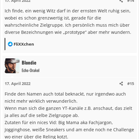
17. April 2022
#14
o
n
Ich finde, ein wenig Witz darf in der ernsten Welt ruhig sein,
e
wobei es schon grenzwertig ist, gerade für die
n
wahrscheinliche Zielgruppe. Ich persönlich muss mich über
:
diverse Bezeichnungen wie „prototype“ aber mehr wundern.
R
FliXXchen
e
a
Blondie
k
Echo-Orakel
t
i
17. April 2022
#15
o
n
Finde den Namen auch total beknackt, nur irgendwo auch
e
nicht mehr wirklich verwunderlich.
n
Wenn man sich die ganzen YT-Kanäle z.B. anschaut, das zielt
:
ja alles auf die selbe Zielgruppe ab.
Zutaten für ein nices Vid: Big Mama aka Fachjargon,
Jogginghose, weiße Sneakers und am ende noch ne Challenge
wo einer über die Reling kotzt.