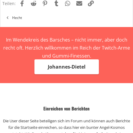
Facebook
Reddit
Pinterest
Tumblr
WhatsApp
E-Mail
Link
e
Teilen:
n
:
Hecht
Im Wendekreis des Barsches – nicht immer, aber doch
recht oft. Herzlich willkommen im Reich der Twitch-Arme
und Gummi-Finessen.
Johannes-Dietel
Einreichen von Berichten
Die User dieser Seite beteiligen sich im Forum und können auch Berichte
für die Startseite einreichen, so dass hier ein bunter Angel-Kosmos