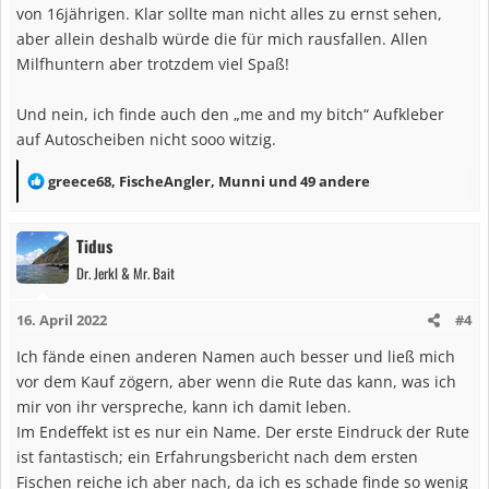
:
von 16jährigen. Klar sollte man nicht alles zu ernst sehen,
aber allein deshalb würde die für mich rausfallen. Allen
Milfhuntern aber trotzdem viel Spaß!
Und nein, ich finde auch den „me and my bitch“ Aufkleber
auf Autoscheiben nicht sooo witzig.
R
greece68
,
FischeAngler
,
Munni
und 49 andere
e
a
Tidus
k
Dr. Jerkl & Mr. Bait
t
i
16. April 2022
#4
o
n
Ich fände einen anderen Namen auch besser und ließ mich
e
vor dem Kauf zögern, aber wenn die Rute das kann, was ich
n
mir von ihr verspreche, kann ich damit leben.
:
Im Endeffekt ist es nur ein Name. Der erste Eindruck der Rute
ist fantastisch; ein Erfahrungsbericht nach dem ersten
Fischen reiche ich aber nach, da ich es schade finde so wenig