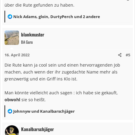
über die Rute gefunden zu haben.
R
Nick Adams
,
gloin
,
DurtyPerch
und 2 andere
e
a
blankmaster
k
BA Guru
t
i
16. April 2022
#5
o
n
Die Rute kann ja cool sein und einen hervorragenden Job
e
machen, auch wenn der ihr zugedachte Name mehr als
n
grenzwertig und ein Griff ins Klo ist.
:
Man könnte vielleicht auch sagen : ich habe sie gekauft,
obwohl
sie so heißt.
R
Johnnyw
und
Kanalbarschjäger
e
a
Kanalbarschjäger
k