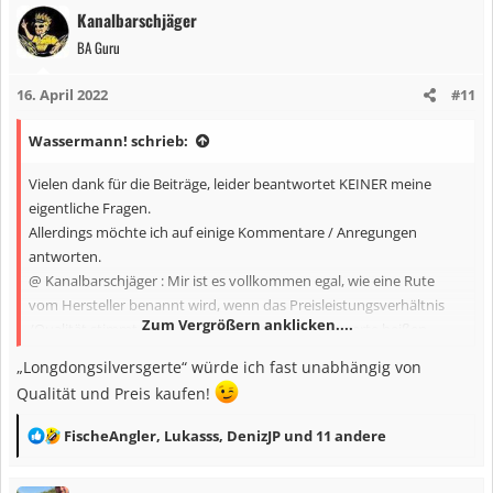
a
Kanalbarschjäger
k
BA Guru
t
i
16. April 2022
#11
o
n
Wassermann! schrieb:
e
n
Vielen dank für die Beiträge, leider beantwortet KEINER meine
:
eigentliche Fragen.
Allerdings möchte ich auf einige Kommentare / Anregungen
antworten.
@ Kanalbarschjäger : Mir ist es vollkommen egal, wie eine Rute
vom Hersteller benannt wird, wenn das Preisleistungsverhältnis
Zum Vergrößern anklicken....
/Qualität stimmt, kann sie auch Longdongsilversgerte heißen.
@ Johnnyw : Ich könnte jetzt nicht sagen, warum eine St.Croix mit
„Longdongsilversgerte“ würde ich fast unabhängig von
der man 300g werfen kann z:B die Big Dwag, besser oder
Qualität und Preis kaufen!
letztendlich günstiger sein soll. In der Regel muss man den Reargrip
verlängern und sie ist einteilig, was ich im Augenblick nicht
R
FischeAngler
,
Lukasss
,
DenizJP
und 11 andere
gebrauchen kann. Und ja, ich hatte schon eine, und fand sie
e
ziemlich "brettig"
a