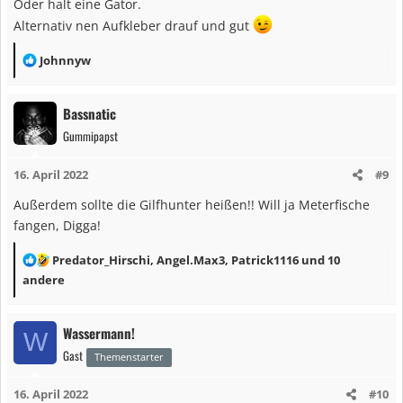
Oder halt eine Gator.
n
Alternativ nen Aufkleber drauf und gut
:
R
Johnnyw
e
a
Bassnatic
k
Gummipapst
t
i
16. April 2022
#9
o
n
Außerdem sollte die Gilfhunter heißen!! Will ja Meterfische
e
fangen, Digga!
n
:
R
Predator_Hirschi
,
Angel.Max3
,
Patrick1116
und 10
e
andere
a
k
Wassermann!
W
t
Gast
i
Themenstarter
o
16. April 2022
#10
n