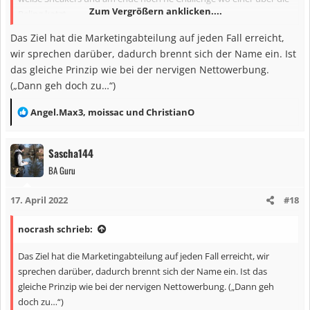
Zum Vergrößern anklicken....
Reling kotzt.
Was passt dazu bitte besser als der neue Superstock Milfhunter?
Das Ziel hat die Marketingabteilung auf jeden Fall erreicht,
Jetzt noch nen Prototyp ranhängen und es hangelt die Meter!
wir sprechen darüber, dadurch brennt sich der Name ein. Ist
Schwör!
das gleiche Prinzip wie bei der nervigen Nettowerbung.
(„Dann geh doch zu…“)
..okay, ihr solltet dafür aber nach Holland.
..okay, dann könnt ihr auch die alten Köder einhängen.
R
Angel.Max3
,
moissac
und
ChristianO
..und den alten Besen fischen.
e
Aber sonst, alles gefangen auf XY!!
a
..okay, es hing auch nichts anderes im Snap.
Sascha144
k
..aber wenn, dann wäre es sicher auch so gewesen..!!
BA Guru
t
i
17. April 2022
#18
o
n
nocrash schrieb:
e
n
Das Ziel hat die Marketingabteilung auf jeden Fall erreicht, wir
:
sprechen darüber, dadurch brennt sich der Name ein. Ist das
gleiche Prinzip wie bei der nervigen Nettowerbung. („Dann geh
doch zu…“)