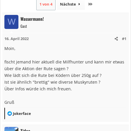
Letzte
1 von 4
Nächste
Wassermann!
W
Gast
16. April 2022
#1
Moin,
fischt jemand hier aktuell die Milfhunter und kann mir etwas
über die Aktion der Rute sagen ?
Wie lädt sich die Rute bei Ködern über 250g auf ?
Ist sie ähnlich "brettig" wie diverse Muskyruten ?
Über Infos würde ich mich freuen.
Gruß
R
Jokerface
e
a
Tidus