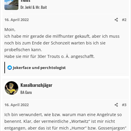
k
Dr. Jerkl & Mr. Bait
t
i
16. April 2022
#2
o
n
Moin,
e
ich habe mir gerade die milfhunter gekauft, aber ich muss
n
noch bis zum Ende der Schonzeit warten bis ich sie
:
probefischen kann.
Habe sie mir für 30er Trouts o. Ä. angeschafft.
R
Jokerface
und
perchtologist
e
a
Kanalbarschjäger
k
BA Guru
t
i
16. April 2022
#3
o
n
Ich bin verwundert, wie bzw. warum man eine Angelrute so
e
benennt. Klar, der vermeintliche „Wortwitz“ ist mir nicht
n
entgangen, aber das ist für mich „Humor“ bzw. Gossenjargon“