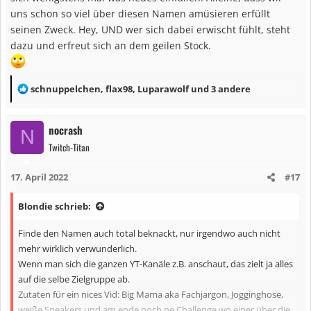
n
uns schon so viel über diesen Namen amüsieren erfüllt
:
seinen Zweck. Hey, UND wer sich dabei erwischt fühlt, steht
dazu und erfreut sich an dem geilen Stock.
R
schnuppelchen
,
flax98
,
Luparawolf
und 3 andere
e
a
nocrash
N
k
Twitch-Titan
t
i
17. April 2022
#17
o
n
Blondie schrieb:
e
n
Finde den Namen auch total beknackt, nur irgendwo auch nicht
:
mehr wirklich verwunderlich.
Wenn man sich die ganzen YT-Kanäle z.B. anschaut, das zielt ja alles
auf die selbe Zielgruppe ab.
Zutaten für ein nices Vid: Big Mama aka Fachjargon, Jogginghose,
weiße Sneakers und am ende noch ne Challenge wo einer über die