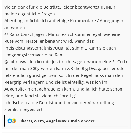
e
Vielen dank für die Beiträge, leider beantwortet KEINER
n
meine eigentliche Fragen.
:
Allerdings möchte ich auf einige Kommentare / Anregungen
antworten.
@ Kanalbarschjäger : Mir ist es vollkommen egal, wie eine
Rute vom Hersteller benannt wird, wenn das
Preisleistungsverhältnis /Qualität stimmt, kann sie auch
Longdongsilversgerte heißen.
@ Johnnyw : Ich könnte jetzt nicht sagen, warum eine St.Croix
mit der man 300g werfen kann z:B die Big Dwag, besser oder
letztendlich günstiger sein soll. In der Regel muss man den
Reargrip verlängern und sie ist einteilig, was ich im
Augenblick nicht gebrauchen kann. Und ja, ich hatte schon
eine, und fand sie ziemlich "brettig"
Ich fische u.a die Dentist und bin von der Verarbeitung
ziemlich begeistert.
R
Lukasss
,
olem
,
Angel.Max3
und 5 andere
e