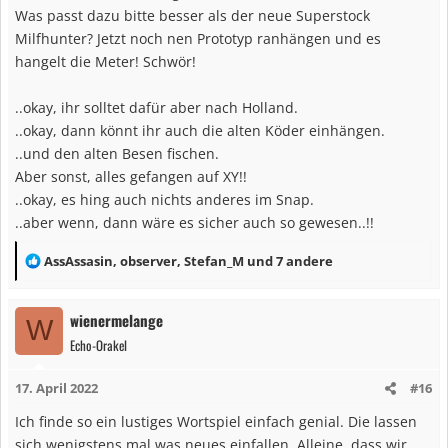
Was passt dazu bitte besser als der neue Superstock
Milfhunter? Jetzt noch nen Prototyp ranhängen und es
hangelt die Meter! Schwör!
..okay, ihr solltet dafür aber nach Holland.
..okay, dann könnt ihr auch die alten Köder einhängen.
..und den alten Besen fischen.
Aber sonst, alles gefangen auf XY!!
..okay, es hing auch nichts anderes im Snap.
..aber wenn, dann wäre es sicher auch so gewesen..!!
R
AssAssasin
,
observer
,
Stefan_M
und 7 andere
e
a
wienermelange
W
k
Echo-Orakel
t
i
17. April 2022
#16
o
n
Ich finde so ein lustiges Wortspiel einfach genial. Die lassen
e
sich wenigstens mal was neues einfallen. Alleine, dass wir