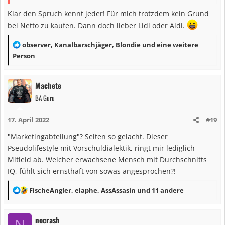
Klar den Spruch kennt jeder! Für mich trotzdem kein Grund
bei Netto zu kaufen. Dann doch lieber Lidl oder Aldi.
R
observer
,
Kanalbarschjäger
,
Blondie
und eine weitere
e
Person
a
k
Machete
t
BA Guru
i
o
17. April 2022
#19
n
e
"Marketingabteilung"? Selten so gelacht. Dieser
n
Pseudolifestyle mit Vorschuldialektik, ringt mir lediglich
:
Mitleid ab. Welcher erwachsene Mensch mit Durchschnitts
IQ, fühlt sich ernsthaft von sowas angesprochen?!
R
FischeAngler
,
elaphe
,
AssAssasin
und 11 andere
e
a
nocrash
k