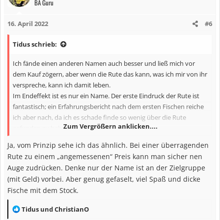
BA Guru
t
i
16. April 2022
#6
o
n
Tidus schrieb:
e
n
Ich fände einen anderen Namen auch besser und ließ mich vor
:
dem Kauf zögern, aber wenn die Rute das kann, was ich mir von ihr
verspreche, kann ich damit leben.
Im Endeffekt ist es nur ein Name. Der erste Eindruck der Rute ist
fantastisch; ein Erfahrungsbericht nach dem ersten Fischen reiche
ich aber nach, da ich es schade finde so wenig über die Rute
Zum Vergrößern anklicken....
gefunden zu haben.
Ja, vom Prinzip sehe ich das ähnlich. Bei einer überragenden
Rute zu einem „angemessenen“ Preis kann man sicher nen
Auge zudrücken. Denke nur der Name ist an der Zielgruppe
(mit Geld) vorbei. Aber genug gefaselt, viel Spaß und dicke
Fische mit dem Stock.
R
Tidus
und
ChristianO
e