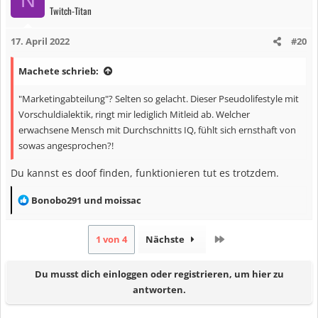
N
Twitch-Titan
t
i
17. April 2022
#20
o
n
Machete schrieb:
e
n
"Marketingabteilung"? Selten so gelacht. Dieser Pseudolifestyle mit
:
Vorschuldialektik, ringt mir lediglich Mitleid ab. Welcher
erwachsene Mensch mit Durchschnitts IQ, fühlt sich ernsthaft von
sowas angesprochen?!
Du kannst es doof finden, funktionieren tut es trotzdem.
R
Bonobo291
und
moissac
e
a
Letzte
1 von 4
Nächste
k
t
Du musst dich einloggen oder registrieren, um hier zu
i
antworten.
o
n