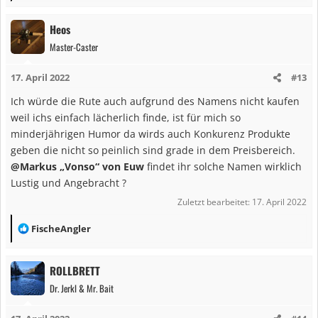
e
begeistert.
a
Heos
k
Master-Caster
t
i
17. April 2022
#13
o
n
Ich würde die Rute auch aufgrund des Namens nicht kaufen
e
weil ichs einfach lächerlich finde, ist für mich so
n
minderjährigen Humor da wirds auch Konkurenz Produkte
:
geben die nicht so peinlich sind grade in dem Preisbereich.
@Markus „Vonso“ von Euw
findet ihr solche Namen wirklich
Lustig und Angebracht ?
Zuletzt bearbeitet:
17. April 2022
R
FischeAngler
e
a
ROLLBRETT
k
Dr. Jerkl & Mr. Bait
t
i