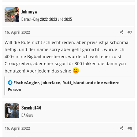
a
Johnnyw
k
Barsch-King 2022, 2023 und 2025
t
i
16. April 2022
#7
o
n
Will die Rute nicht schlecht reden, aber preis ist ja schonmal
e
heftig, und der name sorry aber geht garnicht… würde ich
n
400+ in ne Bigbait investieren, würde ich wohl eher zu st
:
Croix greifen, aber eher sogar für 300 takken die damn you
benutzen! Aber jedem das seine
R
FischeAngler
,
Jokerface
,
Ruti_Island
und eine weitere
e
Person
a
k
Sascha144
t
BA Guru
i
o
16. April 2022
#8
n
e