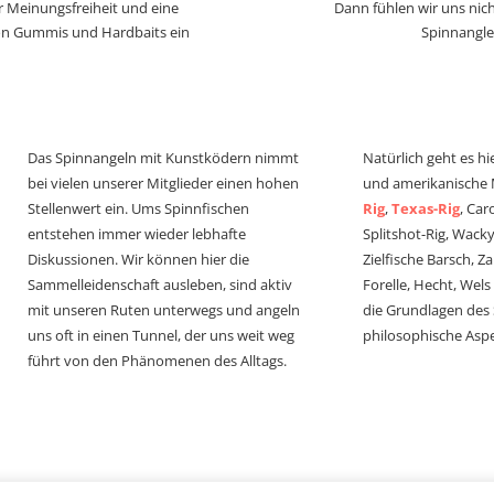
r Meinungsfreiheit und eine
Dann fühlen wir uns nich
von Gummis und Hardbaits ein
Spinnangle
Das Spinnangeln mit Kunstködern nimmt
Natürlich geht es hi
bei vielen unserer Mitglieder einen hohen
und amerikanische
Stellenwert ein. Ums Spinnfischen
Rig
,
Texas-Rig
, Car
entstehen immer wieder lebhafte
Splitshot-Rig, Wacky-
Diskussionen. Wir können hier die
Zielfische Barsch, Z
Sammelleidenschaft ausleben, sind aktiv
Forelle, Hecht, Wel
mit unseren Ruten unterwegs und angeln
die Grundlagen des
uns oft in einen Tunnel, der uns weit weg
philosophische Aspe
führt von den Phänomenen des Alltags.