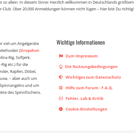
t so allein. In diesem Sinne: Herzlich willkommen in Deutschlands größtem
r-Club. Über 20.000 Anmeldungen können nicht lügen – hier bist Du richtig!
Wichtige Informationen
er viel um Angelgeräte
 Methoden (
Dropshot-
Zum Impressum
olina-Rig, Softjerk,
Rig etc.) für die
Die Nutzungsbedingungen
ander, Rapfen, Döbel,
Wichtiges zum Datenschutz
s usw. – aber auch um
 Spinnangelns und um
Hilfe zum Forum - F.A.Q.
kte des Spinnfischens.
Fehler, Lob & Kritik
Cookie-Einstellungen