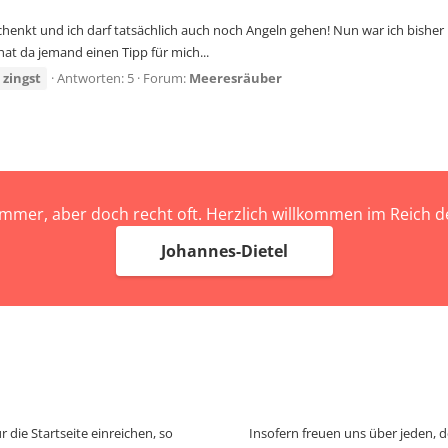
henkt und ich darf tatsächlich auch noch Angeln gehen! Nun war ich bisher 
hat da jemand einen Tipp für mich...
zingst
Antworten: 5
Forum:
Meeresräuber
immer, aber doch recht oft. Herzlich willkommen im Reich
Johannes-Dietel
 die Startseite einreichen, so
Insofern freuen uns über jeden, 